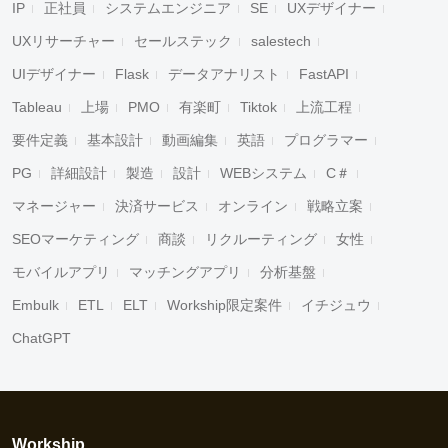
IP
正社員
システムエンジニア
SE
UXデザイナー
UXリサーチャー
セールステック
salestech
UIデザイナー
Flask
データアナリスト
FastAPI
Tableau
上場
PMO
有楽町
Tiktok
上流工程
要件定義
基本設計
動画編集
英語
プログラマー
PG
詳細設計
製造
設計
WEBシステム
C＃
マネージャー
決済サービス
オンライン
戦略立案
SEOマーケティング
商談
リクルーティング
女性
モバイルアプリ
マッチングアプリ
分析基盤
Embulk
ETL
ELT
Workship限定案件
イチジュウ
ChatGPT
Workship