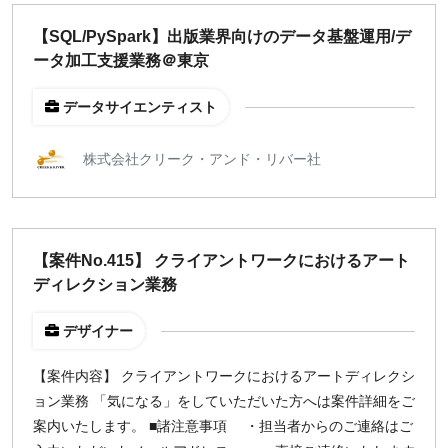
週1日
【SQL/PySpark】出版業界向けのデータ基盤運用/デ
ータ加工支援業務＠東京
地域
データサイエンティスト
東京
大阪
株式会社クリーク・アンド・リバー社
名古屋
京都
福岡
【案件No.415】 クライアントワークにおけるアート
ディレクション業務
募集状況
募集中のみ表示
デザイナー
【案件内容】 クライアントワークにおけるアートディレクシ
時給
ョン業務 「気になる」をしていただいた方へは案件詳細をご
1,500
円 以上
案内いたします。 ■諸注意事項 ・担当者からのご連絡はご