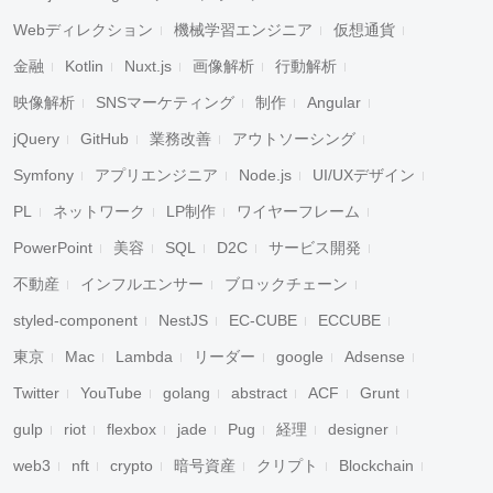
Webディレクション
機械学習エンジニア
仮想通貨
金融
Kotlin
Nuxt.js
画像解析
行動解析
映像解析
SNSマーケティング
制作
Angular
jQuery
GitHub
業務改善
アウトソーシング
Symfony
アプリエンジニア
Node.js
UI/UXデザイン
PL
ネットワーク
LP制作
ワイヤーフレーム
PowerPoint
美容
SQL
D2C
サービス開発
不動産
インフルエンサー
ブロックチェーン
styled-component
NestJS
EC-CUBE
ECCUBE
東京
Mac
Lambda
リーダー
google
Adsense
Twitter
YouTube
golang
abstract
ACF
Grunt
gulp
riot
flexbox
jade
Pug
経理
designer
web3
nft
crypto
暗号資産
クリプト
Blockchain