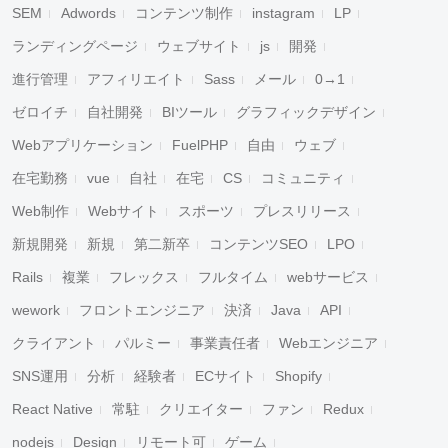
SEM
Adwords
コンテンツ制作
instagram
LP
ランディングページ
ウェブサイト
js
開発
進行管理
アフィリエイト
Sass
メール
0→1
ゼロイチ
自社開発
BIツール
グラフィックデザイン
Webアプリケーション
FuelPHP
自由
ウェブ
在宅勤務
vue
自社
在宅
CS
コミュニティ
キャンセル
検索
Web制作
Webサイト
スポーツ
プレスリリース
新規開発
新規
第二新卒
コンテンツSEO
LPO
Rails
複業
フレックス
フルタイム
webサービス
wework
フロントエンジニア
決済
Java
API
クライアント
パルミー
事業責任者
Webエンジニア
SNS運用
分析
経験者
ECサイト
Shopify
React Native
常駐
クリエイター
ファン
Redux
nodejs
Design
リモート可
ゲーム