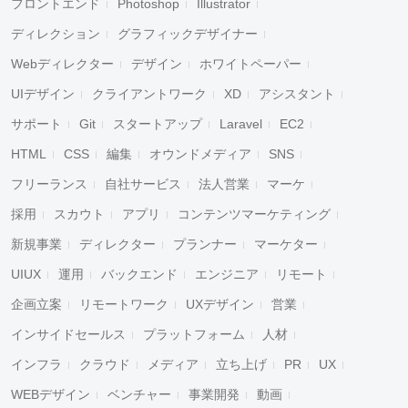
フロントエンド
Photoshop
Illustrator
ディレクション
グラフィックデザイナー
Webディレクター
デザイン
ホワイトペーパー
UIデザイン
クライアントワーク
XD
アシスタント
サポート
Git
スタートアップ
Laravel
EC2
HTML
CSS
編集
オウンドメディア
SNS
フリーランス
自社サービス
法人営業
マーケ
採用
スカウト
アプリ
コンテンツマーケティング
新規事業
ディレクター
プランナー
マーケター
UIUX
運用
バックエンド
エンジニア
リモート
企画立案
リモートワーク
UXデザイン
営業
インサイドセールス
プラットフォーム
人材
インフラ
クラウド
メディア
立ち上げ
PR
UX
WEBデザイン
ベンチャー
事業開発
動画