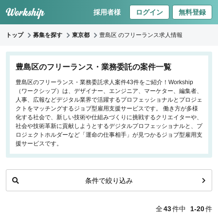
採用者様
ログイン
無料登録
トップ
募集を探す
東京都
豊島区 のフリーランス求人情報
キーワードで探す
豊島区のフリーランス・業務委託の案件一覧
豊島区のフリーランス・業務委託求人案件43件をご紹介！Workship
職種
（ワークシップ）は、デザイナー、エンジニア、マーケター、編集者、
人事、広報などデジタル業界で活躍するプロフェッショナルとプロジェ
フロントエンドエンジニア
クトをマッチングするジョブ型雇用支援サービスです。 働き方が多様
化する社会で、新しい技術や仕組みづくりに挑戦するクリエイターや、
バックエンドエンジニア
社会や技術革新に貢献しようとするデジタルプロフェッショナルと、プ
インフラエンジニア
ロジェクトホルダーなど「運命の仕事相手」が見つかるジョブ型雇用支
iOS/Androidアプリエンジニア
援サービスです。
データサイエンティスト
条件で絞り込み
働き方
リモートのみ
全
43
件中
1-20
件
リモート希望