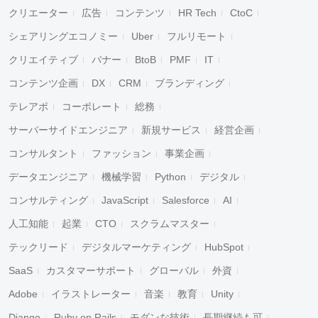
クリエーター
広告
コンテンツ
HR Tech
CtoC
シェアリングエコノミー
Uber
フルリモート
クリエイティブ
バナー
BtoB
PMF
IT
コンテンツ企画
DX
CRM
ブランディング
テレアポ
コーポレート
総務
サーバーサイドエンジニア
新規サービス
経営企画
コンサルタント
ファッション
事業企画
データエンジニア
機械学習
Python
デジタル
コンサルティング
JavaScript
Salesforce
AI
人工知能
起業
CTO
スクラムマスター
テックリード
デジタルマーケティング
HubSpot
SaaS
カスタマーサポート
グローバル
外資
Adobe
イラストレーター
音楽
教育
Unity
Django
Ruby on Rails
モダンな技術
長期継続も可