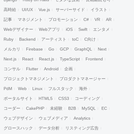
高時給
UI/UX
Vue.js
サーバーサイド
イラスト
記事
マネジメント
プロモーション
C#
VR
AR
Webデザイナー
Webアプリ
iOS
Swift
エンタメ
Ruby
Backend
アーティスト
toC
C向け
メルカリ
Firebase
Go
GCP
GraphQL
Next
Next.js
React
React.js
TypeScript
Frontend
コンサル
Flutter
Android
企画
プロジェクトマネジメント
プロダクトマネージャー
PdM
Web
Linux
フルスタック
海外
ポータルサイト
HTML5
CSS3
コーディング
コーダー
CakePHP
未経験
B2B
MySQL
EC
ウェブデザイン
ウェブメディア
Analytics
グロースハック
データ分析
リスティング広告