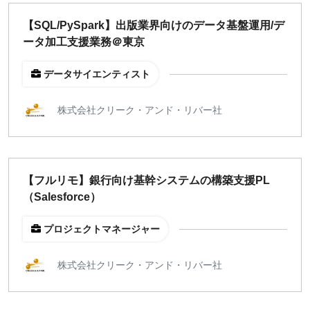
どちらでも可
【SQL/PySpark】出版業界向けのデータ基盤運用/デ
出社希望
ータ加工支援業務＠東京
出社のみ
データサイエンティスト
特徴
株式会社クリーク・アンド・リバー社
直接契約
副業OK
新規事業
スタートアップ
【フルリモ】銀行向け基幹システムの構築支援PL
土日週末OK
（Salesforce）
プロジェクトマネージャー
稼働時間
週5日
株式会社クリーク・アンド・リバー社
週4日
週3日
週2日