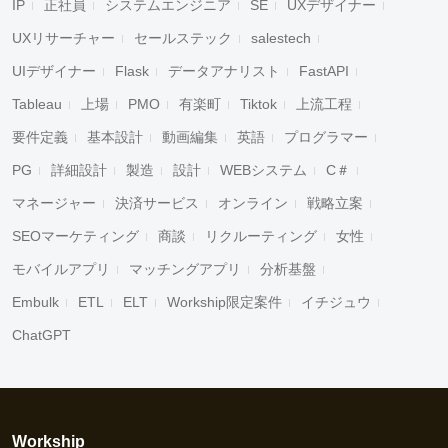
IP
正社員
システムエンジニア
SE
UXデザイナー
UXリサーチャー
セールステック
salestech
UIデザイナー
Flask
データアナリスト
FastAPI
Tableau
上場
PMO
有楽町
Tiktok
上流工程
要件定義
基本設計
動画編集
英語
プログラマー
PG
詳細設計
製造
設計
WEBシステム
C＃
マネージャー
決済サービス
オンライン
戦略立案
SEOマーケティング
商談
リクルーティング
女性
モバイルアプリ
マッチングアプリ
分析基盤
Embulk
ETL
ELT
Workship限定案件
イチジュウ
ChatGPT
Workship