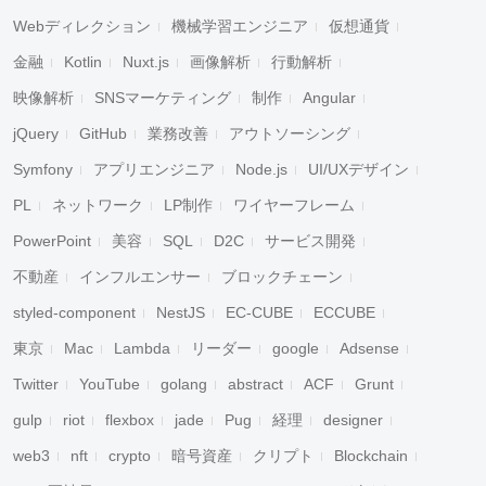
Webディレクション
機械学習エンジニア
仮想通貨
金融
Kotlin
Nuxt.js
画像解析
行動解析
映像解析
SNSマーケティング
制作
Angular
jQuery
GitHub
業務改善
アウトソーシング
Symfony
アプリエンジニア
Node.js
UI/UXデザイン
PL
ネットワーク
LP制作
ワイヤーフレーム
PowerPoint
美容
SQL
D2C
サービス開発
不動産
インフルエンサー
ブロックチェーン
styled-component
NestJS
EC-CUBE
ECCUBE
東京
Mac
Lambda
リーダー
google
Adsense
Twitter
YouTube
golang
abstract
ACF
Grunt
gulp
riot
flexbox
jade
Pug
経理
designer
web3
nft
crypto
暗号資産
クリプト
Blockchain