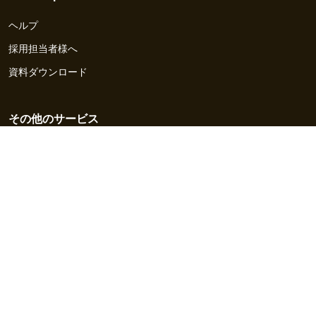
ヘルプ
採用担当者様へ
資料ダウンロード
その他のサービス
Workship EVENT
Workship MAGAZINE
Workship CAREER
関連サイト
GIGサイト
UXデザイン・プロトタイプ制作 - UX Design Lab
Webサイト制作 / CMS・マーケティングツール - LeadGrid
デザ
イナー特化の採用支援サービス - クロスデザイナー
インフラエ