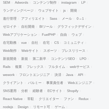
SEM
Adwords
コンテンツ制作
instagram
LP
ランディングページ
ウェブサイト
js
開発
進行管理
アフィリエイト
Sass
メール
0→1
ゼロイチ
自社開発
BIツール
グラフィックデザイン
Webアプリケーション
FuelPHP
自由
ウェブ
在宅勤務
vue
自社
在宅
CS
コミュニティ
Web制作
Webサイト
スポーツ
プレスリリース
新規開発
新規
第二新卒
コンテンツSEO
LPO
Rails
複業
フレックス
フルタイム
webサービス
wework
フロントエンジニア
決済
Java
API
クライアント
パルミー
事業責任者
Webエンジニア
SNS運用
分析
経験者
ECサイト
Shopify
React Native
常駐
クリエイター
ファン
Redux
nodejs
Design
リモート可
ゲーム