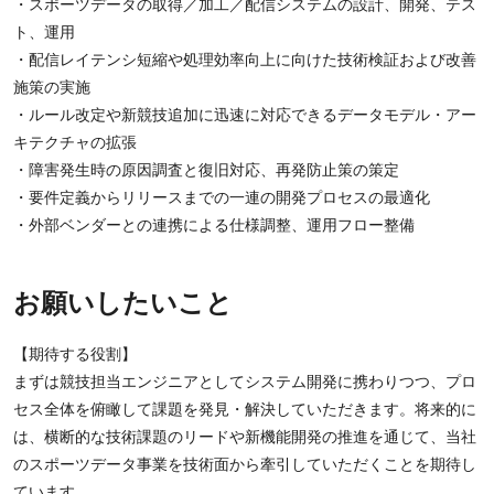
・スポーツデータの取得／加工／配信システムの設計、開発、テス
ト、運用
・配信レイテンシ短縮や処理効率向上に向けた技術検証および改善
施策の実施
・ルール改定や新競技追加に迅速に対応できるデータモデル・アー
キテクチャの拡張
・障害発生時の原因調査と復旧対応、再発防止策の策定
・要件定義からリリースまでの一連の開発プロセスの最適化
・外部ベンダーとの連携による仕様調整、運用フロー整備
お願いしたいこと
【期待する役割】
まずは競技担当エンジニアとしてシステム開発に携わりつつ、プロ
セス全体を俯瞰して課題を発見・解決していただきます。将来的に
は、横断的な技術課題のリードや新機能開発の推進を通じて、当社
のスポーツデータ事業を技術面から牽引していただくことを期待し
ています。