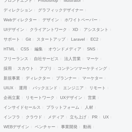
フロントエンド
Photoshop
Illustrator
ディレクション
グラフィックデザイナー
Webディレクター
デザイン
ホワイトペーパー
UIデザイン
クライアントワーク
XD
アシスタント
サポート
Git
スタートアップ
Laravel
EC2
HTML
CSS
編集
オウンドメディア
SNS
フリーランス
自社サービス
法人営業
マーケ
採用
スカウト
アプリ
コンテンツマーケティング
新規事業
ディレクター
プランナー
マーケター
UIUX
運用
バックエンド
エンジニア
リモート
企画立案
リモートワーク
UXデザイン
営業
インサイドセールス
プラットフォーム
人材
インフラ
クラウド
メディア
立ち上げ
PR
UX
WEBデザイン
ベンチャー
事業開発
動画