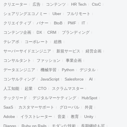
クリエーター
広告
コンテンツ
HR Tech
CtoC
シェアリングエコノミー
Uber
フルリモート
クリエイティブ
バナー
BtoB
PMF
IT
コンテンツ企画
DX
CRM
ブランディング
テレアポ
コーポレート
総務
サーバーサイドエンジニア
新規サービス
経営企画
コンサルタント
ファッション
事業企画
データエンジニア
機械学習
Python
デジタル
コンサルティング
JavaScript
Salesforce
AI
人工知能
起業
CTO
スクラムマスター
テックリード
デジタルマーケティング
HubSpot
SaaS
カスタマーサポート
グローバル
外資
Adobe
イラストレーター
音楽
教育
Unity
Django
Ruby on Rails
モダンな技術
長期継続も可