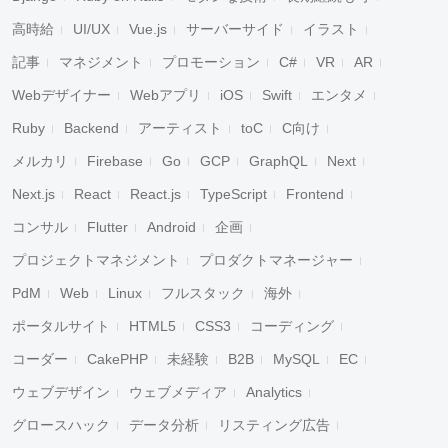
高時給
UI/UX
Vue.js
サーバーサイド
イラスト
記事
マネジメント
プロモーション
C#
VR
AR
Webデザイナー
Webアプリ
iOS
Swift
エンタメ
Ruby
Backend
アーティスト
toC
C向け
メルカリ
Firebase
Go
GCP
GraphQL
Next
Next.js
React
React.js
TypeScript
Frontend
コンサル
Flutter
Android
企画
プロジェクトマネジメント
プロダクトマネージャー
PdM
Web
Linux
フルスタック
海外
ポータルサイト
HTML5
CSS3
コーディング
コーダー
CakePHP
未経験
B2B
MySQL
EC
ウェブデザイン
ウェブメディア
Analytics
グロースハック
データ分析
リスティング広告