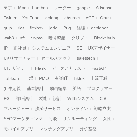
東京
Mac
Lambda
リーダー
google
Adsense
Twitter
YouTube
golang
abstract
ACF
Grunt
gulp
riot
flexbox
jade
Pug
経理
designer
web3
nft
crypto
暗号資産
クリプト
Blockchain
IP
正社員
システムエンジニア
SE
UXデザイナー
UXリサーチャー
セールステック
salestech
UIデザイナー
Flask
データアナリスト
FastAPI
Tableau
上場
PMO
有楽町
Tiktok
上流工程
要件定義
基本設計
動画編集
英語
プログラマー
PG
詳細設計
製造
設計
WEBシステム
C＃
マネージャー
決済サービス
オンライン
戦略立案
SEOマーケティング
商談
リクルーティング
女性
モバイルアプリ
マッチングアプリ
分析基盤