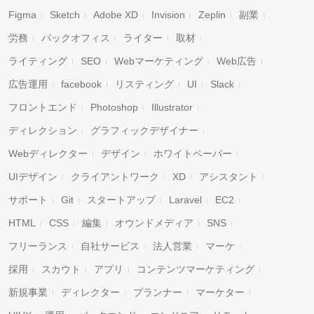
Figma
Sketch
Adobe XD
Invision
Zeplin
副業
労務
バックオフィス
ライター
取材
ライティング
SEO
Webマーケティング
Web広告
広告運用
facebook
リスティング
UI
Slack
フロントエンド
Photoshop
Illustrator
ディレクション
グラフィックデザイナー
Webディレクター
デザイン
ホワイトペーパー
UIデザイン
クライアントワーク
XD
アシスタント
サポート
Git
スタートアップ
Laravel
EC2
HTML
CSS
編集
オウンドメディア
SNS
フリーランス
自社サービス
法人営業
マーケ
採用
スカウト
アプリ
コンテンツマーケティング
新規事業
ディレクター
プランナー
マーケター