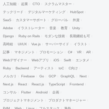
人工知能
起業
CTO
スクラムマスター
テックリード
デジタルマーケティング
HubSpot
SaaS
カスタマーサポート
グローバル
外資
Adobe
イラストレーター
音楽
教育
Unity
Django
Ruby on Rails
モダンな技術
長期継続も可
高時給
UI/UX
Vue.js
サーバーサイド
イラスト
記事
マネジメント
プロモーション
C#
VR
AR
Webデザイナー
Webアプリ
iOS
Swift
エンタメ
Ruby
Backend
アーティスト
toC
C向け
メルカリ
Firebase
Go
GCP
GraphQL
Next
Next.js
React
React.js
TypeScript
Frontend
コンサル
Flutter
Android
企画
プロジェクトマネジメント
プロダクトマネージャー
PdM
Web
Linux
フルスタック
海外