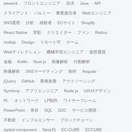
wework
フロントエンジニア
決済
Java
API
クライアント
パルミー
事業責任者
Webエンジニア
SNS運用
分析
経験者
ECサイト
Shopify
React Native
常駐
クリエイター
ファン
Redux
nodejs
Design
リモート可
ゲーム
Webディレクション
機械学習エンジニア
仮想通貨
金融
Kotlin
Nuxt.js
画像解析
行動解析
映像解析
SNSマーケティング
制作
Angular
jQuery
GitHub
業務改善
アウトソーシング
Symfony
アプリエンジニア
Node.js
UI/UXデザイン
PL
ネットワーク
LP制作
ワイヤーフレーム
PowerPoint
美容
SQL
D2C
サービス開発
不動産
インフルエンサー
ブロックチェーン
styled-component
NestJS
EC-CUBE
ECCUBE