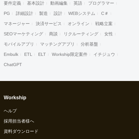
要件定義
基本設計
動画編集
英語
プログラマー
PG
詳細設計
製造
設計
WEBシステム
C＃
マネージャー
決済サービス
オンライン
戦略立案
SEOマーケティング
商談
リクルーティング
女性
モバイルアプリ
マッチングアプリ
分析基盤
Embulk
ETL
ELT
Workship限定案件
イチジュウ
ChatGPT
Workship
ヘルプ
採用担当者様へ
資料ダウンロード