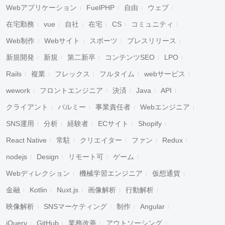
Webアプリケーション
FuelPHP
自由
ウェブ
在宅勤務
vue
自社
在宅
CS
コミュニティ
Web制作
Webサイト
スポーツ
プレスリリース
新規開発
新規
第二新卒
コンテンツSEO
LPO
Rails
複業
フレックス
フルタイム
webサービス
wework
フロントエンジニア
決済
Java
API
クライアント
パルミー
事業責任者
Webエンジニア
SNS運用
分析
経験者
ECサイト
Shopify
React Native
常駐
クリエイター
ファン
Redux
nodejs
Design
リモート可
ゲーム
Webディレクション
機械学習エンジニア
仮想通貨
金融
Kotlin
Nuxt.js
画像解析
行動解析
映像解析
SNSマーケティング
制作
Angular
jQuery
GitHub
業務改善
アウトソーシング