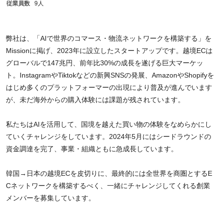
従業員数
9人
弊社は、「AIで世界のコマース・物流ネットワークを構築する」を
Missionに掲げ、2023年に設立したスタートアップです。越境ECは
グローバルで147兆円、前年比30%の成長を遂げる巨大マーケッ
ト。InstagramやTiktokなどの新興SNSの発展、AmazonやShopifyを
はじめ多くのプラットフォーマーの出現により普及が進んでいます
が、未だ海外からの購入体験には課題が残されています。
私たちはAIを活用して、国境を越えた買い物の体験をなめらかにし
ていくチャレンジをしています。2024年5月にはシードラウンドの
資金調達を完了、事業・組織ともに急成長しています。
韓国→日本の越境ECを皮切りに、最終的には全世界を商圏とするE
Cネットワークを構築するべく、一緒にチャレンジしてくれる創業
メンバーを募集しています。