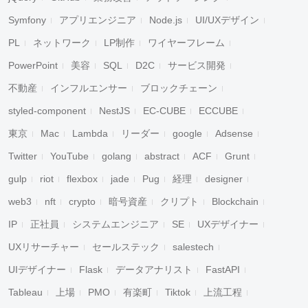
Symfony
アプリエンジニア
Node.js
UI/UXデザイン
PL
ネットワーク
LP制作
ワイヤーフレーム
PowerPoint
美容
SQL
D2C
サービス開発
不動産
インフルエンサー
ブロックチェーン
styled-component
NestJS
EC-CUBE
ECCUBE
東京
Mac
Lambda
リーダー
google
Adsense
Twitter
YouTube
golang
abstract
ACF
Grunt
gulp
riot
flexbox
jade
Pug
経理
designer
web3
nft
crypto
暗号資産
クリプト
Blockchain
IP
正社員
システムエンジニア
SE
UXデザイナー
UXリサーチャー
セールステック
salestech
UIデザイナー
Flask
データアナリスト
FastAPI
Tableau
上場
PMO
有楽町
Tiktok
上流工程