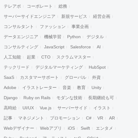
テレアポ
コーポレート
総務
サーバーサイドエンジニア
新規サービス
経営企画
コンサルタント
ファッション
事業企画
データエンジニア
機械学習
Python
デジタル
コンサルティング
JavaScript
Salesforce
AI
人工知能
起業
CTO
スクラムマスター
テックリード
デジタルマーケティング
HubSpot
SaaS
カスタマーサポート
グローバル
外資
Adobe
イラストレーター
音楽
教育
Unity
Django
Ruby on Rails
モダンな技術
長期継続も可
高時給
UI/UX
Vue.js
サーバーサイド
イラスト
記事
マネジメント
プロモーション
C#
VR
AR
Webデザイナー
Webアプリ
iOS
Swift
エンタメ