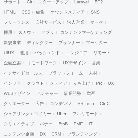
サポート
Git
スタートアップ
Laravel
EC2
HTML
CSS
編集
オウンドメディア
SNS
フリーランス
自社サービス
法人営業
マーケ
採用
スカウト
アプリ
コンテンツマーケティング
新規事業
ディレクター
プランナー
マーケター
UIUX
運用
バックエンド
エンジニア
リモート
企画立案
リモートワーク
UXデザイン
営業
インサイドセールス
プラットフォーム
人材
インフラ
クラウド
メディア
立ち上げ
PR
UX
WEBデザイン
ベンチャー
事業開発
動画
クリエーター
広告
コンテンツ
HR Tech
CtoC
シェアリングエコノミー
Uber
フルリモート
クリエイティブ
バナー
BtoB
PMF
IT
コンテンツ企画
DX
CRM
ブランディング