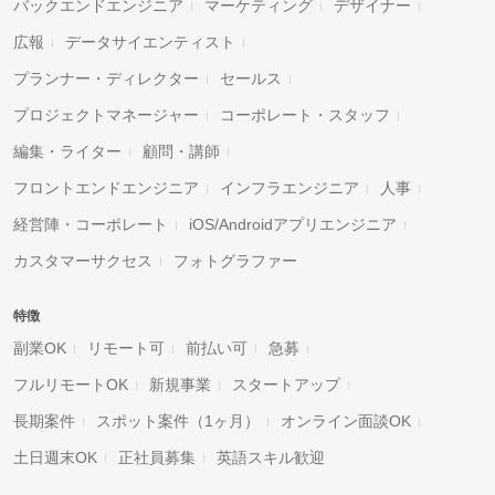
バックエンドエンジニア
マーケティング
デザイナー
広報
データサイエンティスト
プランナー・ディレクター
セールス
プロジェクトマネージャー
コーポレート・スタッフ
編集・ライター
顧問・講師
フロントエンドエンジニア
インフラエンジニア
人事
経営陣・コーポレート
iOS/Androidアプリエンジニア
カスタマーサクセス
フォトグラファー
特徴
副業OK
リモート可
前払い可
急募
フルリモートOK
新規事業
スタートアップ
長期案件
スポット案件（1ヶ月）
オンライン面談OK
土日週末OK
正社員募集
英語スキル歓迎