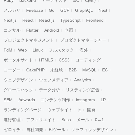
Ruby
Backend
アーティスト
toC
C向け
メルカリ
Firebase
Go
GCP
GraphQL
Next
Next.js
React
React.js
TypeScript
Frontend
コンサル
Flutter
Android
企画
プロジェクトマネジメント
プロダクトマネージャー
PdM
Web
Linux
フルスタック
海外
ポータルサイト
HTML5
CSS3
コーディング
コーダー
CakePHP
未経験
B2B
MySQL
EC
ウェブデザイン
ウェブメディア
Analytics
グロースハック
データ分析
リスティング広告
SEM
Adwords
コンテンツ制作
instagram
LP
ランディングページ
ウェブサイト
js
開発
進行管理
アフィリエイト
Sass
メール
0→1
ゼロイチ
自社開発
BIツール
グラフィックデザイン