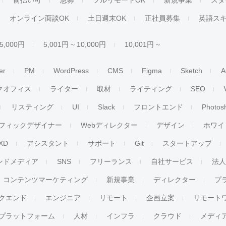
前払い可
急募
フルリモートOK
新規事業
スタ
オンライン面談OK
土日週末OK
正社員募集
英語ス
 5,000円
5,001円 ~ 10,000円
10,001円 ~
er
PM
WordPress
CMS
Figma
Sketch
A
クオフィス
ライター
取材
ライティング
SEO
リスティング
UI
Slack
フロントエンド
Photos
フィックデザイナー
Webディレクター
デザイン
ホワイ
XD
アシスタント
サポート
Git
スタートアップ
ンドメディア
SNS
フリーランス
自社サービス
法
コンテンツマーケティング
新規事業
ディレクター
プ
クエンド
エンジニア
リモート
企画立案
リモート
プラットフォーム
人材
インフラ
クラウド
メディ