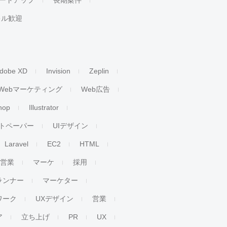
ートアップ
長期案件
キル歓迎
dobe XD
Invision
Zeplin
Webマーケティング
Web広告
hop
Illustrator
トペーパー
UIデザイン
Laravel
EC2
HTML
人営業
マーケ
採用
ランナー
マーケター
ワーク
UXデザイン
営業
ア
立ち上げ
PR
UX