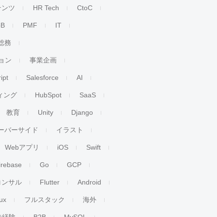
テンツ
HR Tech
CtoC
oB
PMF
IT
総務
ョン
事業企画
ipt
Salesforce
AI
ィング
HubSpot
SaaS
教育
Unity
Django
ーバーサイド
イラスト
Webアプリ
iOS
Swift
irebase
Go
GCP
コンサル
Flutter
Android
ux
フルスタック
海外