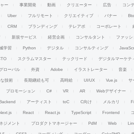
チャー
事業開発
動画
クリエーター
広告
コン
Uber
フルリモート
クリエイティブ
バナー
Bt
CRM
ブランディング
テレアポ
コーポレート
ア
新規サービス
経営企画
コンサルタント
ファッシ
械学習
Python
デジタル
コンサルティング
JavaScr
CTO
スクラムマスター
テックリード
デジタルマーケテ
グローバル
外資
Adobe
イラストレーター
音楽
ンな技術
長期継続も可
高時給
UI/UX
Vue.js
サ
プロモーション
C#
VR
AR
Webデザイナー
Backend
アーティスト
toC
C向け
メルカリ
F
Next.js
React
React.js
TypeScript
Frontend
ネジメント
プロダクトマネージャー
PdM
Web
Lin