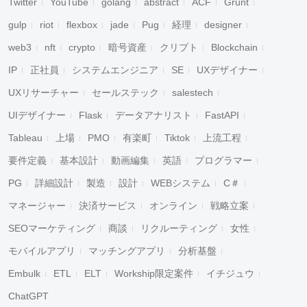
Twitter
YouTube
golang
abstract
ACF
Grunt
gulp
riot
flexbox
jade
Pug
経理
designer
web3
nft
crypto
暗号資産
クリプト
Blockchain
IP
正社員
システムエンジニア
SE
UXデザイナー
UXリサーチャー
セールステック
salestech
UIデザイナー
Flask
データアナリスト
FastAPI
Tableau
上場
PMO
有楽町
Tiktok
上流工程
要件定義
基本設計
動画編集
英語
プログラマー
PG
詳細設計
製造
設計
WEBシステム
C＃
マネージャー
決済サービス
オンライン
戦略立案
SEOマーケティング
商談
リクルーティング
女性
モバイルアプリ
マッチングアプリ
分析基盤
Embulk
ETL
ELT
Workship限定案件
イチジュウ
ChatGPT