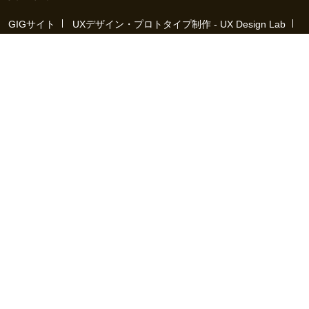
GIGサイト
UXデザイン・プロトタイプ制作 - UX Design Lab
Webサイト制作 / CMS・マーケティングツール - LeadGrid
デザ
イナー特化の採用支援サービス - クロスデザイナー
インフラエ
ンジニア特化の採用支援サービス - クロスネットワーク
エンジ
ニア・デザイナーのフリーランス採用 - Workship
エンジニアの
採用支援・人材紹介 - Workship CAREER
日本最大級のHR・フ
リーランスメディア - Workship MAGAZINE
コンテンツマーケ
ティング総合パートナー - コンマルク
Workship（ワークシップ）は、デザイナー、エンジニア、マーケタ
ー、編集者、人事、広報などデジタル業界で活躍するプロフェッシ
ョナルとプロジェクトをマッチングするジョブ型雇用支援サービス
です。
働き方が多様化する社会で、新しい技術や仕組みづくりに挑戦する
クリエイターや、社会や技術革新に貢献しようとするデジタルプロ
フェッショナルと、プロジェクトホルダーなど「運命の仕事相手」