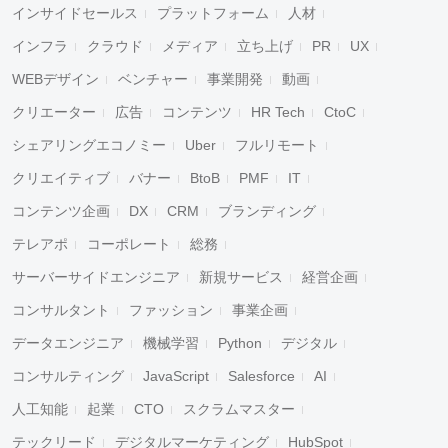
インサイドセールス
プラットフォーム
人材
インフラ
クラウド
メディア
立ち上げ
PR
UX
WEBデザイン
ベンチャー
事業開発
動画
クリエーター
広告
コンテンツ
HR Tech
CtoC
シェアリングエコノミー
Uber
フルリモート
クリエイティブ
バナー
BtoB
PMF
IT
コンテンツ企画
DX
CRM
ブランディング
テレアポ
コーポレート
総務
サーバーサイドエンジニア
新規サービス
経営企画
コンサルタント
ファッション
事業企画
データエンジニア
機械学習
Python
デジタル
コンサルティング
JavaScript
Salesforce
AI
人工知能
起業
CTO
スクラムマスター
テックリード
デジタルマーケティング
HubSpot