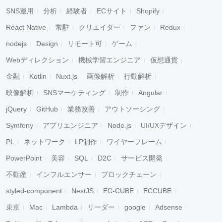
SNS運用
分析
経験者
ECサイト
Shopify
React Native
常駐
クリエイター
ファン
Redux
nodejs
Design
リモート可
ゲーム
Webディレクション
機械学習エンジニア
仮想通貨
金融
Kotlin
Nuxt.js
画像解析
行動解析
映像解析
SNSマーケティング
制作
Angular
jQuery
GitHub
業務改善
アウトソーシング
Symfony
アプリエンジニア
Node.js
UI/UXデザイン
PL
ネットワーク
LP制作
ワイヤーフレーム
PowerPoint
美容
SQL
D2C
サービス開発
不動産
インフルエンサー
ブロックチェーン
styled-component
NestJS
EC-CUBE
ECCUBE
東京
Mac
Lambda
リーダー
google
Adsense