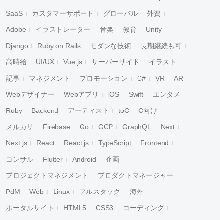
SaaS
カスタマーサポート
グローバル
外資
Adobe
イラストレーター
音楽
教育
Unity
Django
Ruby on Rails
モダンな技術
長期継続も可
高時給
UI/UX
Vue.js
サーバーサイド
イラスト
記事
マネジメント
プロモーション
C#
VR
AR
Webデザイナー
Webアプリ
iOS
Swift
エンタメ
Ruby
Backend
アーティスト
toC
C向け
メルカリ
Firebase
Go
GCP
GraphQL
Next
Next.js
React
React.js
TypeScript
Frontend
コンサル
Flutter
Android
企画
プロジェクトマネジメント
プロダクトマネージャー
PdM
Web
Linux
フルスタック
海外
ポータルサイト
HTML5
CSS3
コーディング