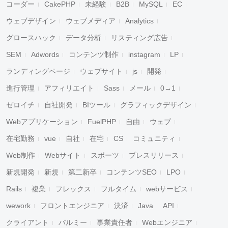
コーダー
CakePHP
未経験
B2B
MySQL
EC
ウェブデザイン
ウェブメディア
Analytics
グロースハック
データ分析
リスティング広告
SEM
Adwords
コンテンツ制作
instagram
LP
ランディングページ
ウェブサイト
js
開発
進行管理
アフィリエイト
Sass
メール
0→1
ゼロイチ
自社開発
BIツール
グラフィックデザイン
Webアプリケーション
FuelPHP
自由
ウェブ
在宅勤務
vue
自社
在宅
CS
コミュニティ
Web制作
Webサイト
スポーツ
プレスリリース
新規開発
新規
第二新卒
コンテンツSEO
LPO
Rails
複業
フレックス
フルタイム
webサービス
wework
フロントエンジニア
決済
Java
API
クライアント
パルミー
事業責任者
Webエンジニア