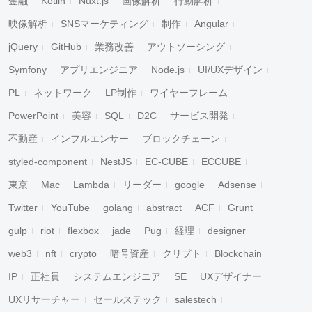
金融
Kotlin
Nuxt.js
画像解析
行動解析
映像解析
SNSマーケティング
制作
Angular
jQuery
GitHub
業務改善
アウトソーシング
Symfony
アプリエンジニア
Node.js
UI/UXデザイン
PL
ネットワーク
LP制作
ワイヤーフレーム
PowerPoint
美容
SQL
D2C
サービス開発
不動産
インフルエンサー
ブロックチェーン
styled-component
NestJS
EC-CUBE
ECCUBE
東京
Mac
Lambda
リーダー
google
Adsense
Twitter
YouTube
golang
abstract
ACF
Grunt
gulp
riot
flexbox
jade
Pug
経理
designer
web3
nft
crypto
暗号資産
クリプト
Blockchain
IP
正社員
システムエンジニア
SE
UXデザイナー
UXリサーチャー
セールステック
salestech