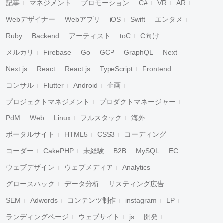
記事
マネジメント
プロモーション
C#
VR
AR
Webデザイナー
Webアプリ
iOS
Swift
エンタメ
Ruby
Backend
アーティスト
toC
C向け
メルカリ
Firebase
Go
GCP
GraphQL
Next
Next.js
React
React.js
TypeScript
Frontend
コンサル
Flutter
Android
企画
プロジェクトマネジメント
プロダクトマネージャー
PdM
Web
Linux
フルスタック
海外
ポータルサイト
HTML5
CSS3
コーディング
コーダー
CakePHP
未経験
B2B
MySQL
EC
ウェブデザイン
ウェブメディア
Analytics
グロースハック
データ分析
リスティング広告
SEM
Adwords
コンテンツ制作
instagram
LP
ランディングページ
ウェブサイト
js
開発