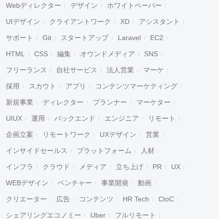
Webディレクター
デザイン
ホワイトペーパー
UIデザイン
クライアントワーク
XD
アシスタント
サポート
Git
スタートアップ
Laravel
EC2
HTML
CSS
編集
オウンドメディア
SNS
フリーランス
自社サービス
法人営業
マーケ
採用
スカウト
アプリ
コンテンツマーケティング
新規事業
ディレクター
プランナー
マーケター
UIUX
運用
バックエンド
エンジニア
リモート
企画立案
リモートワーク
UXデザイン
営業
インサイドセールス
プラットフォーム
人材
インフラ
クラウド
メディア
立ち上げ
PR
UX
WEBデザイン
ベンチャー
事業開発
動画
クリエーター
広告
コンテンツ
HR Tech
CtoC
シェアリングエコノミー
Uber
フルリモート