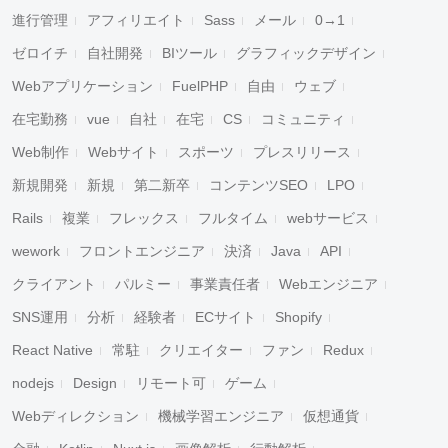
進行管理
アフィリエイト
Sass
メール
0→1
ゼロイチ
自社開発
BIツール
グラフィックデザイン
Webアプリケーション
FuelPHP
自由
ウェブ
在宅勤務
vue
自社
在宅
CS
コミュニティ
Web制作
Webサイト
スポーツ
プレスリリース
新規開発
新規
第二新卒
コンテンツSEO
LPO
Rails
複業
フレックス
フルタイム
webサービス
wework
フロントエンジニア
決済
Java
API
クライアント
パルミー
事業責任者
Webエンジニア
SNS運用
分析
経験者
ECサイト
Shopify
React Native
常駐
クリエイター
ファン
Redux
nodejs
Design
リモート可
ゲーム
Webディレクション
機械学習エンジニア
仮想通貨