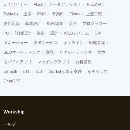
UIデザイナー
Flask
データアナリスト
FastAPI
Tableau
上場
PMO
有楽町
Tiktok
上流工程
要件定義
基本設計
動画編集
英語
プログラマー
PG
詳細設計
製造
設計
WEBシステム
C＃
マネージャー
決済サービス
オンライン
戦略立案
SEOマーケティング
商談
リクルーティング
女性
モバイルアプリ
マッチングアプリ
分析基盤
Embulk
ETL
ELT
Workship限定案件
イチジュウ
ChatGPT
Workship
ヘルプ