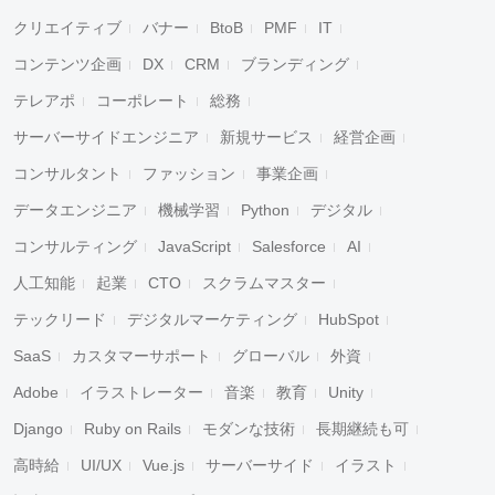
クリエイティブ
バナー
BtoB
PMF
IT
コンテンツ企画
DX
CRM
ブランディング
テレアポ
コーポレート
総務
サーバーサイドエンジニア
新規サービス
経営企画
コンサルタント
ファッション
事業企画
データエンジニア
機械学習
Python
デジタル
コンサルティング
JavaScript
Salesforce
AI
人工知能
起業
CTO
スクラムマスター
テックリード
デジタルマーケティング
HubSpot
SaaS
カスタマーサポート
グローバル
外資
Adobe
イラストレーター
音楽
教育
Unity
Django
Ruby on Rails
モダンな技術
長期継続も可
高時給
UI/UX
Vue.js
サーバーサイド
イラスト