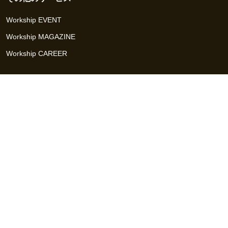
Workship EVENT
Workship MAGAZINE
Workship CAREER
関連サイト
GIGサイト
UXデザイン・プロトタイプ制作 - UX Design Lab
Webサイト制作 / CMS・マーケティングツール - LeadGrid
デザ
イナー特化の採用支援サービス - クロスデザイナー
インフラエ
ンジニア特化の採用支援サービス - クロスネットワーク
エンジ
ニア・デザイナーのフリーランス採用 - Workship
エンジニアの
採用支援・人材紹介 - Workship CAREER
日本最大級のHR・フ
リーランスメディア - Workship MAGAZINE
コンテンツマーケ
ティング総合パートナー - コンマルク