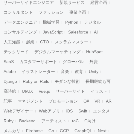
サーバーサイドエンジニア
新規サービス
経営企画
コンサルタント
ファッション
事業企画
データエンジニア
機械学習
Python
デジタル
コンサルティング
JavaScript
Salesforce
AI
人工知能
起業
CTO
スクラムマスター
テックリード
デジタルマーケティング
HubSpot
SaaS
カスタマーサポート
グローバル
外資
Adobe
イラストレーター
音楽
教育
Unity
Django
Ruby on Rails
モダンな技術
長期継続も可
高時給
UI/UX
Vue.js
サーバーサイド
イラスト
記事
マネジメント
プロモーション
C#
VR
AR
Webデザイナー
Webアプリ
iOS
Swift
エンタメ
Ruby
Backend
アーティスト
toC
C向け
メルカリ
Firebase
Go
GCP
GraphQL
Next