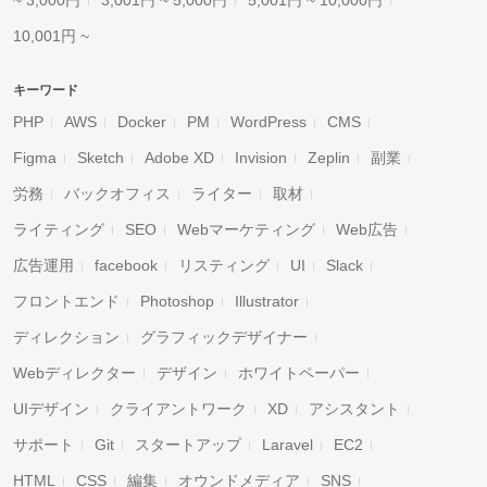
~ 3,000円
3,001円 ~ 5,000円
5,001円 ~ 10,000円
10,001円 ~
キーワード
PHP
AWS
Docker
PM
WordPress
CMS
Figma
Sketch
Adobe XD
Invision
Zeplin
副業
労務
バックオフィス
ライター
取材
ライティング
SEO
Webマーケティング
Web広告
広告運用
facebook
リスティング
UI
Slack
フロントエンド
Photoshop
Illustrator
ディレクション
グラフィックデザイナー
Webディレクター
デザイン
ホワイトペーパー
UIデザイン
クライアントワーク
XD
アシスタント
サポート
Git
スタートアップ
Laravel
EC2
HTML
CSS
編集
オウンドメディア
SNS