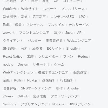
在宅勤務
vue
自社
在宅
CS
コミュニティ
Web制作
Webサイト
スポーツ
プレスリリース
新規開発
新規
第二新卒
コンテンツSEO
LPO
Rails
複業
フレックス
フルタイム
webサービス
wework
フロントエンジニア
決済
Java
API
クライアント
パルミー
事業責任者
Webエンジニア
SNS運用
分析
経験者
ECサイト
Shopify
React Native
常駐
クリエイター
ファン
Redux
nodejs
Design
リモート可
ゲーム
Webディレクション
機械学習エンジニア
仮想通貨
金融
Kotlin
Nuxt.js
画像解析
行動解析
映像解析
SNSマーケティング
制作
Angular
jQuery
GitHub
業務改善
アウトソーシング
Symfony
アプリエンジニア
Node.js
UI/UXデザイン