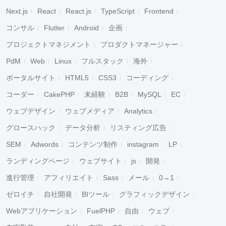
Next.js
React
React.js
TypeScript
Frontend
コンサル
Flutter
Android
企画
プロジェクトマネジメント
プロダクトマネージャー
PdM
Web
Linux
フルスタック
海外
ポータルサイト
HTML5
CSS3
コーディング
コーダー
CakePHP
未経験
B2B
MySQL
EC
ウェブデザイン
ウェブメディア
Analytics
グロースハック
データ分析
リスティング広告
SEM
Adwords
コンテンツ制作
instagram
LP
ランディングページ
ウェブサイト
js
開発
進行管理
アフィリエイト
Sass
メール
0→1
ゼロイチ
自社開発
BIツール
グラフィックデザイン
Webアプリケーション
FuelPHP
自由
ウェブ