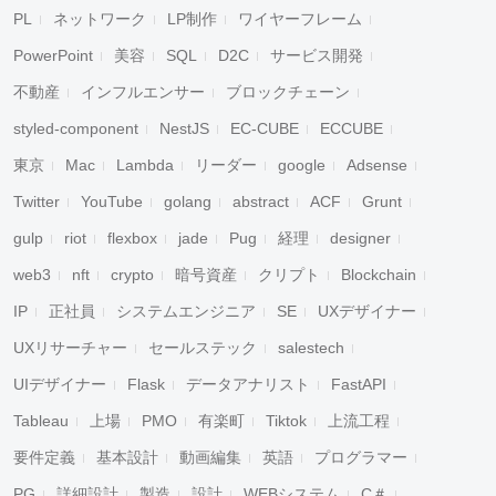
PL
ネットワーク
LP制作
ワイヤーフレーム
PowerPoint
美容
SQL
D2C
サービス開発
不動産
インフルエンサー
ブロックチェーン
styled-component
NestJS
EC-CUBE
ECCUBE
東京
Mac
Lambda
リーダー
google
Adsense
Twitter
YouTube
golang
abstract
ACF
Grunt
gulp
riot
flexbox
jade
Pug
経理
designer
web3
nft
crypto
暗号資産
クリプト
Blockchain
IP
正社員
システムエンジニア
SE
UXデザイナー
UXリサーチャー
セールステック
salestech
UIデザイナー
Flask
データアナリスト
FastAPI
Tableau
上場
PMO
有楽町
Tiktok
上流工程
要件定義
基本設計
動画編集
英語
プログラマー
PG
詳細設計
製造
設計
WEBシステム
C＃