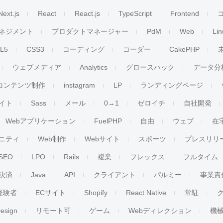
Next.js
React
React.js
TypeScript
Frontend
ネジメント
プロダクトマネージャー
PdM
Web
Lin
L5
CSS3
コーディング
コーダー
CakePHP
ウェブメディア
Analytics
グロースハック
データ分
コンテンツ制作
instagram
LP
ランディングページ
イト
Sass
メール
0→1
ゼロイチ
自社開発
Webアプリケーション
FuelPHP
自由
ウェブ
在
ニティ
Web制作
Webサイト
スポーツ
プレスリリ
SEO
LPO
Rails
複業
フレックス
フルタイム
決済
Java
API
クライアント
パルミー
事業責
経験者
ECサイト
Shopify
React Native
常駐
esign
リモート可
ゲーム
Webディレクション
機