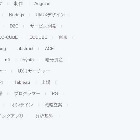
グ
制作
Angular
Node.js
UI/UXデザイン
D2C
サービス開発
EC-CUBE
ECCUBE
東京
ang
abstract
ACF
nft
crypto
暗号資産
ナー
UXリサーチャー
PI
Tableau
上場
語
プログラマー
PG
オンライン
戦略立案
チングアプリ
分析基盤