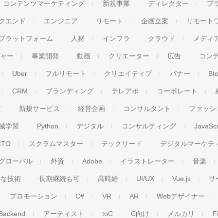
コンテンツマーケティング
新規事業
ディレクター
プ
クエンド
エンジニア
リモート
企画立案
リモート
プラットフォーム
人材
インフラ
クラウド
メディ
チャー
事業開発
動画
クリエーター
広告
コン
Uber
フルリモート
クリエイティブ
バナー
Bt
CRM
ブランディング
テレアポ
コーポレート
ア
新規サービス
経営企画
コンサルタント
ファッシ
械学習
Python
デジタル
コンサルティング
JavaScr
CTO
スクラムマスター
テックリード
デジタルマーケテ
グローバル
外資
Adobe
イラストレーター
音楽
ンな技術
長期継続も可
高時給
UI/UX
Vue.js
サ
プロモーション
C#
VR
AR
Webデザイナー
Backend
アーティスト
toC
C向け
メルカリ
F