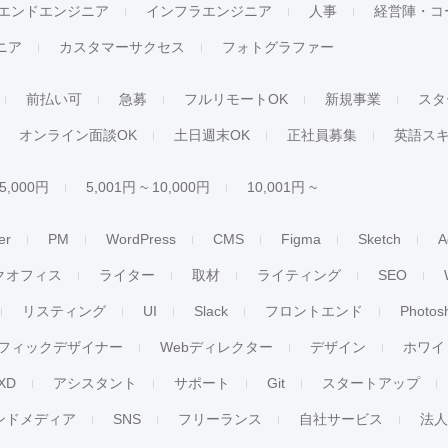
エンドエンジニア
インフラエンジニア
人事
経営陣・コ
ジニア
カスタマーサクセス
フォトグラファー
前払い可
急募
フルリモートOK
新規事業
スタ
オンライン面談OK
土日週末OK
正社員募集
英語ス
 5,000円
5,001円 ~ 10,000円
10,001円 ~
er
PM
WordPress
CMS
Figma
Sketch
A
クオフィス
ライター
取材
ライティング
SEO
リスティング
UI
Slack
フロントエンド
Photos
フィックデザイナー
Webディレクター
デザイン
ホワイ
XD
アシスタント
サポート
Git
スタートアップ
ンドメディア
SNS
フリーランス
自社サービス
法