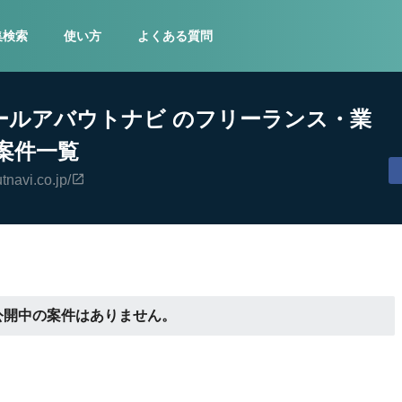
集検索
使い方
よくある質問
ールアバウトナビ のフリーランス・業
案件一覧
tnavi.co.jp/
公開中の案件はありません。