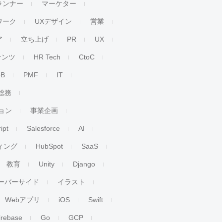
ランナー
マーケター
ワーク
UXデザイン
営業
ア
立ち上げ
PR
UX
テンツ
HR Tech
CtoC
oB
PMF
IT
総務
ョン
事業企画
ipt
Salesforce
AI
ィング
HubSpot
SaaS
教育
Unity
Django
ーバーサイド
イラスト
Webアプリ
iOS
Swift
irebase
Go
GCP