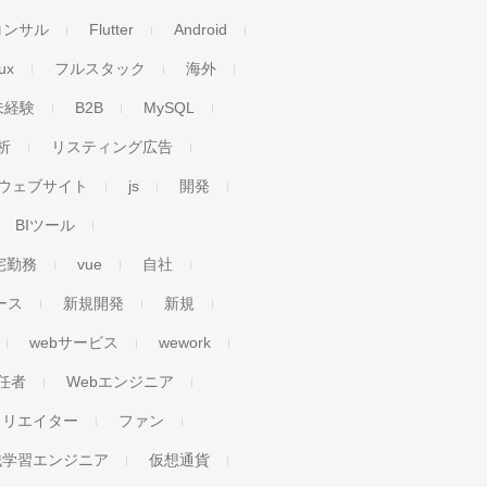
コンサル
Flutter
Android
ux
フルスタック
海外
未経験
B2B
MySQL
析
リスティング広告
ウェブサイト
js
開発
BIツール
宅勤務
vue
自社
ース
新規開発
新規
webサービス
wework
任者
Webエンジニア
クリエイター
ファン
械学習エンジニア
仮想通貨