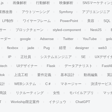
.js
画像解析
行動解析
映像解析
SNSマーケティン
業務改善
アウトソーシング
Symfony
アプリエンジニア
LP制作
ワイヤーフレーム
PowerPoint
美容
SQL
サー
ブロックチェーン
styled-component
NestJS
リーダー
google
Adsense
Twitter
YouTube
gol
flexbox
jade
Pug
経理
designer
web3
IP
正社員
システムエンジニア
SE
UXデザイ
stech
UIデザイナー
Flask
データアナリスト
FastA
ktok
上流工程
要件定義
基本設計
動画編集
英
設計
WEBシステム
C＃
マネージャー
決済サービス
商談
リクルーティング
女性
モバイルアプリ
マッ
T
Workship限定案件
イチジュウ
ChatGPT