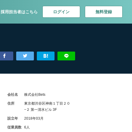
ログイン
無料登録
採用担当者はこちら
会社名
株式会社Bets
住所
東京都渋谷区神南１丁目２０
−２ 第一清水ビル 3F
設立年
2018年03月
従業員数
6人