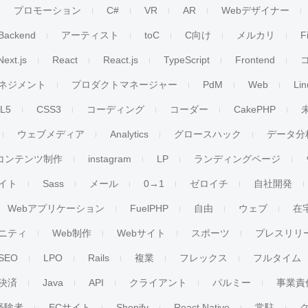
プロモーション
C#
VR
AR
Webデザイナー
Backend
アーティスト
toC
C向け
メルカリ
F
Next.js
React
React.js
TypeScript
Frontend
ネジメント
プロダクトマネージャー
PdM
Web
Lin
L5
CSS3
コーディング
コーダー
CakePHP
ウェブメディア
Analytics
グロースハック
データ分
コンテンツ制作
instagram
LP
ランディングページ
イト
Sass
メール
0→1
ゼロイチ
自社開発
Webアプリケーション
FuelPHP
自由
ウェブ
在
ニティ
Web制作
Webサイト
スポーツ
プレスリリ
SEO
LPO
Rails
複業
フレックス
フルタイム
決済
Java
API
クライアント
パルミー
事業責
経験者
ECサイト
Shopify
React Native
常駐