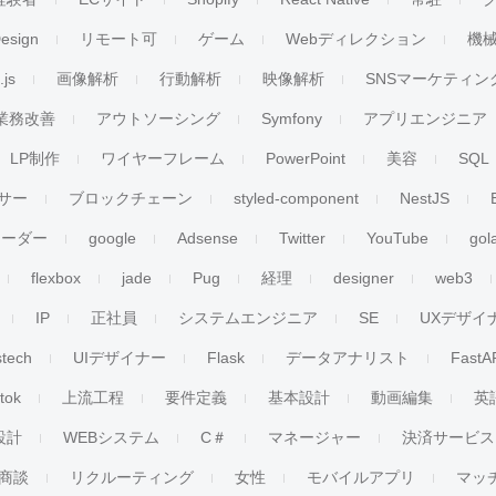
esign
リモート可
ゲーム
Webディレクション
機
.js
画像解析
行動解析
映像解析
SNSマーケティン
業務改善
アウトソーシング
Symfony
アプリエンジニア
LP制作
ワイヤーフレーム
PowerPoint
美容
SQL
サー
ブロックチェーン
styled-component
NestJS
リーダー
google
Adsense
Twitter
YouTube
gol
flexbox
jade
Pug
経理
designer
web3
IP
正社員
システムエンジニア
SE
UXデザイ
stech
UIデザイナー
Flask
データアナリスト
FastA
ktok
上流工程
要件定義
基本設計
動画編集
英
設計
WEBシステム
C＃
マネージャー
決済サービス
商談
リクルーティング
女性
モバイルアプリ
マッ