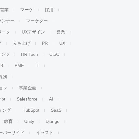
人営業
マーケ
採用
ランナー
マーケター
ワーク
UXデザイン
営業
ア
立ち上げ
PR
UX
テンツ
HR Tech
CtoC
oB
PMF
IT
総務
ョン
事業企画
ipt
Salesforce
AI
ィング
HubSpot
SaaS
教育
Unity
Django
ーバーサイド
イラスト