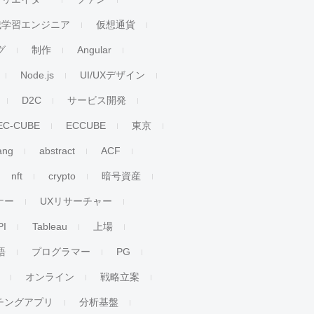
械学習エンジニア
仮想通貨
グ
制作
Angular
Node.js
UI/UXデザイン
D2C
サービス開発
EC-CUBE
ECCUBE
東京
ang
abstract
ACF
nft
crypto
暗号資産
ナー
UXリサーチャー
PI
Tableau
上場
語
プログラマー
PG
オンライン
戦略立案
チングアプリ
分析基盤