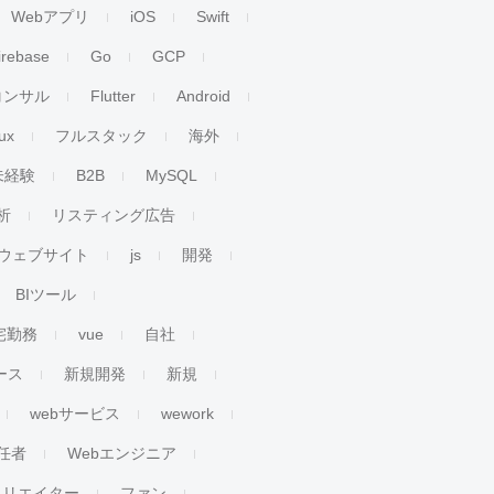
Webアプリ
iOS
Swift
irebase
Go
GCP
コンサル
Flutter
Android
ux
フルスタック
海外
未経験
B2B
MySQL
析
リスティング広告
ウェブサイト
js
開発
BIツール
宅勤務
vue
自社
ース
新規開発
新規
webサービス
wework
任者
Webエンジニア
クリエイター
ファン