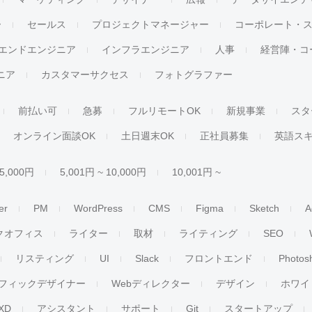
ー
セールス
プロジェクトマネージャー
コーポレート・
エンドエンジニア
インフラエンジニア
人事
経営陣・コ
ジニア
カスタマーサクセス
フォトグラファー
前払い可
急募
フルリモートOK
新規事業
スタ
オンライン面談OK
土日週末OK
正社員募集
英語ス
 5,000円
5,001円 ~ 10,000円
10,001円 ~
er
PM
WordPress
CMS
Figma
Sketch
A
クオフィス
ライター
取材
ライティング
SEO
リスティング
UI
Slack
フロントエンド
Photos
フィックデザイナー
Webディレクター
デザイン
ホワイ
XD
アシスタント
サポート
Git
スタートアップ