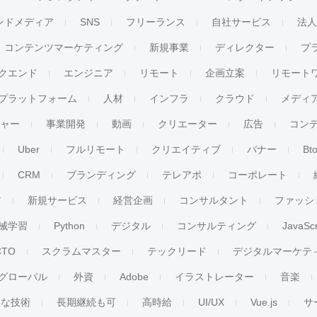
ンドメディア
SNS
フリーランス
自社サービス
法
コンテンツマーケティング
新規事業
ディレクター
プ
クエンド
エンジニア
リモート
企画立案
リモート
プラットフォーム
人材
インフラ
クラウド
メディ
チャー
事業開発
動画
クリエーター
広告
コン
Uber
フルリモート
クリエイティブ
バナー
Bt
CRM
ブランディング
テレアポ
コーポレート
ア
新規サービス
経営企画
コンサルタント
ファッシ
械学習
Python
デジタル
コンサルティング
JavaScr
CTO
スクラムマスター
テックリード
デジタルマーケテ
グローバル
外資
Adobe
イラストレーター
音楽
ンな技術
長期継続も可
高時給
UI/UX
Vue.js
サ