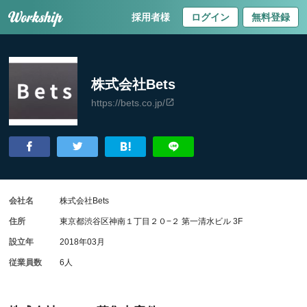
採用者様
ログイン
無料登録
株式会社Bets
https://bets.co.jp/
会社名
株式会社Bets
住所
東京都渋谷区神南１丁目２０−２ 第一清水ビル 3F
設立年
2018年03月
従業員数
6人