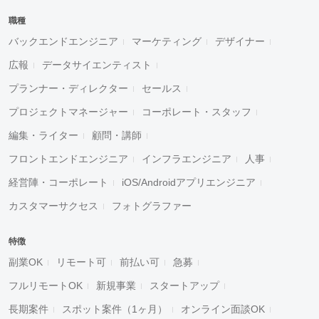
職種
バックエンドエンジニア
マーケティング
デザイナー
広報
データサイエンティスト
プランナー・ディレクター
セールス
プロジェクトマネージャー
コーポレート・スタッフ
編集・ライター
顧問・講師
フロントエンドエンジニア
インフラエンジニア
人事
経営陣・コーポレート
iOS/Androidアプリエンジニア
カスタマーサクセス
フォトグラファー
特徴
副業OK
リモート可
前払い可
急募
フルリモートOK
新規事業
スタートアップ
長期案件
スポット案件（1ヶ月）
オンライン面談OK