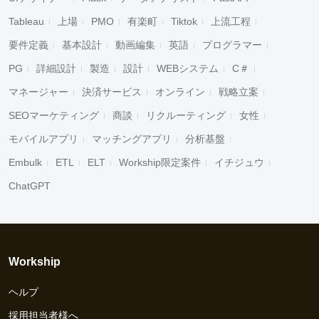
Tableau
上場
PMO
有楽町
Tiktok
上流工程
要件定義
基本設計
動画編集
英語
プログラマー
PG
詳細設計
製造
設計
WEBシステム
C＃
マネージャー
決済サービス
オンライン
戦略立案
SEOマーケティング
商談
リクルーティング
女性
モバイルアプリ
マッチングアプリ
分析基盤
Embulk
ETL
ELT
Workship限定案件
イチジュウ
ChatGPT
Workship
ヘルプ
採用担当者様へ