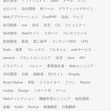
進行管理
アフィリエイト
Sass
メール
0→1
ゼロイチ
自社開発
BIツール
グラフィックデザイン
Webアプリケーション
FuelPHP
自由
ウェブ
在宅勤務
vue
自社
在宅
CS
コミュニティ
Web制作
Webサイト
スポーツ
プレスリリース
新規開発
新規
第二新卒
コンテンツSEO
LPO
Rails
複業
フレックス
フルタイム
webサービス
wework
フロントエンジニア
決済
Java
API
クライアント
パルミー
事業責任者
Webエンジニア
SNS運用
分析
経験者
ECサイト
Shopify
React Native
常駐
クリエイター
ファン
Redux
nodejs
Design
リモート可
ゲーム
Webディレクション
機械学習エンジニア
仮想通貨
金融
Kotlin
Nuxt.js
画像解析
行動解析