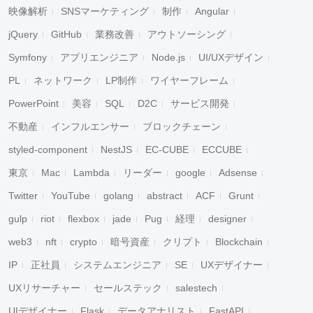
映像解析
SNSマーケティング
制作
Angular
jQuery
GitHub
業務改善
アウトソーシング
Symfony
アプリエンジニア
Node.js
UI/UXデザイン
PL
ネットワーク
LP制作
ワイヤーフレーム
PowerPoint
美容
SQL
D2C
サービス開発
不動産
インフルエンサー
ブロックチェーン
styled-component
NestJS
EC-CUBE
ECCUBE
東京
Mac
Lambda
リーダー
google
Adsense
Twitter
YouTube
golang
abstract
ACF
Grunt
gulp
riot
flexbox
jade
Pug
経理
designer
web3
nft
crypto
暗号資産
クリプト
Blockchain
IP
正社員
システムエンジニア
SE
UXデザイナー
UXリサーチャー
セールステック
salestech
UIデザイナー
Flask
データアナリスト
FastAPI