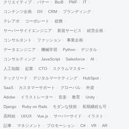
クリエイティブ
バナー
BtoB
PMF
IT
コンテンツ企画
DX
CRM
ブランディング
テレアポ
コーポレート
総務
サーバーサイドエンジニア
新規サービス
経営企画
コンサルタント
ファッション
事業企画
データエンジニア
機械学習
Python
デジタル
コンサルティング
JavaScript
Salesforce
AI
人工知能
起業
CTO
スクラムマスター
テックリード
デジタルマーケティング
HubSpot
SaaS
カスタマーサポート
グローバル
外資
Adobe
イラストレーター
音楽
教育
Unity
Django
Ruby on Rails
モダンな技術
長期継続も可
高時給
UI/UX
Vue.js
サーバーサイド
イラスト
記事
マネジメント
プロモーション
C#
VR
AR