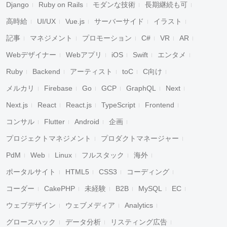
Django
Ruby on Rails
モダンな技術
長期継続も可
高時給
UI/UX
Vue.js
サーバーサイド
イラスト
記事
マネジメント
プロモーション
C#
VR
AR
Webデザイナー
Webアプリ
iOS
Swift
エンタメ
Ruby
Backend
アーティスト
toC
C向け
メルカリ
Firebase
Go
GCP
GraphQL
Next
Next.js
React
React.js
TypeScript
Frontend
コンサル
Flutter
Android
企画
プロジェクトマネジメント
プロダクトマネージャー
PdM
Web
Linux
フルスタック
海外
ポータルサイト
HTML5
CSS3
コーディング
コーダー
CakePHP
未経験
B2B
MySQL
EC
ウェブデザイン
ウェブメディア
Analytics
グロースハック
データ分析
リスティング広告