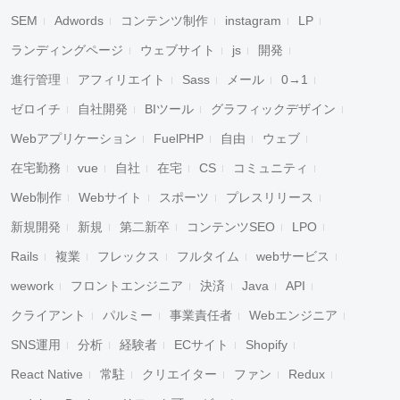
SEM
Adwords
コンテンツ制作
instagram
LP
ランディングページ
ウェブサイト
js
開発
進行管理
アフィリエイト
Sass
メール
0→1
ゼロイチ
自社開発
BIツール
グラフィックデザイン
Webアプリケーション
FuelPHP
自由
ウェブ
在宅勤務
vue
自社
在宅
CS
コミュニティ
Web制作
Webサイト
スポーツ
プレスリリース
新規開発
新規
第二新卒
コンテンツSEO
LPO
Rails
複業
フレックス
フルタイム
webサービス
wework
フロントエンジニア
決済
Java
API
クライアント
パルミー
事業責任者
Webエンジニア
SNS運用
分析
経験者
ECサイト
Shopify
React Native
常駐
クリエイター
ファン
Redux