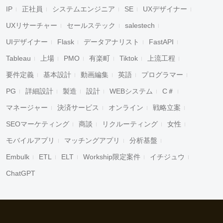
IP
正社員
システムエンジニア
SE
UXデザイナー
UXリサーチャー
セールステック
salestech
UIデザイナー
Flask
データアナリスト
FastAPI
Tableau
上場
PMO
有楽町
Tiktok
上流工程
要件定義
基本設計
動画編集
英語
プログラマー
PG
詳細設計
製造
設計
WEBシステム
C＃
マネージャー
決済サービス
オンライン
戦略立案
SEOマーケティング
商談
リクルーティング
女性
モバイルアプリ
マッチングアプリ
分析基盤
Embulk
ETL
ELT
Workship限定案件
イチジュウ
ChatGPT