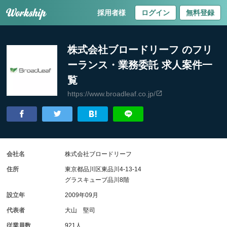
採用者様
ログイン
無料登録
株式会社ブロードリーフ のフリ
ーランス・業務委託 求人案件一
覧
https://www.broadleaf.co.jp/
会社名
株式会社ブロードリーフ
住所
東京都品川区東品川4-13-14
グラスキューブ品川8階
設立年
2009年09月
代表者
大山 堅司
従業員数
921人