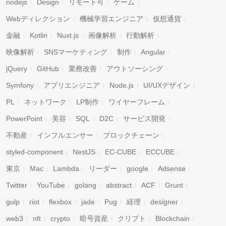
nodejs
Design
リモート可
ゲーム
Webディレクション
機械学習エンジニア
仮想通貨
金融
Kotlin
Nuxt.js
画像解析
行動解析
映像解析
SNSマーケティング
制作
Angular
jQuery
GitHub
業務改善
アウトソーシング
Symfony
アプリエンジニア
Node.js
UI/UXデザイン
PL
ネットワーク
LP制作
ワイヤーフレーム
PowerPoint
美容
SQL
D2C
サービス開発
不動産
インフルエンサー
ブロックチェーン
styled-component
NestJS
EC-CUBE
ECCUBE
東京
Mac
Lambda
リーダー
google
Adsense
Twitter
YouTube
golang
abstract
ACF
Grunt
gulp
riot
flexbox
jade
Pug
経理
designer
web3
nft
crypto
暗号資産
クリプト
Blockchain