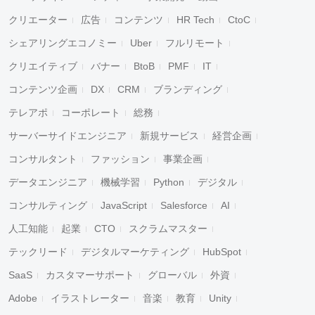
クリエーター
広告
コンテンツ
HR Tech
CtoC
シェアリングエコノミー
Uber
フルリモート
クリエイティブ
バナー
BtoB
PMF
IT
コンテンツ企画
DX
CRM
ブランディング
テレアポ
コーポレート
総務
サーバーサイドエンジニア
新規サービス
経営企画
コンサルタント
ファッション
事業企画
データエンジニア
機械学習
Python
デジタル
コンサルティング
JavaScript
Salesforce
AI
人工知能
起業
CTO
スクラムマスター
テックリード
デジタルマーケティング
HubSpot
SaaS
カスタマーサポート
グローバル
外資
Adobe
イラストレーター
音楽
教育
Unity