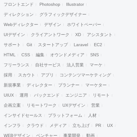
フロントエンド
Photoshop
Illustrator
ディレクション
グラフィックデザイナー
Webディレクター
デザイン
ホワイトペーパー
UIデザイン
クライアントワーク
XD
アシスタント
サポート
Git
スタートアップ
Laravel
EC2
HTML
CSS
編集
オウンドメディア
SNS
フリーランス
自社サービス
法人営業
マーケ
採用
スカウト
アプリ
コンテンツマーケティング
新規事業
ディレクター
プランナー
マーケター
UIUX
運用
バックエンド
エンジニア
リモート
企画立案
リモートワーク
UXデザイン
営業
インサイドセールス
プラットフォーム
人材
インフラ
クラウド
メディア
立ち上げ
PR
UX
WEBデザイン
ベンチャー
事業開発
動画