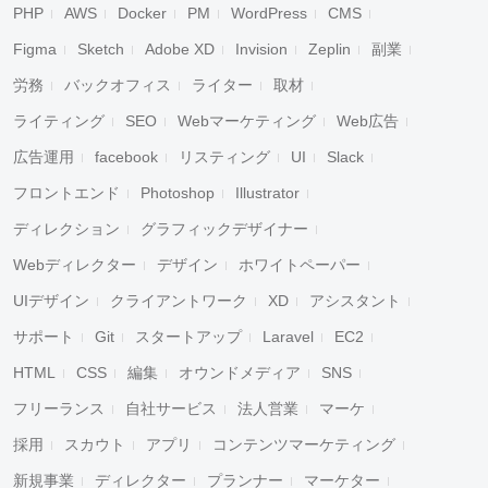
PHP
AWS
Docker
PM
WordPress
CMS
Figma
Sketch
Adobe XD
Invision
Zeplin
副業
労務
バックオフィス
ライター
取材
ライティング
SEO
Webマーケティング
Web広告
広告運用
facebook
リスティング
UI
Slack
フロントエンド
Photoshop
Illustrator
ディレクション
グラフィックデザイナー
Webディレクター
デザイン
ホワイトペーパー
UIデザイン
クライアントワーク
XD
アシスタント
サポート
Git
スタートアップ
Laravel
EC2
HTML
CSS
編集
オウンドメディア
SNS
フリーランス
自社サービス
法人営業
マーケ
採用
スカウト
アプリ
コンテンツマーケティング
新規事業
ディレクター
プランナー
マーケター