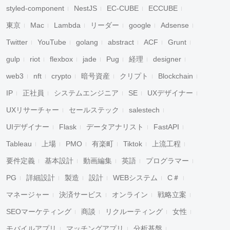
styled-component
NestJS
EC-CUBE
ECCUBE
東京
Mac
Lambda
リーダー
google
Adsense
Twitter
YouTube
golang
abstract
ACF
Grunt
gulp
riot
flexbox
jade
Pug
経理
designer
web3
nft
crypto
暗号資産
クリプト
Blockchain
IP
正社員
システムエンジニア
SE
UXデザイナー
UXリサーチャー
セールステック
salestech
UIデザイナー
Flask
データアナリスト
FastAPI
Tableau
上場
PMO
有楽町
Tiktok
上流工程
要件定義
基本設計
動画編集
英語
プログラマー
PG
詳細設計
製造
設計
WEBシステム
C＃
マネージャー
決済サービス
オンライン
戦略立案
SEOマーケティング
商談
リクルーティング
女性
モバイルアプリ
マッチングアプリ
分析基盤