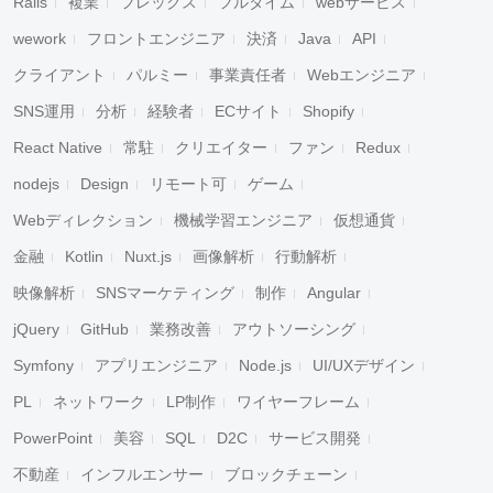
Rails
複業
フレックス
フルタイム
webサービス
wework
フロントエンジニア
決済
Java
API
クライアント
パルミー
事業責任者
Webエンジニア
SNS運用
分析
経験者
ECサイト
Shopify
React Native
常駐
クリエイター
ファン
Redux
nodejs
Design
リモート可
ゲーム
Webディレクション
機械学習エンジニア
仮想通貨
金融
Kotlin
Nuxt.js
画像解析
行動解析
映像解析
SNSマーケティング
制作
Angular
jQuery
GitHub
業務改善
アウトソーシング
Symfony
アプリエンジニア
Node.js
UI/UXデザイン
PL
ネットワーク
LP制作
ワイヤーフレーム
PowerPoint
美容
SQL
D2C
サービス開発
不動産
インフルエンサー
ブロックチェーン