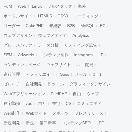
PdM
Web
Linux
フルスタック
海外
ポータルサイト
HTML5
CSS3
コーディング
コーダー
CakePHP
未経験
B2B
MySQL
EC
ウェブデザイン
ウェブメディア
Analytics
グロースハック
データ分析
リスティング広告
SEM
Adwords
コンテンツ制作
instagram
LP
ランディングページ
ウェブサイト
js
開発
進行管理
アフィリエイト
Sass
メール
0→1
ゼロイチ
自社開発
BIツール
グラフィックデザイン
Webアプリケーション
FuelPHP
自由
ウェブ
在宅勤務
vue
自社
在宅
CS
コミュニティ
Web制作
Webサイト
スポーツ
プレスリリース
新規開発
新規
第二新卒
コンテンツSEO
LPO