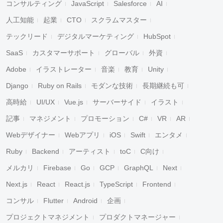
コンサルティング
JavaScript
Salesforce
AI
人工知能
起業
CTO
スクラムマスター
テックリード
デジタルマーケティング
HubSpot
SaaS
カスタマーサポート
グローバル
外資
Adobe
イラストレーター
音楽
教育
Unity
Django
Ruby on Rails
モダンな技術
長期継続も可
高時給
UI/UX
Vue.js
サーバーサイド
イラスト
記事
マネジメント
プロモーション
C#
VR
AR
Webデザイナー
Webアプリ
iOS
Swift
エンタメ
Ruby
Backend
アーティスト
toC
C向け
メルカリ
Firebase
Go
GCP
GraphQL
Next
Next.js
React
React.js
TypeScript
Frontend
コンサル
Flutter
Android
企画
プロジェクトマネジメント
プロダクトマネージャー