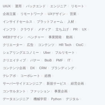
UIUX
運用
バックエンド
エンジニア
リモート
企画立案
リモートワーク
UXデザイン
営業
インサイドセールス
プラットフォーム
人材
インフラ
クラウド
メディア
立ち上げ
PR
UX
WEBデザイン
ベンチャー
事業開発
動画
クリエーター
広告
コンテンツ
HR Tech
CtoC
シェアリングエコノミー
Uber
フルリモート
クリエイティブ
バナー
BtoB
PMF
IT
コンテンツ企画
DX
CRM
ブランディング
テレアポ
コーポレート
総務
サーバーサイドエンジニア
新規サービス
経営企画
コンサルタント
ファッション
事業企画
データエンジニア
機械学習
Python
デジタル