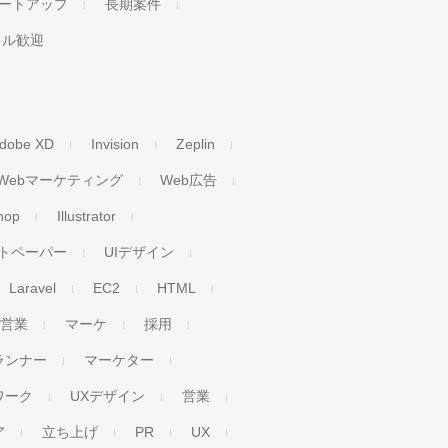
ートアップ
長期案件
キル歓迎
dobe XD
Invision
Zeplin
Webマーケティング
Web広告
hop
Illustrator
トペーパー
UIデザイン
Laravel
EC2
HTML
人営業
マーケ
採用
ランナー
マーケター
ワーク
UXデザイン
営業
ア
立ち上げ
PR
UX