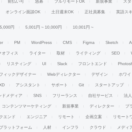
前払い可
急募
フルリモートOK
新規事業
スタ
オンライン面談OK
土日週末OK
正社員募集
英語ス
 5,000円
5,001円 ~ 10,000円
10,001円 ~
er
PM
WordPress
CMS
Figma
Sketch
A
クオフィス
ライター
取材
ライティング
SEO
リスティング
UI
Slack
フロントエンド
Photos
フィックデザイナー
Webディレクター
デザイン
ホワイ
XD
アシスタント
サポート
Git
スタートアップ
ンドメディア
SNS
フリーランス
自社サービス
法
コンテンツマーケティング
新規事業
ディレクター
プ
クエンド
エンジニア
リモート
企画立案
リモート
プラットフォーム
人材
インフラ
クラウド
メディ