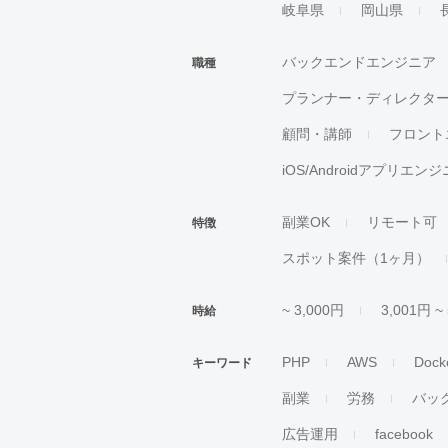
岐阜県
岡山県
バックエンドエンジニア
職種
プランナー・ディレクタ
顧問・講師
フロント
iOS/Androidアプリエン
副業OK
リモート可
特徴
スポット案件（1ヶ月）
~ 3,000円
3,001円 ~
時給
PHP
AWS
Dock
キーワード
副業
労務
バッ
広告運用
facebook