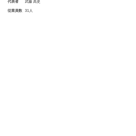
代表者
武藤 高史
従業員数
31人