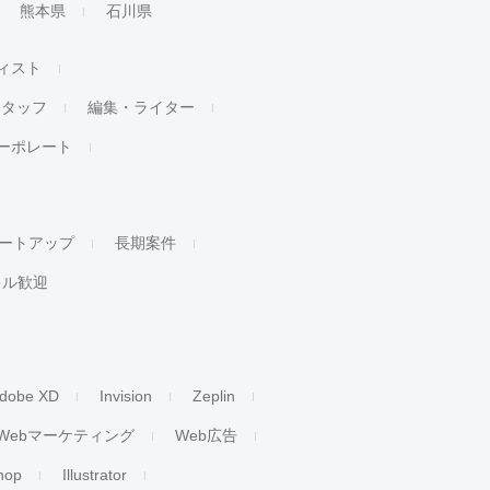
熊本県
石川県
ィスト
スタッフ
編集・ライター
ーポレート
ートアップ
長期案件
キル歓迎
dobe XD
Invision
Zeplin
Webマーケティング
Web広告
hop
Illustrator