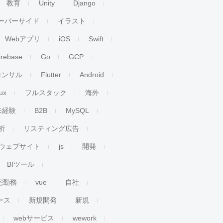
教育
Unity
Django
ーバーサイド
イラスト
Webアプリ
iOS
Swift
irebase
Go
GCP
コンサル
Flutter
Android
ux
フルスタック
海外
未経験
B2B
MySQL
析
リスティング広告
ウェブサイト
js
開発
BIツール
宅勤務
vue
自社
ース
新規開発
新規
webサービス
wework