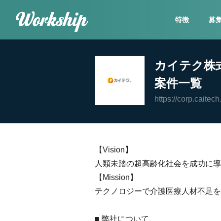
特徴
募
カイテク株
案件一覧
https://corp.caitech
【Vision】
人類未踏の超高齢化社会を成功に導
【Mission】
テクノロジーで介護医療人材不足を
■ 弊社について