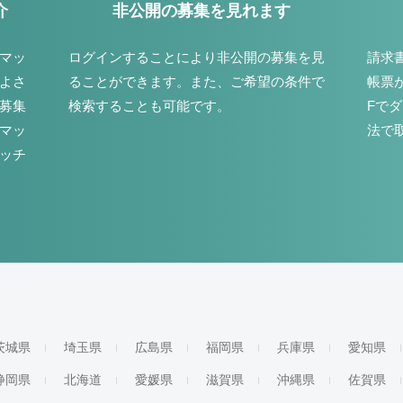
介
非公開の募集を見れます
マッ
ログインすることにより非公開の募集を見
請求
よさ
ることができます。また、ご希望の条件で
帳票
募集
検索することも可能です。
Fで
マッ
法で
ッチ
茨城県
埼玉県
広島県
福岡県
兵庫県
愛知県
静岡県
北海道
愛媛県
滋賀県
沖縄県
佐賀県