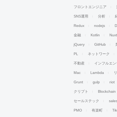
フロントエンジニア
SNS運用
分析
Redux
nodejs
D
金融
Kotlin
Nuxt
jQuery
GitHub
PL
ネットワーク
不動産
インフルエン
Mac
Lambda
Grunt
gulp
riot
クリプト
Blockchain
セールステック
sale
PMO
有楽町
Ti