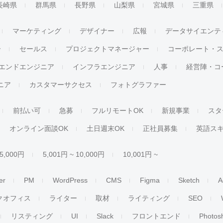
長崎県
群馬県
長野県
山梨県
宮城県
三重県
マーケティング
デザイナー
広報
データサイエンテ
ー
セールス
プロジェクトマネージャー
コーポレート・
エンドエンジニア
インフラエンジニア
人事
経営陣・コ
ジニア
カスタマーサクセス
フォトグラファー
前払い可
急募
フルリモートOK
新規事業
スタ
オンライン面談OK
土日週末OK
正社員募集
英語ス
 5,000円
5,001円 ~ 10,000円
10,001円 ~
er
PM
WordPress
CMS
Figma
Sketch
A
クオフィス
ライター
取材
ライティング
SEO
リスティング
UI
Slack
フロントエンド
Photos