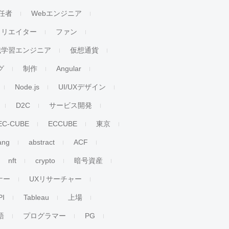
任者
Webエンジニア
クリエイター
ファン
械学習エンジニア
仮想通貨
グ
制作
Angular
Node.js
UI/UXデザイン
D2C
サービス開発
EC-CUBE
ECCUBE
東京
ang
abstract
ACF
nft
crypto
暗号資産
ナー
UXリサーチャー
PI
Tableau
上場
語
プログラマー
PG