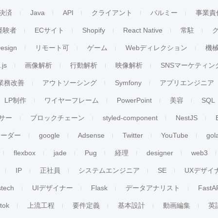
決済
Java
API
クライアント
パルミー
事業責
経験者
ECサイト
Shopify
React Native
常駐
esign
リモート可
ゲーム
Webディレクション
機
.js
画像解析
行動解析
映像解析
SNSマーケティン
業務改善
アウトソーシング
Symfony
アプリエンジニア
LP制作
ワイヤーフレーム
PowerPoint
美容
SQL
サー
ブロックチェーン
styled-component
NestJS
リーダー
google
Adsense
Twitter
YouTube
gol
flexbox
jade
Pug
経理
designer
web3
IP
正社員
システムエンジニア
SE
UXデザイ
stech
UIデザイナー
Flask
データアナリスト
FastA
ktok
上流工程
要件定義
基本設計
動画編集
英