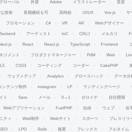
グローバル
外資
Adobe
イラストレーター
音楽
ンな技術
長期継続も可
高時給
UI/UX
Vue.js
サ
プロモーション
C#
VR
AR
Webデザイナー
Backend
アーティスト
toC
C向け
メルカリ
F
Next.js
React
React.js
TypeScript
Frontend
ネジメント
プロダクトマネージャー
PdM
Web
Lin
L5
CSS3
コーディング
コーダー
CakePHP
ウェブメディア
Analytics
グロースハック
データ分
コンテンツ制作
instagram
LP
ランディングページ
イト
Sass
メール
0→1
ゼロイチ
自社開発
Webアプリケーション
FuelPHP
自由
ウェブ
在
ニティ
Web制作
Webサイト
スポーツ
プレスリリ
SEO
LPO
Rails
複業
フレックス
フルタイム