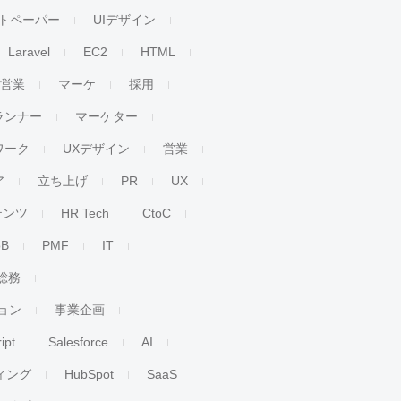
トペーパー
UIデザイン
Laravel
EC2
HTML
人営業
マーケ
採用
ランナー
マーケター
ワーク
UXデザイン
営業
ア
立ち上げ
PR
UX
テンツ
HR Tech
CtoC
oB
PMF
IT
総務
ョン
事業企画
ipt
Salesforce
AI
ィング
HubSpot
SaaS