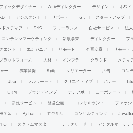
フィックデザイナー
Webディレクター
デザイン
ホワイ
XD
アシスタント
サポート
Git
スタートアップ
ンドメディア
SNS
フリーランス
自社サービス
法
コンテンツマーケティング
新規事業
ディレクター
プ
クエンド
エンジニア
リモート
企画立案
リモート
プラットフォーム
人材
インフラ
クラウド
メディ
チャー
事業開発
動画
クリエーター
広告
コン
Uber
フルリモート
クリエイティブ
バナー
Bt
CRM
ブランディング
テレアポ
コーポレート
ア
新規サービス
経営企画
コンサルタント
ファッシ
械学習
Python
デジタル
コンサルティング
JavaScr
CTO
スクラムマスター
テックリード
デジタルマーケテ