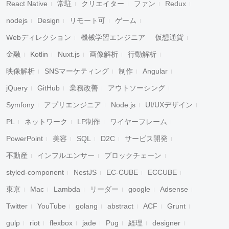
React Native
常駐
クリエイター
ファン
Redux
nodejs
Design
リモート可
ゲーム
Webディレクション
機械学習エンジニア
仮想通貨
金融
Kotlin
Nuxt.js
画像解析
行動解析
映像解析
SNSマーケティング
制作
Angular
jQuery
GitHub
業務改善
アウトソーシング
Symfony
アプリエンジニア
Node.js
UI/UXデザイン
PL
ネットワーク
LP制作
ワイヤーフレーム
PowerPoint
美容
SQL
D2C
サービス開発
不動産
インフルエンサー
ブロックチェーン
styled-component
NestJS
EC-CUBE
ECCUBE
東京
Mac
Lambda
リーダー
google
Adsense
Twitter
YouTube
golang
abstract
ACF
Grunt
gulp
riot
flexbox
jade
Pug
経理
designer