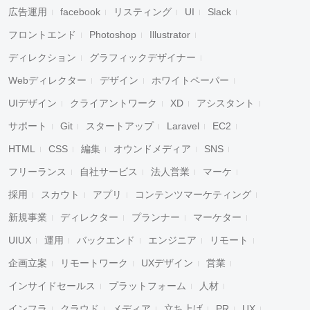
広告運用
facebook
リスティング
UI
Slack
フロントエンド
Photoshop
Illustrator
ディレクション
グラフィックデザイナー
Webディレクター
デザイン
ホワイトペーパー
UIデザイン
クライアントワーク
XD
アシスタント
サポート
Git
スタートアップ
Laravel
EC2
HTML
CSS
編集
オウンドメディア
SNS
フリーランス
自社サービス
法人営業
マーケ
採用
スカウト
アプリ
コンテンツマーケティング
新規事業
ディレクター
プランナー
マーケター
UIUX
運用
バックエンド
エンジニア
リモート
企画立案
リモートワーク
UXデザイン
営業
インサイドセールス
プラットフォーム
人材
インフラ
クラウド
メディア
立ち上げ
PR
UX