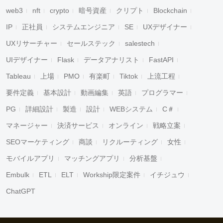
web3
nft
crypto
暗号資産
クリプト
Blockchain
IP
正社員
システムエンジニア
SE
UXデザイナー
UXリサーチャー
セールステック
salestech
UIデザイナー
Flask
データアナリスト
FastAPI
Tableau
上場
PMO
有楽町
Tiktok
上流工程
要件定義
基本設計
動画編集
英語
プログラマー
PG
詳細設計
製造
設計
WEBシステム
C＃
マネージャー
決済サービス
オンライン
戦略立案
SEOマーケティング
商談
リクルーティング
女性
モバイルアプリ
マッチングアプリ
分析基盤
Embulk
ETL
ELT
Workship限定案件
イチジュウ
ChatGPT