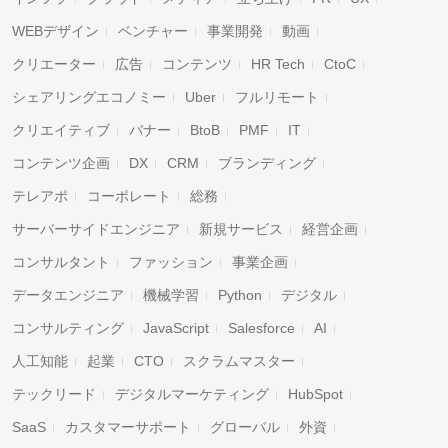
WEBデザイン
ベンチャー
事業開発
動画
クリエーター
広告
コンテンツ
HR Tech
CtoC
シェアリングエコノミー
Uber
フルリモート
クリエイティブ
バナー
BtoB
PMF
IT
コンテンツ企画
DX
CRM
ブランディング
テレアポ
コーポレート
総務
サーバーサイドエンジニア
新規サービス
経営企画
コンサルタント
ファッション
事業企画
データエンジニア
機械学習
Python
デジタル
コンサルティング
JavaScript
Salesforce
AI
人工知能
起業
CTO
スクラムマスター
テックリード
デジタルマーケティング
HubSpot
SaaS
カスタマーサポート
グローバル
外資