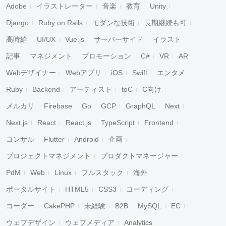
Adobe
イラストレーター
音楽
教育
Unity
Django
Ruby on Rails
モダンな技術
長期継続も可
高時給
UI/UX
Vue.js
サーバーサイド
イラスト
記事
マネジメント
プロモーション
C#
VR
AR
Webデザイナー
Webアプリ
iOS
Swift
エンタメ
Ruby
Backend
アーティスト
toC
C向け
メルカリ
Firebase
Go
GCP
GraphQL
Next
Next.js
React
React.js
TypeScript
Frontend
コンサル
Flutter
Android
企画
プロジェクトマネジメント
プロダクトマネージャー
PdM
Web
Linux
フルスタック
海外
ポータルサイト
HTML5
CSS3
コーディング
コーダー
CakePHP
未経験
B2B
MySQL
EC
ウェブデザイン
ウェブメディア
Analytics