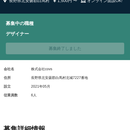
長野県北安曇郡白馬村
1,500円 〜
オンライン面談OK!
募集中の職種
デザイナー
募集終了しました
会社名
株式会社covs
住所
長野県北安曇郡白馬村北城7227番地
設立
2021年05月
従業員数
6人
募集詳細情報