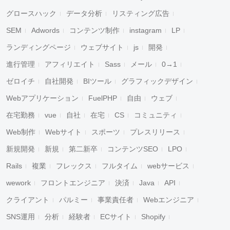
グロースハック
データ分析
リスティング広告
SEM
Adwords
コンテンツ制作
instagram
LP
ランディングページ
ウェブサイト
js
開発
進行管理
アフィリエイト
Sass
メール
0→1
ゼロイチ
自社開発
BIツール
グラフィックデザイン
Webアプリケーション
FuelPHP
自由
ウェブ
在宅勤務
vue
自社
在宅
CS
コミュニティ
Web制作
Webサイト
スポーツ
プレスリリース
新規開発
新規
第二新卒
コンテンツSEO
LPO
Rails
複業
フレックス
フルタイム
webサービス
wework
フロントエンジニア
決済
Java
API
クライアント
パルミー
事業責任者
Webエンジニア
SNS運用
分析
経験者
ECサイト
Shopify