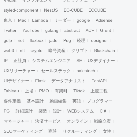
不動産
インフルエンサー
ブロックチェーン
styled-component
NestJS
EC-CUBE
ECCUBE
東京
Mac
Lambda
リーダー
google
Adsense
Twitter
YouTube
golang
abstract
ACF
Grunt
gulp
riot
flexbox
jade
Pug
経理
designer
web3
nft
crypto
暗号資産
クリプト
Blockchain
IP
正社員
システムエンジニア
SE
UXデザイナー
UXリサーチャー
セールステック
salestech
UIデザイナー
Flask
データアナリスト
FastAPI
Tableau
上場
PMO
有楽町
Tiktok
上流工程
要件定義
基本設計
動画編集
英語
プログラマー
PG
詳細設計
製造
設計
WEBシステム
C＃
マネージャー
決済サービス
オンライン
戦略立案
SEOマーケティング
商談
リクルーティング
女性