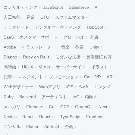
コンサルティング
JavaScript
Salesforce
AI
人工知能
起業
CTO
スクラムマスター
テックリード
デジタルマーケティング
HubSpot
SaaS
カスタマーサポート
グローバル
外資
Adobe
イラストレーター
音楽
教育
Unity
Django
Ruby on Rails
モダンな技術
長期継続も可
高時給
UI/UX
Vue.js
サーバーサイド
イラスト
記事
マネジメント
プロモーション
C#
VR
AR
Webデザイナー
Webアプリ
iOS
Swift
エンタメ
Ruby
Backend
アーティスト
toC
C向け
メルカリ
Firebase
Go
GCP
GraphQL
Next
Next.js
React
React.js
TypeScript
Frontend
コンサル
Flutter
Android
企画