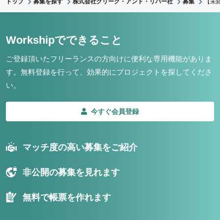
トップ
募集を探す
株式会社クリーク・アンド・リバー社
募集
【未
Workshipでできること
ご登録頂いたフリーランスの方向けに便利な専用機能がありま
す。
無料登録を行って、効果的にプロジェクトを探してくださ
い。
今すぐ会員登録
マッチ度の高い募集をご紹介
非公開の募集を見れます
無料で帳票を作れます