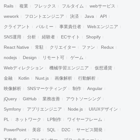
Rails
複業
フレックス
フルタイム
webサービス
wework
フロントエンジニア
決済
Java
API
クライアント
パルミー
事業責任者
Webエンジニア
SNS運用
分析
経験者
ECサイト
Shopify
React Native
常駐
クリエイター
ファン
Redux
nodejs
Design
リモート可
ゲーム
Webディレクション
機械学習エンジニア
仮想通貨
金融
Kotlin
Nuxt.js
画像解析
行動解析
映像解析
SNSマーケティング
制作
Angular
jQuery
GitHub
業務改善
アウトソーシング
Symfony
アプリエンジニア
Node.js
UI/UXデザイン
PL
ネットワーク
LP制作
ワイヤーフレーム
PowerPoint
美容
SQL
D2C
サービス開発