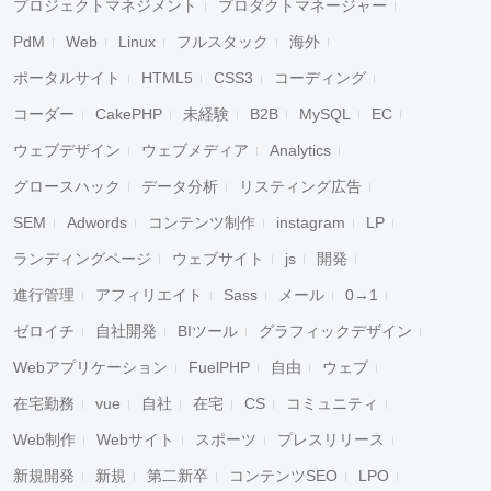
プロジェクトマネジメント
プロダクトマネージャー
PdM
Web
Linux
フルスタック
海外
ポータルサイト
HTML5
CSS3
コーディング
コーダー
CakePHP
未経験
B2B
MySQL
EC
ウェブデザイン
ウェブメディア
Analytics
グロースハック
データ分析
リスティング広告
SEM
Adwords
コンテンツ制作
instagram
LP
ランディングページ
ウェブサイト
js
開発
進行管理
アフィリエイト
Sass
メール
0→1
ゼロイチ
自社開発
BIツール
グラフィックデザイン
Webアプリケーション
FuelPHP
自由
ウェブ
在宅勤務
vue
自社
在宅
CS
コミュニティ
Web制作
Webサイト
スポーツ
プレスリリース
新規開発
新規
第二新卒
コンテンツSEO
LPO