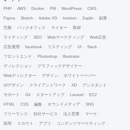
キーワード
PHP
AWS
Docker
PM
WordPress
CMS
Figma
Sketch
Adobe XD
Invision
Zeplin
副業
労務
バックオフィス
ライター
取材
ライティング
SEO
Webマーケティング
Web広告
広告運用
facebook
リスティング
UI
Slack
フロントエンド
Photoshop
Illustrator
ディレクション
グラフィックデザイナー
Webディレクター
デザイン
ホワイトペーパー
UIデザイン
クライアントワーク
XD
アシスタント
サポート
Git
スタートアップ
Laravel
EC2
HTML
CSS
編集
オウンドメディア
SNS
フリーランス
自社サービス
法人営業
マーケ
採用
スカウト
アプリ
コンテンツマーケティング