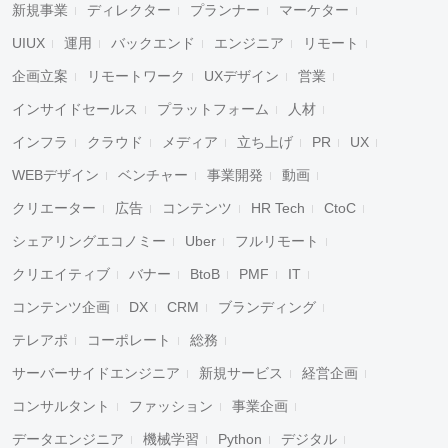
新規事業
ディレクター
プランナー
マーケター
UIUX
運用
バックエンド
エンジニア
リモート
企画立案
リモートワーク
UXデザイン
営業
インサイドセールス
プラットフォーム
人材
インフラ
クラウド
メディア
立ち上げ
PR
UX
WEBデザイン
ベンチャー
事業開発
動画
クリエーター
広告
コンテンツ
HR Tech
CtoC
シェアリングエコノミー
Uber
フルリモート
クリエイティブ
バナー
BtoB
PMF
IT
コンテンツ企画
DX
CRM
ブランディング
テレアポ
コーポレート
総務
サーバーサイドエンジニア
新規サービス
経営企画
コンサルタント
ファッション
事業企画
データエンジニア
機械学習
Python
デジタル