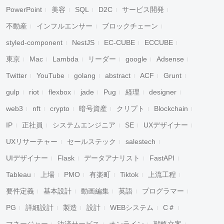
PowerPoint
美容
SQL
D2C
サービス開発
不動産
インフルエンサー
ブロックチェーン
styled-component
NestJS
EC-CUBE
ECCUBE
東京
Mac
Lambda
リーダー
google
Adsense
Twitter
YouTube
golang
abstract
ACF
Grunt
gulp
riot
flexbox
jade
Pug
経理
designer
web3
nft
crypto
暗号資産
クリプト
Blockchain
IP
正社員
システムエンジニア
SE
UXデザイナー
UXリサーチャー
セールステック
salestech
UIデザイナー
Flask
データアナリスト
FastAPI
Tableau
上場
PMO
有楽町
Tiktok
上流工程
要件定義
基本設計
動画編集
英語
プログラマー
PG
詳細設計
製造
設計
WEBシステム
C＃