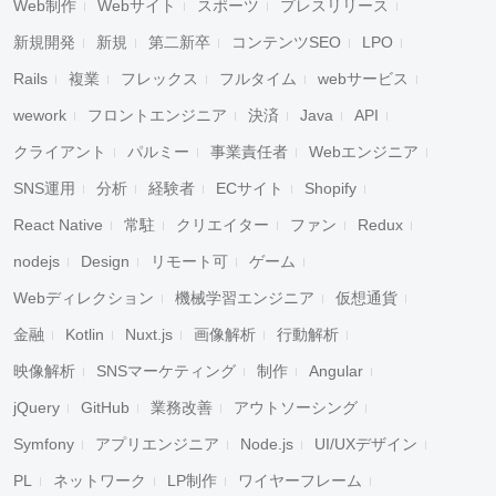
Web制作
Webサイト
スポーツ
プレスリリース
新規開発
新規
第二新卒
コンテンツSEO
LPO
Rails
複業
フレックス
フルタイム
webサービス
wework
フロントエンジニア
決済
Java
API
クライアント
パルミー
事業責任者
Webエンジニア
SNS運用
分析
経験者
ECサイト
Shopify
React Native
常駐
クリエイター
ファン
Redux
nodejs
Design
リモート可
ゲーム
Webディレクション
機械学習エンジニア
仮想通貨
金融
Kotlin
Nuxt.js
画像解析
行動解析
映像解析
SNSマーケティング
制作
Angular
jQuery
GitHub
業務改善
アウトソーシング
Symfony
アプリエンジニア
Node.js
UI/UXデザイン
PL
ネットワーク
LP制作
ワイヤーフレーム