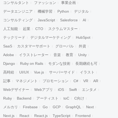
コンサルタント
ファッション
事業企画
データエンジニア
機械学習
Python
デジタル
コンサルティング
JavaScript
Salesforce
AI
人工知能
起業
CTO
スクラムマスター
テックリード
デジタルマーケティング
HubSpot
SaaS
カスタマーサポート
グローバル
外資
Adobe
イラストレーター
音楽
教育
Unity
Django
Ruby on Rails
モダンな技術
長期継続も可
高時給
UI/UX
Vue.js
サーバーサイド
イラスト
記事
マネジメント
プロモーション
C#
VR
AR
Webデザイナー
Webアプリ
iOS
Swift
エンタメ
Ruby
Backend
アーティスト
toC
C向け
メルカリ
Firebase
Go
GCP
GraphQL
Next
Next.js
React
React.js
TypeScript
Frontend