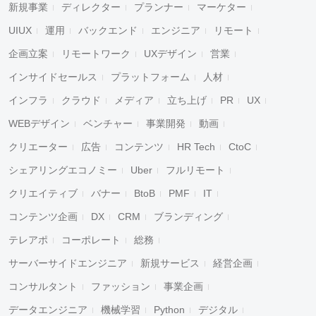
新規事業
ディレクター
プランナー
マーケター
UIUX
運用
バックエンド
エンジニア
リモート
企画立案
リモートワーク
UXデザイン
営業
インサイドセールス
プラットフォーム
人材
インフラ
クラウド
メディア
立ち上げ
PR
UX
WEBデザイン
ベンチャー
事業開発
動画
クリエーター
広告
コンテンツ
HR Tech
CtoC
シェアリングエコノミー
Uber
フルリモート
クリエイティブ
バナー
BtoB
PMF
IT
コンテンツ企画
DX
CRM
ブランディング
テレアポ
コーポレート
総務
サーバーサイドエンジニア
新規サービス
経営企画
コンサルタント
ファッション
事業企画
データエンジニア
機械学習
Python
デジタル