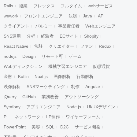
Rails
複業
フレックス
フルタイム
webサービス
wework
フロントエンジニア
決済
Java
API
クライアント
パルミー
事業責任者
Webエンジニア
SNS運用
分析
経験者
ECサイト
Shopify
React Native
常駐
クリエイター
ファン
Redux
nodejs
Design
リモート可
ゲーム
Webディレクション
機械学習エンジニア
仮想通貨
金融
Kotlin
Nuxt.js
画像解析
行動解析
映像解析
SNSマーケティング
制作
Angular
jQuery
GitHub
業務改善
アウトソーシング
Symfony
アプリエンジニア
Node.js
UI/UXデザイン
PL
ネットワーク
LP制作
ワイヤーフレーム
PowerPoint
美容
SQL
D2C
サービス開発