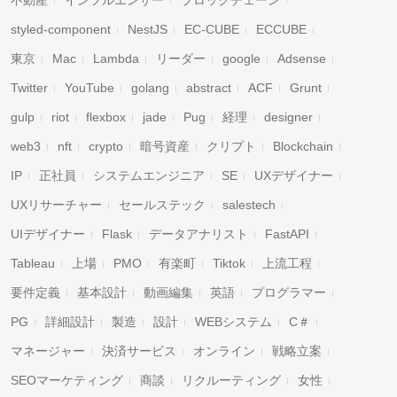
不動産
インフルエンサー
ブロックチェーン
styled-component
NestJS
EC-CUBE
ECCUBE
東京
Mac
Lambda
リーダー
google
Adsense
Twitter
YouTube
golang
abstract
ACF
Grunt
gulp
riot
flexbox
jade
Pug
経理
designer
web3
nft
crypto
暗号資産
クリプト
Blockchain
IP
正社員
システムエンジニア
SE
UXデザイナー
UXリサーチャー
セールステック
salestech
UIデザイナー
Flask
データアナリスト
FastAPI
Tableau
上場
PMO
有楽町
Tiktok
上流工程
要件定義
基本設計
動画編集
英語
プログラマー
PG
詳細設計
製造
設計
WEBシステム
C＃
マネージャー
決済サービス
オンライン
戦略立案
SEOマーケティング
商談
リクルーティング
女性