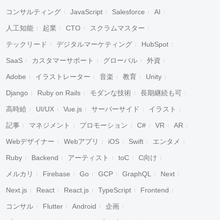
コンサルティング
JavaScript
Salesforce
AI
人工知能
起業
CTO
スクラムマスター
テックリード
デジタルマーケティング
HubSpot
SaaS
カスタマーサポート
グローバル
外資
Adobe
イラストレーター
音楽
教育
Unity
Django
Ruby on Rails
モダンな技術
長期継続も可
高時給
UI/UX
Vue.js
サーバーサイド
イラスト
記事
マネジメント
プロモーション
C#
VR
AR
Webデザイナー
Webアプリ
iOS
Swift
エンタメ
Ruby
Backend
アーティスト
toC
C向け
メルカリ
Firebase
Go
GCP
GraphQL
Next
Next.js
React
React.js
TypeScript
Frontend
コンサル
Flutter
Android
企画