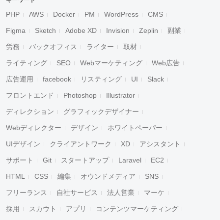
キーワード
PHP
AWS
Docker
PM
WordPress
CMS
Figma
Sketch
Adobe XD
Invision
Zeplin
副業
労務
バックオフィス
ライター
取材
ライティング
SEO
Webマーケティング
Web広告
広告運用
facebook
リスティング
UI
Slack
フロントエンド
Photoshop
Illustrator
ディレクション
グラフィックデザイナー
Webディレクター
デザイン
ホワイトペーパー
UIデザイン
クライアントワーク
XD
アシスタント
サポート
Git
スタートアップ
Laravel
EC2
HTML
CSS
編集
オウンドメディア
SNS
フリーランス
自社サービス
法人営業
マーケ
採用
スカウト
アプリ
コンテンツマーケティング