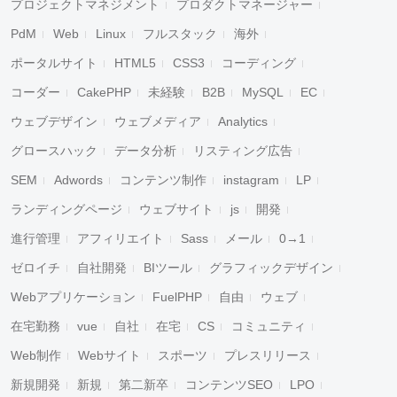
プロジェクトマネジメント
プロダクトマネージャー
PdM
Web
Linux
フルスタック
海外
ポータルサイト
HTML5
CSS3
コーディング
コーダー
CakePHP
未経験
B2B
MySQL
EC
ウェブデザイン
ウェブメディア
Analytics
グロースハック
データ分析
リスティング広告
SEM
Adwords
コンテンツ制作
instagram
LP
ランディングページ
ウェブサイト
js
開発
進行管理
アフィリエイト
Sass
メール
0→1
ゼロイチ
自社開発
BIツール
グラフィックデザイン
Webアプリケーション
FuelPHP
自由
ウェブ
在宅勤務
vue
自社
在宅
CS
コミュニティ
Web制作
Webサイト
スポーツ
プレスリリース
新規開発
新規
第二新卒
コンテンツSEO
LPO