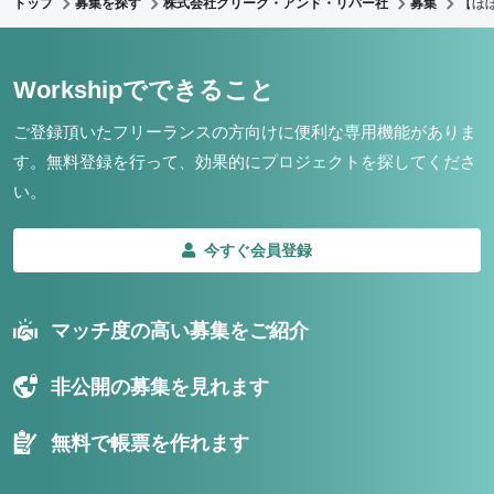
トップ
募集を探す
株式会社クリーク・アンド・リバー社
募集
【ほ
Workshipでできること
ご登録頂いたフリーランスの方向けに便利な専用機能がありま
す。
無料登録を行って、効果的にプロジェクトを探してくださ
い。
今すぐ会員登録
マッチ度の高い募集をご紹介
非公開の募集を見れます
無料で帳票を作れます