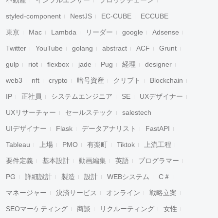
不動産
インフルエンサー
ブロックチェーン
styled-component
NestJS
EC-CUBE
ECCUBE
東京
Mac
Lambda
リーダー
google
Adsense
Twitter
YouTube
golang
abstract
ACF
Grunt
gulp
riot
flexbox
jade
Pug
経理
designer
web3
nft
crypto
暗号資産
クリプト
Blockchain
IP
正社員
システムエンジニア
SE
UXデザイナー
UXリサーチャー
セールステック
salestech
UIデザイナー
Flask
データアナリスト
FastAPI
Tableau
上場
PMO
有楽町
Tiktok
上流工程
要件定義
基本設計
動画編集
英語
プログラマー
PG
詳細設計
製造
設計
WEBシステム
C＃
マネージャー
決済サービス
オンライン
戦略立案
SEOマーケティング
商談
リクルーティング
女性