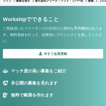
トップ
募集を探す
株式会社クリーク・アンド・リバー社
募集
【音
Workshipでできること
ご登録頂いたフリーランスの方向けに便利な専用機能がありま
す。
無料登録を行って、効果的にプロジェクトを探してくださ
い。
今すぐ会員登録
マッチ度の高い募集をご紹介
非公開の募集を見れます
無料で帳票を作れます