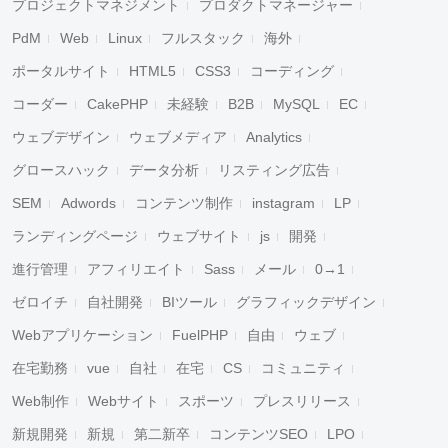
プロジェクトマネジメント
プロダクトマネージャー
PdM
Web
Linux
フルスタック
海外
ポータルサイト
HTML5
CSS3
コーディング
コーダー
CakePHP
未経験
B2B
MySQL
EC
ウェブデザイン
ウェブメディア
Analytics
グロースハック
データ分析
リスティング広告
SEM
Adwords
コンテンツ制作
instagram
LP
ランディングページ
ウェブサイト
js
開発
進行管理
アフィリエイト
Sass
メール
0→1
ゼロイチ
自社開発
BIツール
グラフィックデザイン
Webアプリケーション
FuelPHP
自由
ウェブ
在宅勤務
vue
自社
在宅
CS
コミュニティ
Web制作
Webサイト
スポーツ
プレスリリース
新規開発
新規
第二新卒
コンテンツSEO
LPO