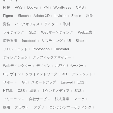
キーワード
PHP
AWS
Docker
PM
WordPress
CMS
Figma
Sketch
Adobe XD
Invision
Zeplin
副業
労務
バックオフィス
ライター
取材
ライティング
SEO
Webマーケティング
Web広告
広告運用
facebook
リスティング
UI
Slack
フロントエンド
Photoshop
Illustrator
ディレクション
グラフィックデザイナー
Webディレクター
デザイン
ホワイトペーパー
UIデザイン
クライアントワーク
XD
アシスタント
サポート
Git
スタートアップ
Laravel
EC2
HTML
CSS
編集
オウンドメディア
SNS
フリーランス
自社サービス
法人営業
マーケ
採用
スカウト
アプリ
コンテンツマーケティング