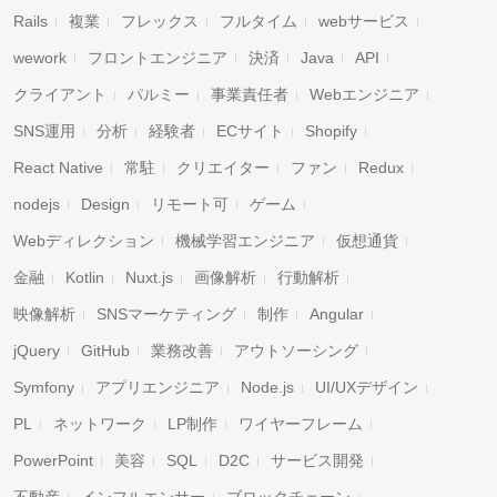
Rails
複業
フレックス
フルタイム
webサービス
wework
フロントエンジニア
決済
Java
API
クライアント
パルミー
事業責任者
Webエンジニア
SNS運用
分析
経験者
ECサイト
Shopify
React Native
常駐
クリエイター
ファン
Redux
nodejs
Design
リモート可
ゲーム
Webディレクション
機械学習エンジニア
仮想通貨
金融
Kotlin
Nuxt.js
画像解析
行動解析
映像解析
SNSマーケティング
制作
Angular
jQuery
GitHub
業務改善
アウトソーシング
Symfony
アプリエンジニア
Node.js
UI/UXデザイン
PL
ネットワーク
LP制作
ワイヤーフレーム
PowerPoint
美容
SQL
D2C
サービス開発