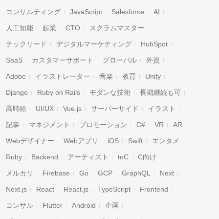
コンサルティング
JavaScript
Salesforce
AI
人工知能
起業
CTO
スクラムマスター
テックリード
デジタルマーケティング
HubSpot
SaaS
カスタマーサポート
グローバル
外資
Adobe
イラストレーター
音楽
教育
Unity
Django
Ruby on Rails
モダンな技術
長期継続も可
高時給
UI/UX
Vue.js
サーバーサイド
イラスト
記事
マネジメント
プロモーション
C#
VR
AR
Webデザイナー
Webアプリ
iOS
Swift
エンタメ
Ruby
Backend
アーティスト
toC
C向け
メルカリ
Firebase
Go
GCP
GraphQL
Next
Next.js
React
React.js
TypeScript
Frontend
コンサル
Flutter
Android
企画