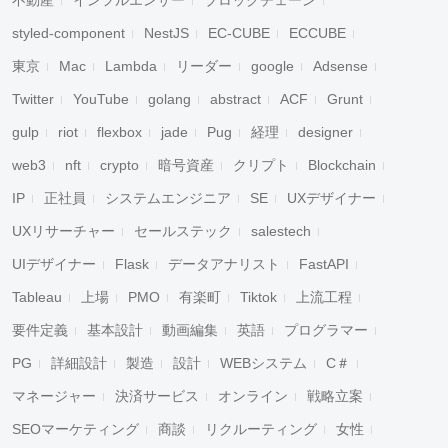
不動産
インフルエンサー
ブロックチェーン
styled-component
NestJS
EC-CUBE
ECCUBE
東京
Mac
Lambda
リーダー
google
Adsense
Twitter
YouTube
golang
abstract
ACF
Grunt
gulp
riot
flexbox
jade
Pug
経理
designer
web3
nft
crypto
暗号資産
クリプト
Blockchain
IP
正社員
システムエンジニア
SE
UXデザイナー
UXリサーチャー
セールステック
salestech
UIデザイナー
Flask
データアナリスト
FastAPI
Tableau
上場
PMO
有楽町
Tiktok
上流工程
要件定義
基本設計
動画編集
英語
プログラマー
PG
詳細設計
製造
設計
WEBシステム
C＃
マネージャー
決済サービス
オンライン
戦略立案
SEOマーケティング
商談
リクルーティング
女性