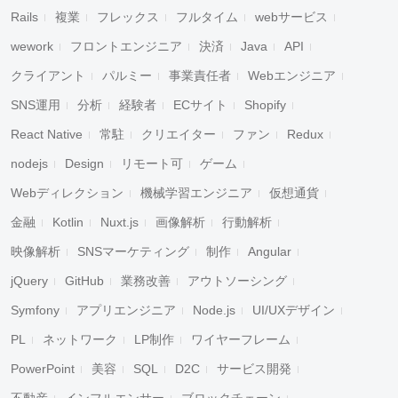
Rails
複業
フレックス
フルタイム
webサービス
wework
フロントエンジニア
決済
Java
API
クライアント
パルミー
事業責任者
Webエンジニア
SNS運用
分析
経験者
ECサイト
Shopify
React Native
常駐
クリエイター
ファン
Redux
nodejs
Design
リモート可
ゲーム
Webディレクション
機械学習エンジニア
仮想通貨
金融
Kotlin
Nuxt.js
画像解析
行動解析
映像解析
SNSマーケティング
制作
Angular
jQuery
GitHub
業務改善
アウトソーシング
Symfony
アプリエンジニア
Node.js
UI/UXデザイン
PL
ネットワーク
LP制作
ワイヤーフレーム
PowerPoint
美容
SQL
D2C
サービス開発