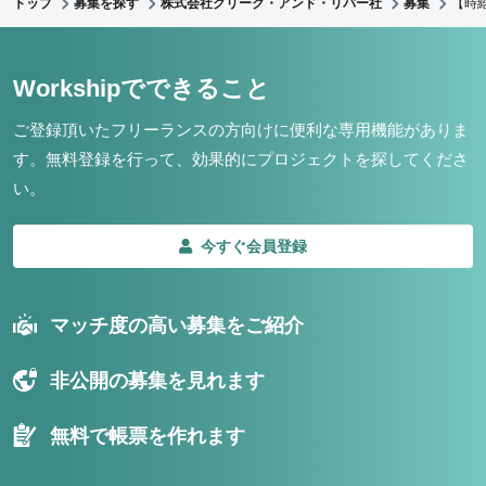
トップ
募集を探す
株式会社クリーク・アンド・リバー社
募集
【時
Workshipでできること
ご登録頂いたフリーランスの方向けに便利な専用機能がありま
す。
無料登録を行って、効果的にプロジェクトを探してくださ
い。
今すぐ会員登録
マッチ度の高い募集をご紹介
非公開の募集を見れます
無料で帳票を作れます