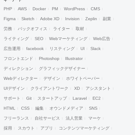
キーワード
PHP
AWS
Docker
PM
WordPress
CMS
Figma
Sketch
Adobe XD
Invision
Zeplin
副業
労務
バックオフィス
ライター
取材
ライティング
SEO
Webマーケティング
Web広告
広告運用
facebook
リスティング
UI
Slack
フロントエンド
Photoshop
Illustrator
ディレクション
グラフィックデザイナー
Webディレクター
デザイン
ホワイトペーパー
UIデザイン
クライアントワーク
XD
アシスタント
サポート
Git
スタートアップ
Laravel
EC2
HTML
CSS
編集
オウンドメディア
SNS
フリーランス
自社サービス
法人営業
マーケ
採用
スカウト
アプリ
コンテンツマーケティング