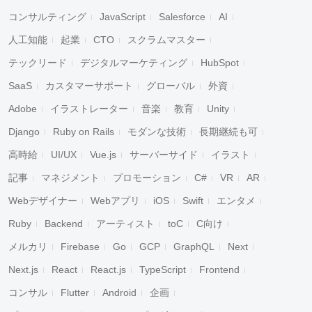
コンサルティング
JavaScript
Salesforce
AI
人工知能
起業
CTO
スクラムマスター
テックリード
デジタルマーケティング
HubSpot
SaaS
カスタマーサポート
グローバル
外資
Adobe
イラストレーター
音楽
教育
Unity
Django
Ruby on Rails
モダンな技術
長期継続も可
高時給
UI/UX
Vue.js
サーバーサイド
イラスト
記事
マネジメント
プロモーション
C#
VR
AR
Webデザイナー
Webアプリ
iOS
Swift
エンタメ
Ruby
Backend
アーティスト
toC
C向け
メルカリ
Firebase
Go
GCP
GraphQL
Next
Next.js
React
React.js
TypeScript
Frontend
コンサル
Flutter
Android
企画