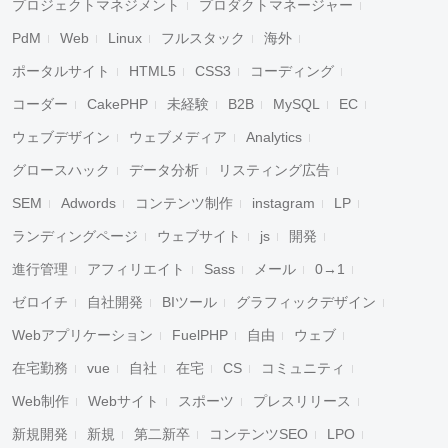
プロジェクトマネジメント
プロダクトマネージャー
PdM
Web
Linux
フルスタック
海外
ポータルサイト
HTML5
CSS3
コーディング
コーダー
CakePHP
未経験
B2B
MySQL
EC
ウェブデザイン
ウェブメディア
Analytics
グロースハック
データ分析
リスティング広告
SEM
Adwords
コンテンツ制作
instagram
LP
ランディングページ
ウェブサイト
js
開発
進行管理
アフィリエイト
Sass
メール
0→1
ゼロイチ
自社開発
BIツール
グラフィックデザイン
Webアプリケーション
FuelPHP
自由
ウェブ
在宅勤務
vue
自社
在宅
CS
コミュニティ
Web制作
Webサイト
スポーツ
プレスリリース
新規開発
新規
第二新卒
コンテンツSEO
LPO