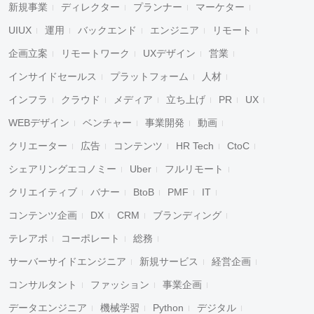
新規事業
ディレクター
プランナー
マーケター
UIUX
運用
バックエンド
エンジニア
リモート
企画立案
リモートワーク
UXデザイン
営業
インサイドセールス
プラットフォーム
人材
インフラ
クラウド
メディア
立ち上げ
PR
UX
WEBデザイン
ベンチャー
事業開発
動画
クリエーター
広告
コンテンツ
HR Tech
CtoC
シェアリングエコノミー
Uber
フルリモート
クリエイティブ
バナー
BtoB
PMF
IT
コンテンツ企画
DX
CRM
ブランディング
テレアポ
コーポレート
総務
サーバーサイドエンジニア
新規サービス
経営企画
コンサルタント
ファッション
事業企画
データエンジニア
機械学習
Python
デジタル