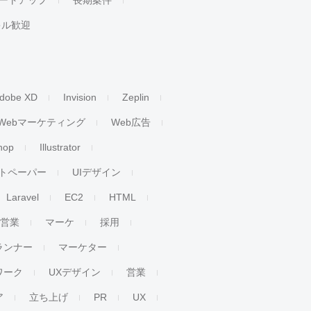
ートアップ
長期案件
キル歓迎
dobe XD
Invision
Zeplin
Webマーケティング
Web広告
hop
Illustrator
トペーパー
UIデザイン
Laravel
EC2
HTML
人営業
マーケ
採用
ランナー
マーケター
ワーク
UXデザイン
営業
ア
立ち上げ
PR
UX