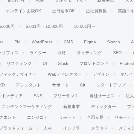
前払い可
急募
フルリモートOK
新規事業
スタ
オンライン面談OK
土日週末OK
正社員募集
英語ス
 5,000円
5,001円 ~ 10,000円
10,001円 ~
er
PM
WordPress
CMS
Figma
Sketch
A
クオフィス
ライター
取材
ライティング
SEO
リスティング
UI
Slack
フロントエンド
Photos
フィックデザイナー
Webディレクター
デザイン
ホワイ
XD
アシスタント
サポート
Git
スタートアップ
ンドメディア
SNS
フリーランス
自社サービス
法
コンテンツマーケティング
新規事業
ディレクター
プ
クエンド
エンジニア
リモート
企画立案
リモート
プラットフォーム
人材
インフラ
クラウド
メディ