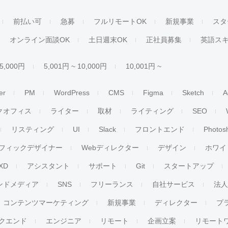
前払い可
急募
フルリモートOK
新規事業
スタ
オンライン面談OK
土日週末OK
正社員募集
英語ス
 5,000円
5,001円 ~ 10,000円
10,001円 ~
er
PM
WordPress
CMS
Figma
Sketch
A
クオフィス
ライター
取材
ライティング
SEO
リスティング
UI
Slack
フロントエンド
Photos
フィックデザイナー
Webディレクター
デザイン
ホワイ
XD
アシスタント
サポート
Git
スタートアップ
ンドメディア
SNS
フリーランス
自社サービス
法
コンテンツマーケティング
新規事業
ディレクター
プ
クエンド
エンジニア
リモート
企画立案
リモート