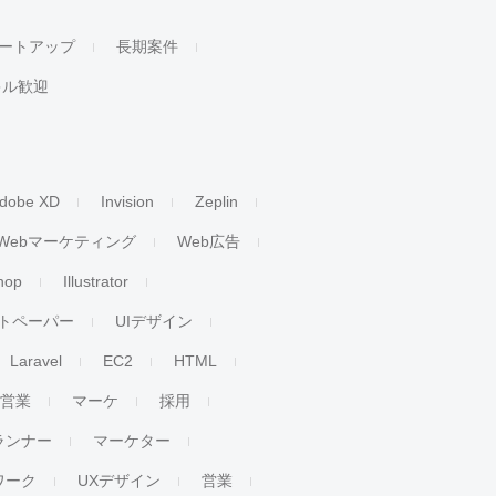
ートアップ
長期案件
キル歓迎
dobe XD
Invision
Zeplin
Webマーケティング
Web広告
hop
Illustrator
トペーパー
UIデザイン
Laravel
EC2
HTML
人営業
マーケ
採用
ランナー
マーケター
ワーク
UXデザイン
営業