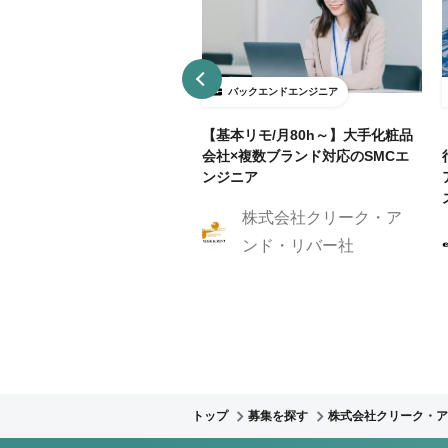
ックエンドエンジニア
バックエンドエンジニア
接契約】データ分析基盤向け
【基本リモ/月80h～】大手化粧品
API開発（Python / FastAP
会社×複数ブランド対応のSMCエ
ンジニア
株式会社クリーク・ア
株式会社Caluck
ンド・リバー社
トップ
募集を探す
株式会社クリーク・ア