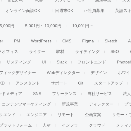
前払い可
急募
フルリモートOK
新規事業
スタ
オンライン面談OK
土日週末OK
正社員募集
英語ス
 5,000円
5,001円 ~ 10,000円
10,001円 ~
er
PM
WordPress
CMS
Figma
Sketch
A
クオフィス
ライター
取材
ライティング
SEO
リスティング
UI
Slack
フロントエンド
Photos
フィックデザイナー
Webディレクター
デザイン
ホワイ
XD
アシスタント
サポート
Git
スタートアップ
ンドメディア
SNS
フリーランス
自社サービス
法
コンテンツマーケティング
新規事業
ディレクター
プ
クエンド
エンジニア
リモート
企画立案
リモート
プラットフォーム
人材
インフラ
クラウド
メディ