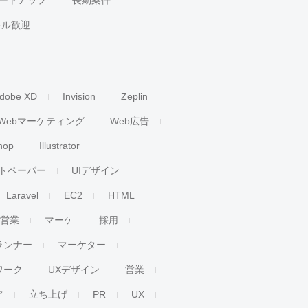
ートアップ
長期案件
キル歓迎
dobe XD
Invision
Zeplin
Webマーケティング
Web広告
hop
Illustrator
トペーパー
UIデザイン
Laravel
EC2
HTML
人営業
マーケ
採用
ランナー
マーケター
ワーク
UXデザイン
営業
ア
立ち上げ
PR
UX