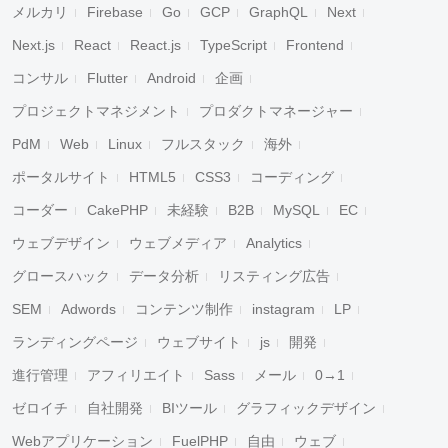
メルカリ
Firebase
Go
GCP
GraphQL
Next
Next.js
React
React.js
TypeScript
Frontend
コンサル
Flutter
Android
企画
プロジェクトマネジメント
プロダクトマネージャー
PdM
Web
Linux
フルスタック
海外
ポータルサイト
HTML5
CSS3
コーディング
コーダー
CakePHP
未経験
B2B
MySQL
EC
ウェブデザイン
ウェブメディア
Analytics
グロースハック
データ分析
リスティング広告
SEM
Adwords
コンテンツ制作
instagram
LP
ランディングページ
ウェブサイト
js
開発
進行管理
アフィリエイト
Sass
メール
0→1
ゼロイチ
自社開発
BIツール
グラフィックデザイン
Webアプリケーション
FuelPHP
自由
ウェブ