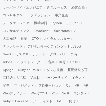
サーバーサイドエンジニア
新規サービス
経営企画
コンサルタント
ファッション
事業企画
データエンジニア
機械学習
Python
デジタル
コンサルティング
JavaScript
Salesforce
AI
人工知能
起業
CTO
スクラムマスター
テックリード
デジタルマーケティング
HubSpot
SaaS
カスタマーサポート
グローバル
外資
Adobe
イラストレーター
音楽
教育
Unity
Django
Ruby on Rails
モダンな技術
長期継続も可
高時給
UI/UX
Vue.js
サーバーサイド
イラスト
記事
マネジメント
プロモーション
C#
VR
AR
Webデザイナー
Webアプリ
iOS
Swift
エンタメ
Ruby
Backend
アーティスト
toC
C向け