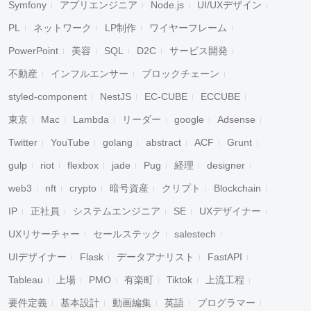
Symfony
アプリエンジニア
Node.js
UI/UXデザイン
PL
ネットワーク
LP制作
ワイヤーフレーム
PowerPoint
美容
SQL
D2C
サービス開発
不動産
インフルエンサー
ブロックチェーン
styled-component
NestJS
EC-CUBE
ECCUBE
東京
Mac
Lambda
リーダー
google
Adsense
Twitter
YouTube
golang
abstract
ACF
Grunt
gulp
riot
flexbox
jade
Pug
経理
designer
web3
nft
crypto
暗号資産
クリプト
Blockchain
IP
正社員
システムエンジニア
SE
UXデザイナー
UXリサーチャー
セールステック
salestech
UIデザイナー
Flask
データアナリスト
FastAPI
Tableau
上場
PMO
有楽町
Tiktok
上流工程
要件定義
基本設計
動画編集
英語
プログラマー