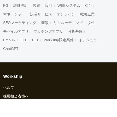
PG
詳細設計
製造
設計
WEBシステム
C＃
マネージャー
決済サービス
オンライン
戦略立案
SEOマーケティング
商談
リクルーティング
女性
モバイルアプリ
マッチングアプリ
分析基盤
Embulk
ETL
ELT
Workship限定案件
イチジュウ
ChatGPT
Workship
ヘルプ
採用担当者様へ
資料ダウンロード