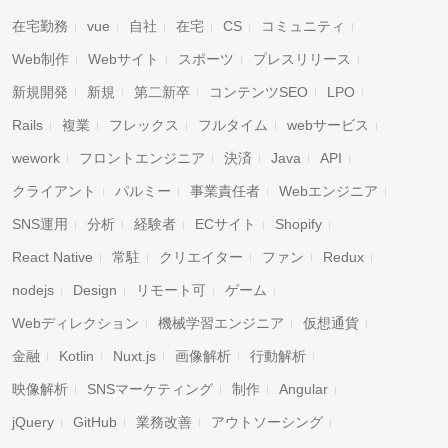
在宅勤務
vue
自社
在宅
CS
コミュニティ
Web制作
Webサイト
スポーツ
プレスリリース
新規開発
新規
第二新卒
コンテンツSEO
LPO
Rails
複業
フレックス
フルタイム
webサービス
wework
フロントエンジニア
決済
Java
API
クライアント
パルミー
事業責任者
Webエンジニア
SNS運用
分析
経験者
ECサイト
Shopify
React Native
常駐
クリエイター
ファン
Redux
nodejs
Design
リモート可
ゲーム
Webディレクション
機械学習エンジニア
仮想通貨
金融
Kotlin
Nuxt.js
画像解析
行動解析
映像解析
SNSマーケティング
制作
Angular
jQuery
GitHub
業務改善
アウトソーシング