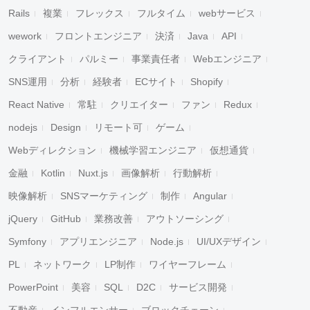
Rails
複業
フレックス
フルタイム
webサービス
wework
フロントエンジニア
決済
Java
API
クライアント
パルミー
事業責任者
Webエンジニア
SNS運用
分析
経験者
ECサイト
Shopify
React Native
常駐
クリエイター
ファン
Redux
nodejs
Design
リモート可
ゲーム
Webディレクション
機械学習エンジニア
仮想通貨
金融
Kotlin
Nuxt.js
画像解析
行動解析
映像解析
SNSマーケティング
制作
Angular
jQuery
GitHub
業務改善
アウトソーシング
Symfony
アプリエンジニア
Node.js
UI/UXデザイン
PL
ネットワーク
LP制作
ワイヤーフレーム
PowerPoint
美容
SQL
D2C
サービス開発