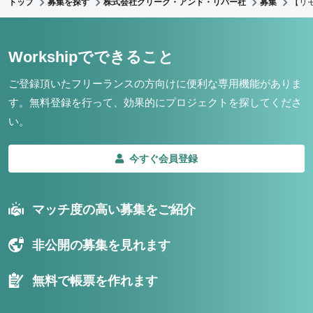
トップ
募集を探す
株式会社クリーク・アンド・リバー社
募集
【リモ
Workshipでできること
ご登録頂いたフリーランスの方向けに便利な専用機能がありま
す。
無料登録を行って、効果的にプロジェクトを探してくださ
い。
今すぐ会員登録
マッチ度の高い募集をご紹介
非公開の募集を見れます
無料で帳票を作れます