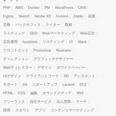
キーワード
PHP
AWS
Docker
PM
WordPress
CMS
Figma
Sketch
Adobe XD
Invision
Zeplin
副業
労務
バックオフィス
ライター
取材
ライティング
SEO
Webマーケティング
Web広告
広告運用
facebook
リスティング
UI
Slack
フロントエンド
Photoshop
Illustrator
ディレクション
グラフィックデザイナー
Webディレクター
デザイン
ホワイトペーパー
UIデザイン
クライアントワーク
XD
アシスタント
サポート
Git
スタートアップ
Laravel
EC2
HTML
CSS
編集
オウンドメディア
SNS
フリーランス
自社サービス
法人営業
マーケ
採用
スカウト
アプリ
コンテンツマーケティング