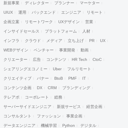
新規事業
ディレクター
プランナー
マーケター
UIUX
運用
バックエンド
エンジニア
リモート
企画立案
リモートワーク
UXデザイン
営業
インサイドセールス
プラットフォーム
人材
インフラ
クラウド
メディア
立ち上げ
PR
UX
WEBデザイン
ベンチャー
事業開発
動画
クリエーター
広告
コンテンツ
HR Tech
CtoC
シェアリングエコノミー
Uber
フルリモート
クリエイティブ
バナー
BtoB
PMF
IT
コンテンツ企画
DX
CRM
ブランディング
テレアポ
コーポレート
総務
サーバーサイドエンジニア
新規サービス
経営企画
コンサルタント
ファッション
事業企画
データエンジニア
機械学習
Python
デジタル