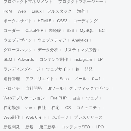
プロジェクトマネジメント
プロダクトマネージャー
PdM
Web
Linux
フルスタック
海外
ポータルサイト
HTML5
CSS3
コーディング
コーダー
CakePHP
未経験
B2B
MySQL
EC
ウェブデザイン
ウェブメディア
Analytics
グロースハック
データ分析
リスティング広告
SEM
Adwords
コンテンツ制作
instagram
LP
ランディングページ
ウェブサイト
js
開発
進行管理
アフィリエイト
Sass
メール
0→1
ゼロイチ
自社開発
BIツール
グラフィックデザイン
Webアプリケーション
FuelPHP
自由
ウェブ
在宅勤務
vue
自社
在宅
CS
コミュニティ
Web制作
Webサイト
スポーツ
プレスリリース
新規開発
新規
第二新卒
コンテンツSEO
LPO