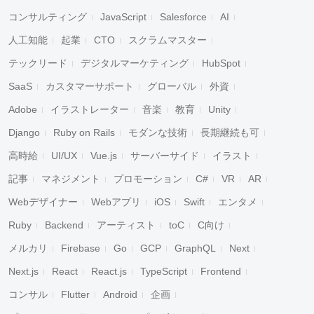
コンサルティング
JavaScript
Salesforce
AI
人工知能
起業
CTO
スクラムマスター
テックリード
デジタルマーケティング
HubSpot
SaaS
カスタマーサポート
グローバル
外資
Adobe
イラストレーター
音楽
教育
Unity
Django
Ruby on Rails
モダンな技術
長期継続も可
高時給
UI/UX
Vue.js
サーバーサイド
イラスト
記事
マネジメント
プロモーション
C#
VR
AR
Webデザイナー
Webアプリ
iOS
Swift
エンタメ
Ruby
Backend
アーティスト
toC
C向け
メルカリ
Firebase
Go
GCP
GraphQL
Next
Next.js
React
React.js
TypeScript
Frontend
コンサル
Flutter
Android
企画