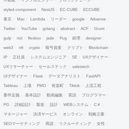
不動産
インフルエンサー
ブロックチェーン
styled-component
NestJS
EC-CUBE
ECCUBE
東京
Mac
Lambda
リーダー
google
Adsense
Twitter
YouTube
golang
abstract
ACF
Grunt
gulp
riot
flexbox
jade
Pug
経理
designer
web3
nft
crypto
暗号資産
クリプト
Blockchain
IP
正社員
システムエンジニア
SE
UXデザイナー
UXリサーチャー
セールステック
salestech
UIデザイナー
Flask
データアナリスト
FastAPI
Tableau
上場
PMO
有楽町
Tiktok
上流工程
要件定義
基本設計
動画編集
英語
プログラマー
PG
詳細設計
製造
設計
WEBシステム
C＃
マネージャー
決済サービス
オンライン
戦略立案
SEOマーケティング
商談
リクルーティング
女性