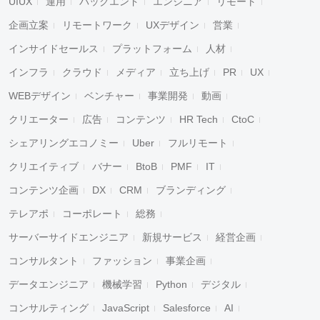
UIUX
運用
バックエンド
エンジニア
リモート
企画立案
リモートワーク
UXデザイン
営業
インサイドセールス
プラットフォーム
人材
インフラ
クラウド
メディア
立ち上げ
PR
UX
WEBデザイン
ベンチャー
事業開発
動画
クリエーター
広告
コンテンツ
HR Tech
CtoC
シェアリングエコノミー
Uber
フルリモート
クリエイティブ
バナー
BtoB
PMF
IT
コンテンツ企画
DX
CRM
ブランディング
テレアポ
コーポレート
総務
サーバーサイドエンジニア
新規サービス
経営企画
コンサルタント
ファッション
事業企画
データエンジニア
機械学習
Python
デジタル
コンサルティング
JavaScript
Salesforce
AI