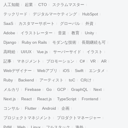
人工知能
起業
CTO
スクラムマスター
テックリード
デジタルマーケティング
HubSpot
SaaS
カスタマーサポート
グローバル
外資
Adobe
イラストレーター
音楽
教育
Unity
Django
Ruby on Rails
モダンな技術
長期継続も可
高時給
UI/UX
Vue.js
サーバーサイド
イラスト
記事
マネジメント
プロモーション
C#
VR
AR
Webデザイナー
Webアプリ
iOS
Swift
エンタメ
Ruby
Backend
アーティスト
toC
C向け
メルカリ
Firebase
Go
GCP
GraphQL
Next
Next.js
React
React.js
TypeScript
Frontend
コンサル
Flutter
Android
企画
プロジェクトマネジメント
プロダクトマネージャー
PdM
Web
Linux
フルスタック
海外