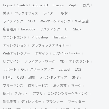
Figma
Sketch
Adobe XD
Invision
Zeplin
副業
労務
バックオフィス
ライター
取材
ライティング
SEO
Webマーケティング
Web広告
広告運用
facebook
リスティング
UI
Slack
フロントエンド
Photoshop
Illustrator
ディレクション
グラフィックデザイナー
Webディレクター
デザイン
ホワイトペーパー
UIデザイン
クライアントワーク
XD
アシスタント
サポート
Git
スタートアップ
Laravel
EC2
HTML
CSS
編集
オウンドメディア
SNS
フリーランス
自社サービス
法人営業
マーケ
採用
スカウト
アプリ
コンテンツマーケティング
新規事業
ディレクター
プランナー
マーケター