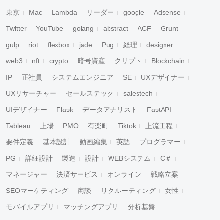
東京
Mac
Lambda
リーダー
google
Adsense
Twitter
YouTube
golang
abstract
ACF
Grunt
gulp
riot
flexbox
jade
Pug
経理
designer
web3
nft
crypto
暗号資産
クリプト
Blockchain
IP
正社員
システムエンジニア
SE
UXデザイナー
UXリサーチャー
セールステック
salestech
UIデザイナー
Flask
データアナリスト
FastAPI
Tableau
上場
PMO
有楽町
Tiktok
上流工程
要件定義
基本設計
動画編集
英語
プログラマー
PG
詳細設計
製造
設計
WEBシステム
C＃
マネージャー
決済サービス
オンライン
戦略立案
SEOマーケティング
商談
リクルーティング
女性
モバイルアプリ
マッチングアプリ
分析基盤