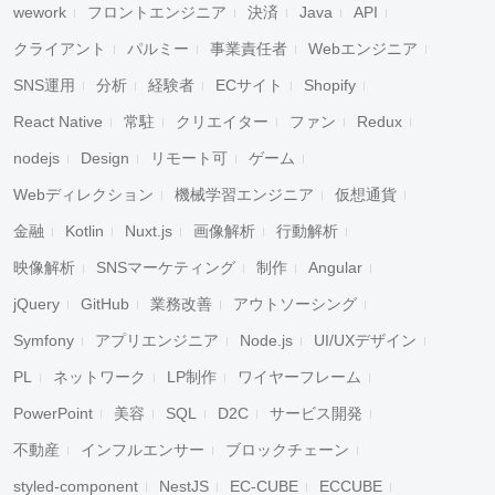
wework
フロントエンジニア
決済
Java
API
クライアント
パルミー
事業責任者
Webエンジニア
SNS運用
分析
経験者
ECサイト
Shopify
React Native
常駐
クリエイター
ファン
Redux
nodejs
Design
リモート可
ゲーム
Webディレクション
機械学習エンジニア
仮想通貨
金融
Kotlin
Nuxt.js
画像解析
行動解析
映像解析
SNSマーケティング
制作
Angular
jQuery
GitHub
業務改善
アウトソーシング
Symfony
アプリエンジニア
Node.js
UI/UXデザイン
PL
ネットワーク
LP制作
ワイヤーフレーム
PowerPoint
美容
SQL
D2C
サービス開発
不動産
インフルエンサー
ブロックチェーン
styled-component
NestJS
EC-CUBE
ECCUBE