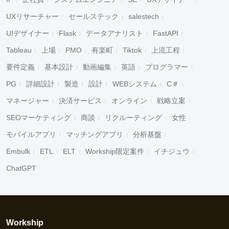
UXリサーチャー
セールステック
salestech
UIデザイナー
Flask
データアナリスト
FastAPI
Tableau
上場
PMO
有楽町
Tiktok
上流工程
要件定義
基本設計
動画編集
英語
プログラマー
PG
詳細設計
製造
設計
WEBシステム
C＃
マネージャー
決済サービス
オンライン
戦略立案
SEOマーケティング
商談
リクルーティング
女性
モバイルアプリ
マッチングアプリ
分析基盤
Embulk
ETL
ELT
Workship限定案件
イチジュウ
ChatGPT
Workship