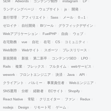
SEM
Adwords
コンテンツ制作
instagram
LP
ランディングページ
ウェブサイト
js
開発
進行管理
アフィリエイト
Sass
メール
0→1
ゼロイチ
自社開発
BIツール
グラフィックデザイン
Webアプリケーション
FuelPHP
自由
ウェブ
在宅勤務
vue
自社
在宅
CS
コミュニティ
Web制作
Webサイト
スポーツ
プレスリリース
新規開発
新規
第二新卒
コンテンツSEO
LPO
Rails
複業
フレックス
フルタイム
webサービス
wework
フロントエンジニア
決済
Java
API
クライアント
パルミー
事業責任者
Webエンジニア
SNS運用
分析
経験者
ECサイト
Shopify
React Native
常駐
クリエイター
ファン
Redux
nodejs
Design
リモート可
ゲーム