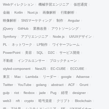
Webディレクション
機械学習エンジニア
仮想通貨
金融
Kotlin
Nuxt.js
画像解析
行動解析
映像解析
SNSマーケティング
制作
Angular
jQuery
GitHub
業務改善
アウトソーシング
Symfony
アプリエンジニア
Node.js
UI/UXデザイン
PL
ネットワーク
LP制作
ワイヤーフレーム
PowerPoint
美容
SQL
D2C
サービス開発
不動産
インフルエンサー
ブロックチェーン
styled-component
NestJS
EC-CUBE
ECCUBE
東京
Mac
Lambda
リーダー
google
Adsense
Twitter
YouTube
golang
abstract
ACF
Grunt
gulp
riot
flexbox
jade
Pug
経理
designer
web3
nft
crypto
暗号資産
クリプト
Blockchain
IP
正社員
システムエンジニア
SE
UXデザイナー