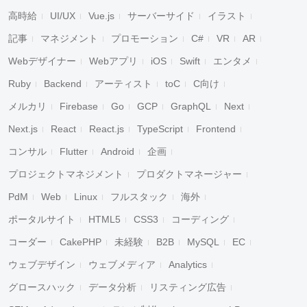
高時給
UI/UX
Vue.js
サーバーサイド
イラスト
記事
マネジメント
プロモーション
C#
VR
AR
Webデザイナー
Webアプリ
iOS
Swift
エンタメ
Ruby
Backend
アーティスト
toC
C向け
メルカリ
Firebase
Go
GCP
GraphQL
Next
Next.js
React
React.js
TypeScript
Frontend
コンサル
Flutter
Android
企画
プロジェクトマネジメント
プロダクトマネージャー
PdM
Web
Linux
フルスタック
海外
ポータルサイト
HTML5
CSS3
コーディング
コーダー
CakePHP
未経験
B2B
MySQL
EC
ウェブデザイン
ウェブメディア
Analytics
グロースハック
データ分析
リスティング広告