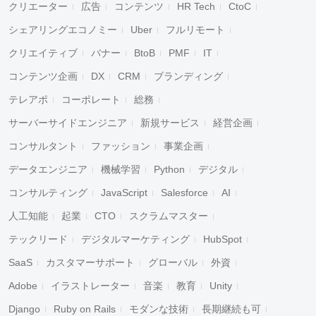
クリエーター
広告
コンテンツ
HR Tech
CtoC
シェアリングエコノミー
Uber
フルリモート
クリエイティブ
バナー
BtoB
PMF
IT
コンテンツ企画
DX
CRM
ブランディング
テレアポ
コーポレート
総務
サーバーサイドエンジニア
新規サービス
経営企画
コンサルタント
ファッション
事業企画
データエンジニア
機械学習
Python
デジタル
コンサルティング
JavaScript
Salesforce
AI
人工知能
起業
CTO
スクラムマスター
テックリード
デジタルマーケティング
HubSpot
SaaS
カスタマーサポート
グローバル
外資
Adobe
イラストレーター
音楽
教育
Unity
Django
Ruby on Rails
モダンな技術
長期継続も可