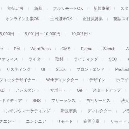
前払い可
急募
フルリモートOK
新規事業
スタ
オンライン面談OK
土日週末OK
正社員募集
英語ス
 5,000円
5,001円 ~ 10,000円
10,001円 ~
er
PM
WordPress
CMS
Figma
Sketch
A
クオフィス
ライター
取材
ライティング
SEO
リスティング
UI
Slack
フロントエンド
Photos
フィックデザイナー
Webディレクター
デザイン
ホワイ
XD
アシスタント
サポート
Git
スタートアップ
ンドメディア
SNS
フリーランス
自社サービス
法
コンテンツマーケティング
新規事業
ディレクター
プ
クエンド
エンジニア
リモート
企画立案
リモート