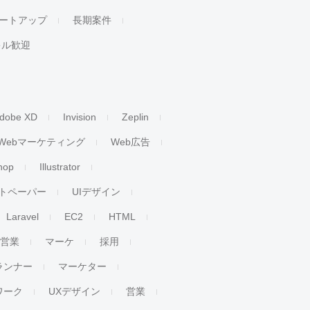
ートアップ
長期案件
キル歓迎
dobe XD
Invision
Zeplin
Webマーケティング
Web広告
hop
Illustrator
トペーパー
UIデザイン
Laravel
EC2
HTML
人営業
マーケ
採用
ランナー
マーケター
ワーク
UXデザイン
営業