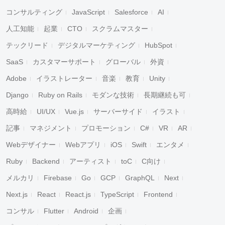
コンサルティング
JavaScript
Salesforce
AI
人工知能
起業
CTO
スクラムマスター
テックリード
デジタルマーケティング
HubSpot
SaaS
カスタマーサポート
グローバル
外資
Adobe
イラストレーター
音楽
教育
Unity
Django
Ruby on Rails
モダンな技術
長期継続も可
高時給
UI/UX
Vue.js
サーバーサイド
イラスト
記事
マネジメント
プロモーション
C#
VR
AR
Webデザイナー
Webアプリ
iOS
Swift
エンタメ
Ruby
Backend
アーティスト
toC
C向け
メルカリ
Firebase
Go
GCP
GraphQL
Next
Next.js
React
React.js
TypeScript
Frontend
コンサル
Flutter
Android
企画