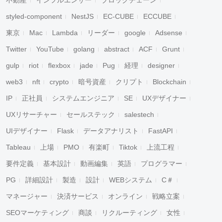
不動産
インフルエンサー
ブロックチェーン
styled-component
NestJS
EC-CUBE
ECCUBE
東京
Mac
Lambda
リーダー
google
Adsense
Twitter
YouTube
golang
abstract
ACF
Grunt
gulp
riot
flexbox
jade
Pug
経理
designer
web3
nft
crypto
暗号資産
クリプト
Blockchain
IP
正社員
システムエンジニア
SE
UXデザイナー
UXリサーチャー
セールステック
salestech
UIデザイナー
Flask
データアナリスト
FastAPI
Tableau
上場
PMO
有楽町
Tiktok
上流工程
要件定義
基本設計
動画編集
英語
プログラマー
PG
詳細設計
製造
設計
WEBシステム
C＃
マネージャー
決済サービス
オンライン
戦略立案
SEOマーケティング
商談
リクルーティング
女性