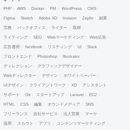
キーワード
PHP
AWS
Docker
PM
WordPress
CMS
Figma
Sketch
Adobe XD
Invision
Zeplin
副業
労務
バックオフィス
ライター
取材
ライティング
SEO
Webマーケティング
Web広告
広告運用
facebook
リスティング
UI
Slack
フロントエンド
Photoshop
Illustrator
ディレクション
グラフィックデザイナー
Webディレクター
デザイン
ホワイトペーパー
UIデザイン
クライアントワーク
XD
アシスタント
サポート
Git
スタートアップ
Laravel
EC2
HTML
CSS
編集
オウンドメディア
SNS
フリーランス
自社サービス
法人営業
マーケ
採用
スカウト
アプリ
コンテンツマーケティング