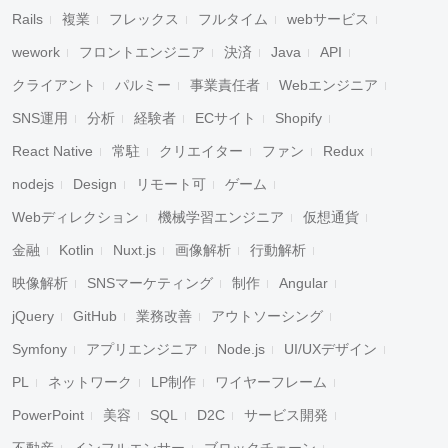
Rails
複業
フレックス
フルタイム
webサービス
wework
フロントエンジニア
決済
Java
API
クライアント
パルミー
事業責任者
Webエンジニア
SNS運用
分析
経験者
ECサイト
Shopify
React Native
常駐
クリエイター
ファン
Redux
nodejs
Design
リモート可
ゲーム
Webディレクション
機械学習エンジニア
仮想通貨
金融
Kotlin
Nuxt.js
画像解析
行動解析
映像解析
SNSマーケティング
制作
Angular
jQuery
GitHub
業務改善
アウトソーシング
Symfony
アプリエンジニア
Node.js
UI/UXデザイン
PL
ネットワーク
LP制作
ワイヤーフレーム
PowerPoint
美容
SQL
D2C
サービス開発