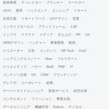
新規事業
ディレクター
プランナー
マーケター
UIUX
運用
バックエンド
エンジニア
リモート
企画立案
リモートワーク
UXデザイン
営業
インサイドセールス
プラットフォーム
人材
インフラ
クラウド
メディア
立ち上げ
PR
UX
WEBデザイン
ベンチャー
事業開発
動画
クリエーター
広告
コンテンツ
HR Tech
CtoC
シェアリングエコノミー
Uber
フルリモート
クリエイティブ
バナー
BtoB
PMF
IT
コンテンツ企画
DX
CRM
ブランディング
テレアポ
コーポレート
総務
サーバーサイドエンジニア
新規サービス
経営企画
コンサルタント
ファッション
事業企画
データエンジニア
機械学習
Python
デジタル