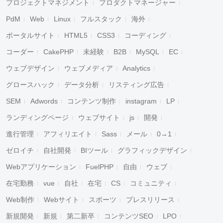
プロジェクトマネジメント
プロダクトマネージャー
PdM
Web
Linux
フルスタック
海外
ポータルサイト
HTML5
CSS3
コーディング
コーダー
CakePHP
未経験
B2B
MySQL
EC
ウェブデザイン
ウェブメディア
Analytics
グロースハック
データ分析
リスティング広告
SEM
Adwords
コンテンツ制作
instagram
LP
ランディングページ
ウェブサイト
js
開発
進行管理
アフィリエイト
Sass
メール
0→1
ゼロイチ
自社開発
BIツール
グラフィックデザイン
Webアプリケーション
FuelPHP
自由
ウェブ
在宅勤務
vue
自社
在宅
CS
コミュニティ
Web制作
Webサイト
スポーツ
プレスリリース
新規開発
新規
第二新卒
コンテンツSEO
LPO