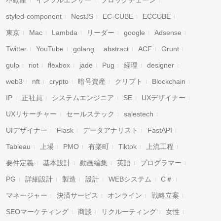
不動産
インフルエンサー
ブロックチェーン
styled-component
NestJS
EC-CUBE
ECCUBE
東京
Mac
Lambda
リーダー
google
Adsense
Twitter
YouTube
golang
abstract
ACF
Grunt
gulp
riot
flexbox
jade
Pug
経理
designer
web3
nft
crypto
暗号資産
クリプト
Blockchain
IP
正社員
システムエンジニア
SE
UXデザイナー
UXリサーチャー
セールステック
salestech
UIデザイナー
Flask
データアナリスト
FastAPI
Tableau
上場
PMO
有楽町
Tiktok
上流工程
要件定義
基本設計
動画編集
英語
プログラマー
PG
詳細設計
製造
設計
WEBシステム
C＃
マネージャー
決済サービス
オンライン
戦略立案
SEOマーケティング
商談
リクルーティング
女性