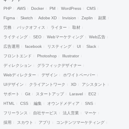
キーワード
PHP
AWS
Docker
PM
WordPress
CMS
Figma
Sketch
Adobe XD
Invision
Zeplin
副業
労務
バックオフィス
ライター
取材
ライティング
SEO
Webマーケティング
Web広告
広告運用
facebook
リスティング
UI
Slack
フロントエンド
Photoshop
Illustrator
ディレクション
グラフィックデザイナー
Webディレクター
デザイン
ホワイトペーパー
UIデザイン
クライアントワーク
XD
アシスタント
サポート
Git
スタートアップ
Laravel
EC2
HTML
CSS
編集
オウンドメディア
SNS
フリーランス
自社サービス
法人営業
マーケ
採用
スカウト
アプリ
コンテンツマーケティング