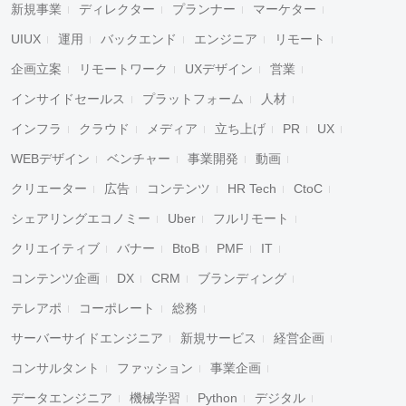
新規事業
ディレクター
プランナー
マーケター
UIUX
運用
バックエンド
エンジニア
リモート
企画立案
リモートワーク
UXデザイン
営業
インサイドセールス
プラットフォーム
人材
インフラ
クラウド
メディア
立ち上げ
PR
UX
WEBデザイン
ベンチャー
事業開発
動画
クリエーター
広告
コンテンツ
HR Tech
CtoC
シェアリングエコノミー
Uber
フルリモート
クリエイティブ
バナー
BtoB
PMF
IT
コンテンツ企画
DX
CRM
ブランディング
テレアポ
コーポレート
総務
サーバーサイドエンジニア
新規サービス
経営企画
コンサルタント
ファッション
事業企画
データエンジニア
機械学習
Python
デジタル