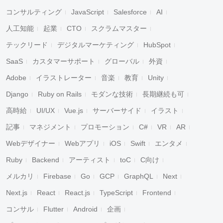
コンサルティング
JavaScript
Salesforce
AI
人工知能
起業
CTO
スクラムマスター
テックリード
デジタルマーケティング
HubSpot
SaaS
カスタマーサポート
グローバル
外資
Adobe
イラストレーター
音楽
教育
Unity
Django
Ruby on Rails
モダンな技術
長期継続も可
高時給
UI/UX
Vue.js
サーバーサイド
イラスト
記事
マネジメント
プロモーション
C#
VR
AR
Webデザイナー
Webアプリ
iOS
Swift
エンタメ
Ruby
Backend
アーティスト
toC
C向け
メルカリ
Firebase
Go
GCP
GraphQL
Next
Next.js
React
React.js
TypeScript
Frontend
コンサル
Flutter
Android
企画