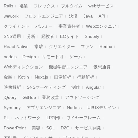
Rails
複業
フレックス
フルタイム
webサービス
wework
フロントエンジニア
決済
Java
API
クライアント
パルミー
事業責任者
Webエンジニア
SNS運用
分析
経験者
ECサイト
Shopify
React Native
常駐
クリエイター
ファン
Redux
nodejs
Design
リモート可
ゲーム
Webディレクション
機械学習エンジニア
仮想通貨
金融
Kotlin
Nuxt.js
画像解析
行動解析
映像解析
SNSマーケティング
制作
Angular
jQuery
GitHub
業務改善
アウトソーシング
Symfony
アプリエンジニア
Node.js
UI/UXデザイン
PL
ネットワーク
LP制作
ワイヤーフレーム
PowerPoint
美容
SQL
D2C
サービス開発