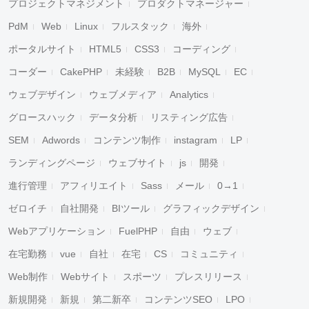
プロジェクトマネジメント
プロダクトマネージャー
PdM
Web
Linux
フルスタック
海外
ポータルサイト
HTML5
CSS3
コーディング
コーダー
CakePHP
未経験
B2B
MySQL
EC
ウェブデザイン
ウェブメディア
Analytics
グロースハック
データ分析
リスティング広告
SEM
Adwords
コンテンツ制作
instagram
LP
ランディングページ
ウェブサイト
js
開発
進行管理
アフィリエイト
Sass
メール
0→1
ゼロイチ
自社開発
BIツール
グラフィックデザイン
Webアプリケーション
FuelPHP
自由
ウェブ
在宅勤務
vue
自社
在宅
CS
コミュニティ
Web制作
Webサイト
スポーツ
プレスリリース
新規開発
新規
第二新卒
コンテンツSEO
LPO