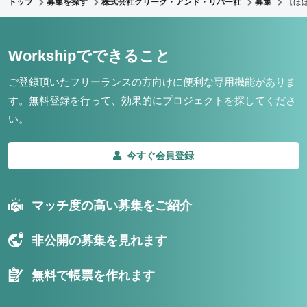
トップ
募集を探す
株式会社クリーク・アンド・リバー社
募集
【ほ
Workshipでできること
ご登録頂いたフリーランスの方向けに便利な専用機能がありま
す。
無料登録を行って、効果的にプロジェクトを探してくださ
い。
今すぐ会員登録
マッチ度の高い募集をご紹介
非公開の募集を見れます
無料で帳票を作れます