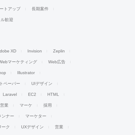
ートアップ
長期案件
キル歓迎
dobe XD
Invision
Zeplin
Webマーケティング
Web広告
hop
Illustrator
トペーパー
UIデザイン
Laravel
EC2
HTML
人営業
マーケ
採用
ランナー
マーケター
ワーク
UXデザイン
営業