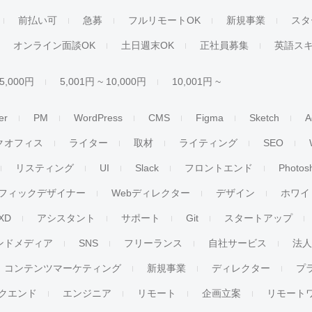
前払い可
急募
フルリモートOK
新規事業
スタ
オンライン面談OK
土日週末OK
正社員募集
英語ス
 5,000円
5,001円 ~ 10,000円
10,001円 ~
er
PM
WordPress
CMS
Figma
Sketch
A
クオフィス
ライター
取材
ライティング
SEO
リスティング
UI
Slack
フロントエンド
Photos
フィックデザイナー
Webディレクター
デザイン
ホワイ
XD
アシスタント
サポート
Git
スタートアップ
ンドメディア
SNS
フリーランス
自社サービス
法
コンテンツマーケティング
新規事業
ディレクター
プ
クエンド
エンジニア
リモート
企画立案
リモート