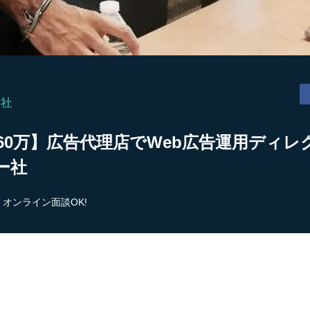
ー社
～60万】広告代理店でWeb広告運用ディレ
ー社
オンライン面談OK!