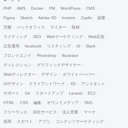
キーワード
PHP
AWS
Docker
PM
WordPress
CMS
Figma
Sketch
Adobe XD
Invision
Zeplin
副業
労務
バックオフィス
ライター
取材
ライティング
SEO
Webマーケティング
Web広告
広告運用
facebook
リスティング
UI
Slack
フロントエンド
Photoshop
Illustrator
ディレクション
グラフィックデザイナー
Webディレクター
デザイン
ホワイトペーパー
UIデザイン
クライアントワーク
XD
アシスタント
サポート
Git
スタートアップ
Laravel
EC2
HTML
CSS
編集
オウンドメディア
SNS
フリーランス
自社サービス
法人営業
マーケ
採用
スカウト
アプリ
コンテンツマーケティング