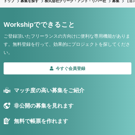
トップ
募集を探す
株式会社クリーク・アンド・リバー社
募集
【週
Workshipでできること
ご登録頂いたフリーランスの方向けに便利な専用機能がありま
す。
無料登録を行って、効果的にプロジェクトを探してくださ
い。
今すぐ会員登録
マッチ度の高い募集をご紹介
非公開の募集を見れます
無料で帳票を作れます