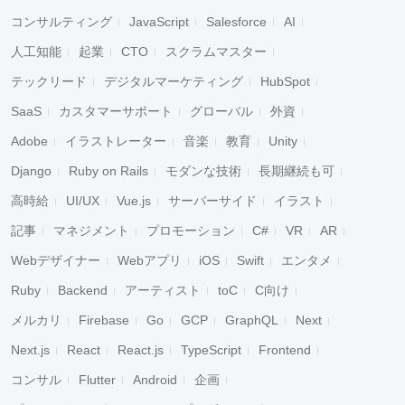
コンサルティング
JavaScript
Salesforce
AI
人工知能
起業
CTO
スクラムマスター
テックリード
デジタルマーケティング
HubSpot
SaaS
カスタマーサポート
グローバル
外資
Adobe
イラストレーター
音楽
教育
Unity
Django
Ruby on Rails
モダンな技術
長期継続も可
高時給
UI/UX
Vue.js
サーバーサイド
イラスト
記事
マネジメント
プロモーション
C#
VR
AR
Webデザイナー
Webアプリ
iOS
Swift
エンタメ
Ruby
Backend
アーティスト
toC
C向け
メルカリ
Firebase
Go
GCP
GraphQL
Next
Next.js
React
React.js
TypeScript
Frontend
コンサル
Flutter
Android
企画