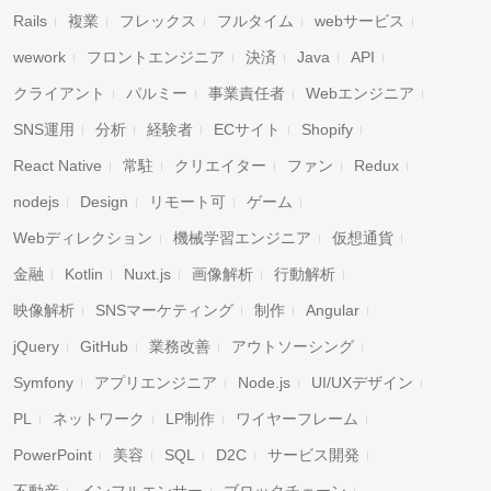
Rails
複業
フレックス
フルタイム
webサービス
wework
フロントエンジニア
決済
Java
API
クライアント
パルミー
事業責任者
Webエンジニア
SNS運用
分析
経験者
ECサイト
Shopify
React Native
常駐
クリエイター
ファン
Redux
nodejs
Design
リモート可
ゲーム
Webディレクション
機械学習エンジニア
仮想通貨
金融
Kotlin
Nuxt.js
画像解析
行動解析
映像解析
SNSマーケティング
制作
Angular
jQuery
GitHub
業務改善
アウトソーシング
Symfony
アプリエンジニア
Node.js
UI/UXデザイン
PL
ネットワーク
LP制作
ワイヤーフレーム
PowerPoint
美容
SQL
D2C
サービス開発