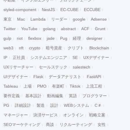
不動産
インフルエンサー
ブロックチェーン
styled-component
NestJS
EC-CUBE
ECCUBE
東京
Mac
Lambda
リーダー
google
Adsense
Twitter
YouTube
golang
abstract
ACF
Grunt
gulp
riot
flexbox
jade
Pug
経理
designer
web3
nft
crypto
暗号資産
クリプト
Blockchain
IP
正社員
システムエンジニア
SE
UXデザイナー
UXリサーチャー
セールステック
salestech
UIデザイナー
Flask
データアナリスト
FastAPI
Tableau
上場
PMO
有楽町
Tiktok
上流工程
要件定義
基本設計
動画編集
英語
プログラマー
PG
詳細設計
製造
設計
WEBシステム
C＃
マネージャー
決済サービス
オンライン
戦略立案
SEOマーケティング
商談
リクルーティング
女性