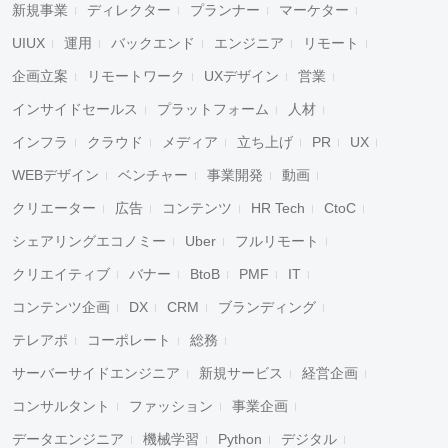
新規事業
ディレクター
プランナー
マーケター
UIUX
運用
バックエンド
エンジニア
リモート
企画立案
リモートワーク
UXデザイン
営業
インサイドセールス
プラットフォーム
人材
インフラ
クラウド
メディア
立ち上げ
PR
UX
WEBデザイン
ベンチャー
事業開発
動画
クリエーター
広告
コンテンツ
HR Tech
CtoC
シェアリングエコノミー
Uber
フルリモート
クリエイティブ
バナー
BtoB
PMF
IT
コンテンツ企画
DX
CRM
ブランディング
テレアポ
コーポレート
総務
サーバーサイドエンジニア
新規サービス
経営企画
コンサルタント
ファッション
事業企画
データエンジニア
機械学習
Python
デジタル