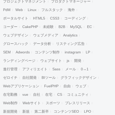
プロジェクトマネジメント
プロダクトマネージャー
PdM
Web
Linux
フルスタック
海外
ポータルサイト
HTML5
CSS3
コーディング
コーダー
CakePHP
未経験
B2B
MySQL
EC
ウェブデザイン
ウェブメディア
Analytics
グロースハック
データ分析
リスティング広告
SEM
Adwords
コンテンツ制作
instagram
LP
ランディングページ
ウェブサイト
js
開発
進行管理
アフィリエイト
Sass
メール
0→1
ゼロイチ
自社開発
BIツール
グラフィックデザイン
Webアプリケーション
FuelPHP
自由
ウェブ
在宅勤務
vue
自社
在宅
CS
コミュニティ
Web制作
Webサイト
スポーツ
プレスリリース
新規開発
新規
第二新卒
コンテンツSEO
LPO