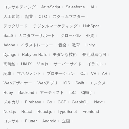
コンサルティング
JavaScript
Salesforce
AI
人工知能
起業
CTO
スクラムマスター
テックリード
デジタルマーケティング
HubSpot
SaaS
カスタマーサポート
グローバル
外資
Adobe
イラストレーター
音楽
教育
Unity
Django
Ruby on Rails
モダンな技術
長期継続も可
高時給
UI/UX
Vue.js
サーバーサイド
イラスト
記事
マネジメント
プロモーション
C#
VR
AR
Webデザイナー
Webアプリ
iOS
Swift
エンタメ
Ruby
Backend
アーティスト
toC
C向け
メルカリ
Firebase
Go
GCP
GraphQL
Next
Next.js
React
React.js
TypeScript
Frontend
コンサル
Flutter
Android
企画