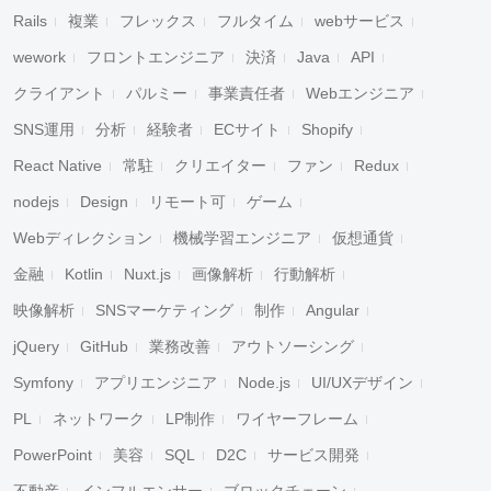
Rails
複業
フレックス
フルタイム
webサービス
wework
フロントエンジニア
決済
Java
API
クライアント
パルミー
事業責任者
Webエンジニア
SNS運用
分析
経験者
ECサイト
Shopify
React Native
常駐
クリエイター
ファン
Redux
nodejs
Design
リモート可
ゲーム
Webディレクション
機械学習エンジニア
仮想通貨
金融
Kotlin
Nuxt.js
画像解析
行動解析
映像解析
SNSマーケティング
制作
Angular
jQuery
GitHub
業務改善
アウトソーシング
Symfony
アプリエンジニア
Node.js
UI/UXデザイン
PL
ネットワーク
LP制作
ワイヤーフレーム
PowerPoint
美容
SQL
D2C
サービス開発