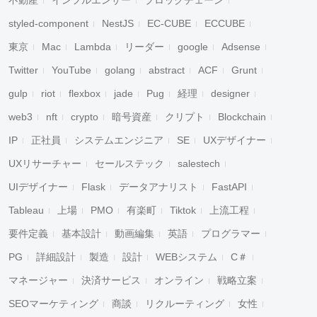
不動産
インフルエンサー
ブロックチェーン
styled-component
NestJS
EC-CUBE
ECCUBE
東京
Mac
Lambda
リーダー
google
Adsense
Twitter
YouTube
golang
abstract
ACF
Grunt
gulp
riot
flexbox
jade
Pug
経理
designer
web3
nft
crypto
暗号資産
クリプト
Blockchain
IP
正社員
システムエンジニア
SE
UXデザイナー
UXリサーチャー
セールステック
salestech
UIデザイナー
Flask
データアナリスト
FastAPI
Tableau
上場
PMO
有楽町
Tiktok
上流工程
要件定義
基本設計
動画編集
英語
プログラマー
PG
詳細設計
製造
設計
WEBシステム
C＃
マネージャー
決済サービス
オンライン
戦略立案
SEOマーケティング
商談
リクルーティング
女性