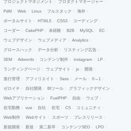
プロジェクトマネジメント
プロダクトマネージャー
PdM
Web
Linux
フルスタック
海外
ポータルサイト
HTML5
CSS3
コーディング
コーダー
CakePHP
未経験
B2B
MySQL
EC
ウェブデザイン
ウェブメディア
Analytics
グロースハック
データ分析
リスティング広告
SEM
Adwords
コンテンツ制作
instagram
LP
ランディングページ
ウェブサイト
js
開発
進行管理
アフィリエイト
Sass
メール
0→1
ゼロイチ
自社開発
BIツール
グラフィックデザイン
Webアプリケーション
FuelPHP
自由
ウェブ
在宅勤務
vue
自社
在宅
CS
コミュニティ
Web制作
Webサイト
スポーツ
プレスリリース
新規開発
新規
第二新卒
コンテンツSEO
LPO