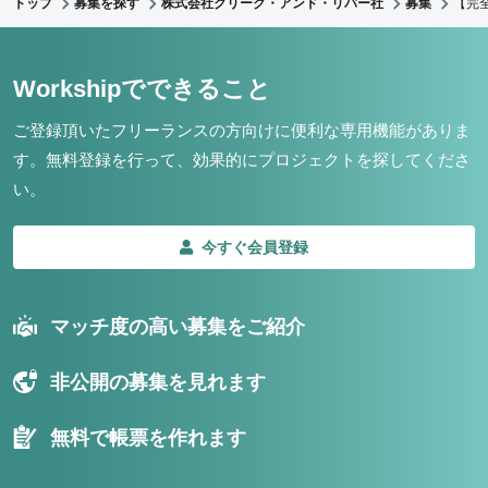
トップ
募集を探す
株式会社クリーク・アンド・リバー社
募集
【完
Workshipでできること
ご登録頂いたフリーランスの方向けに便利な専用機能がありま
す。
無料登録を行って、効果的にプロジェクトを探してくださ
い。
今すぐ会員登録
マッチ度の高い募集をご紹介
非公開の募集を見れます
無料で帳票を作れます