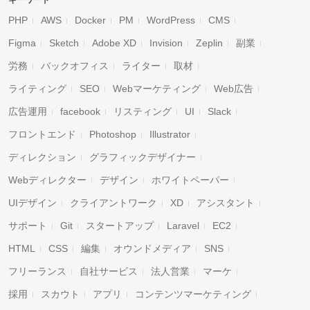
キーワード
PHP
AWS
Docker
PM
WordPress
CMS
Figma
Sketch
Adobe XD
Invision
Zeplin
副業
労務
バックオフィス
ライター
取材
ライティング
SEO
Webマーケティング
Web広告
広告運用
facebook
リスティング
UI
Slack
フロントエンド
Photoshop
Illustrator
ディレクション
グラフィックデザイナー
Webディレクター
デザイン
ホワイトペーパー
UIデザイン
クライアントワーク
XD
アシスタント
サポート
Git
スタートアップ
Laravel
EC2
HTML
CSS
編集
オウンドメディア
SNS
フリーランス
自社サービス
法人営業
マーケ
採用
スカウト
アプリ
コンテンツマーケティング