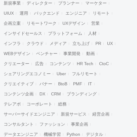
新規事業
ディレクター
プランナー
マーケター
UIUX
運用
バックエンド
エンジニア
リモート
企画立案
リモートワーク
UXデザイン
営業
インサイドセールス
プラットフォーム
人材
インフラ
クラウド
メディア
立ち上げ
PR
UX
WEBデザイン
ベンチャー
事業開発
動画
クリエーター
広告
コンテンツ
HR Tech
CtoC
シェアリングエコノミー
Uber
フルリモート
クリエイティブ
バナー
BtoB
PMF
IT
コンテンツ企画
DX
CRM
ブランディング
テレアポ
コーポレート
総務
サーバーサイドエンジニア
新規サービス
経営企画
コンサルタント
ファッション
事業企画
データエンジニア
機械学習
Python
デジタル