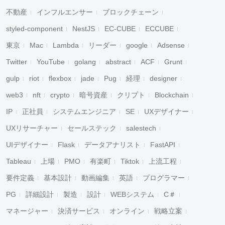
不動産
インフルエンサー
ブロックチェーン
styled-component
NestJS
EC-CUBE
ECCUBE
東京
Mac
Lambda
リーダー
google
Adsense
Twitter
YouTube
golang
abstract
ACF
Grunt
gulp
riot
flexbox
jade
Pug
経理
designer
web3
nft
crypto
暗号資産
クリプト
Blockchain
IP
正社員
システムエンジニア
SE
UXデザイナー
UXリサーチャー
セールステック
salestech
UIデザイナー
Flask
データアナリスト
FastAPI
Tableau
上場
PMO
有楽町
Tiktok
上流工程
要件定義
基本設計
動画編集
英語
プログラマー
PG
詳細設計
製造
設計
WEBシステム
C＃
マネージャー
決済サービス
オンライン
戦略立案