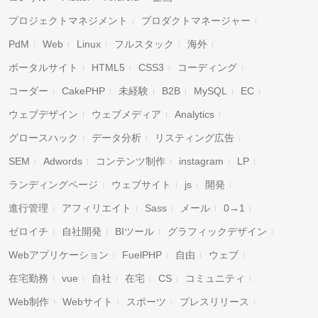
プロジェクトマネジメント
プロダクトマネージャー
PdM
Web
Linux
フルスタック
海外
ポータルサイト
HTML5
CSS3
コーディング
コーダー
CakePHP
未経験
B2B
MySQL
EC
ウェブデザイン
ウェブメディア
Analytics
グロースハック
データ分析
リスティング広告
SEM
Adwords
コンテンツ制作
instagram
LP
ランディングページ
ウェブサイト
js
開発
進行管理
アフィリエイト
Sass
メール
0→1
ゼロイチ
自社開発
BIツール
グラフィックデザイン
Webアプリケーション
FuelPHP
自由
ウェブ
在宅勤務
vue
自社
在宅
CS
コミュニティ
Web制作
Webサイト
スポーツ
プレスリリース