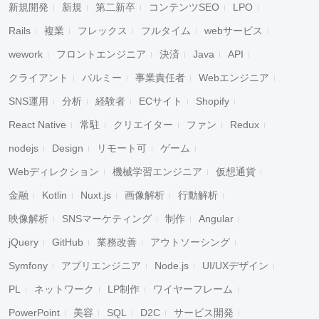
新規開発
新規
第二新卒
コンテンツSEO
LPO
Rails
複業
フレックス
フルタイム
webサービス
wework
フロントエンジニア
決済
Java
API
クライアント
パルミー
事業責任者
Webエンジニア
SNS運用
分析
経験者
ECサイト
Shopify
React Native
常駐
クリエイター
ファン
Redux
nodejs
Design
リモート可
ゲーム
Webディレクション
機械学習エンジニア
仮想通貨
金融
Kotlin
Nuxt.js
画像解析
行動解析
映像解析
SNSマーケティング
制作
Angular
jQuery
GitHub
業務改善
アウトソーシング
Symfony
アプリエンジニア
Node.js
UI/UXデザイン
PL
ネットワーク
LP制作
ワイヤーフレーム
PowerPoint
美容
SQL
D2C
サービス開発