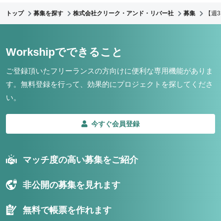
トップ
募集を探す
株式会社クリーク・アンド・リバー社
募集
【週
Workshipでできること
ご登録頂いたフリーランスの方向けに便利な専用機能がありま
す。
無料登録を行って、効果的にプロジェクトを探してくださ
い。
今すぐ会員登録
マッチ度の高い募集をご紹介
非公開の募集を見れます
無料で帳票を作れます