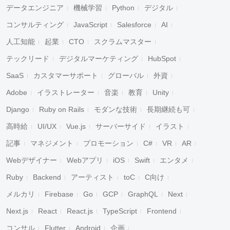
データエンジニア
機械学習
Python
デジタル
コンサルティング
JavaScript
Salesforce
AI
人工知能
起業
CTO
スクラムマスター
テックリード
デジタルマーケティング
HubSpot
SaaS
カスタマーサポート
グローバル
外資
Adobe
イラストレーター
音楽
教育
Unity
Django
Ruby on Rails
モダンな技術
長期継続も可
高時給
UI/UX
Vue.js
サーバーサイド
イラスト
記事
マネジメント
プロモーション
C#
VR
AR
Webデザイナー
Webアプリ
iOS
Swift
エンタメ
Ruby
Backend
アーティスト
toC
C向け
メルカリ
Firebase
Go
GCP
GraphQL
Next
Next.js
React
React.js
TypeScript
Frontend
コンサル
Flutter
Android
企画