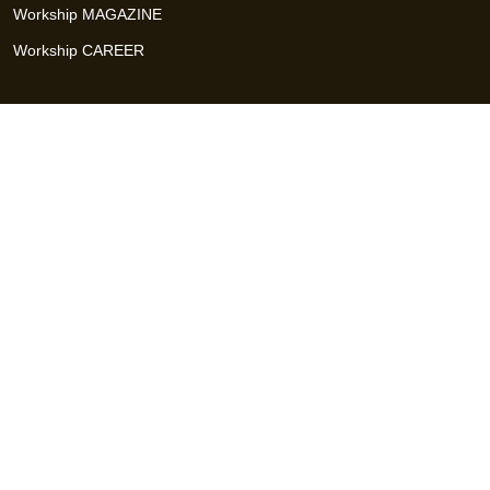
Workship MAGAZINE
Workship CAREER
関連サイト
GIGサイト
UXデザイン・プロトタイプ制作 - UX Design Lab
Webサイト制作 / CMS・マーケティングツール - LeadGrid
デザ
イナー特化の採用支援サービス - クロスデザイナー
インフラエ
ンジニア特化の採用支援サービス - クロスネットワーク
エンジ
ニア・デザイナーのフリーランス採用 - Workship
エンジニアの
採用支援・人材紹介 - Workship CAREER
日本最大級のHR・フ
リーランスメディア - Workship MAGAZINE
コンテンツマーケ
ティング総合パートナー - コンマルク
Workship（ワークシップ）は、デザイナー、エンジニア、マーケタ
ー、編集者、人事、広報などデジタル業界で活躍するプロフェッシ
ョナルとプロジェクトをマッチングするジョブ型雇用支援サービス