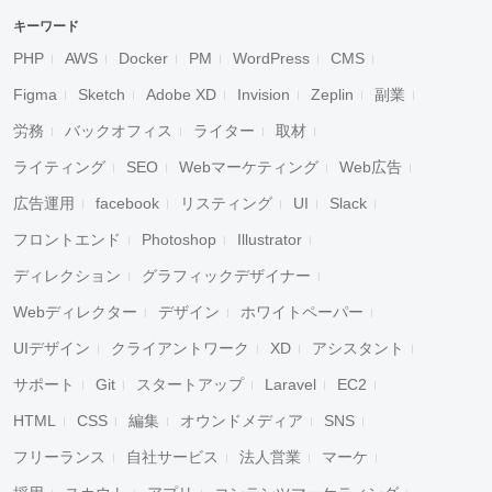
キーワード
PHP
AWS
Docker
PM
WordPress
CMS
Figma
Sketch
Adobe XD
Invision
Zeplin
副業
労務
バックオフィス
ライター
取材
ライティング
SEO
Webマーケティング
Web広告
広告運用
facebook
リスティング
UI
Slack
フロントエンド
Photoshop
Illustrator
ディレクション
グラフィックデザイナー
Webディレクター
デザイン
ホワイトペーパー
UIデザイン
クライアントワーク
XD
アシスタント
サポート
Git
スタートアップ
Laravel
EC2
HTML
CSS
編集
オウンドメディア
SNS
フリーランス
自社サービス
法人営業
マーケ