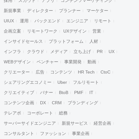
採用
スカウト
アプリ
コンテンツマーケティング
新規事業
ディレクター
プランナー
マーケター
UIUX
運用
バックエンド
エンジニア
リモート
企画立案
リモートワーク
UXデザイン
営業
インサイドセールス
プラットフォーム
人材
インフラ
クラウド
メディア
立ち上げ
PR
UX
WEBデザイン
ベンチャー
事業開発
動画
クリエーター
広告
コンテンツ
HR Tech
CtoC
シェアリングエコノミー
Uber
フルリモート
クリエイティブ
バナー
BtoB
PMF
IT
コンテンツ企画
DX
CRM
ブランディング
テレアポ
コーポレート
総務
サーバーサイドエンジニア
新規サービス
経営企画
コンサルタント
ファッション
事業企画