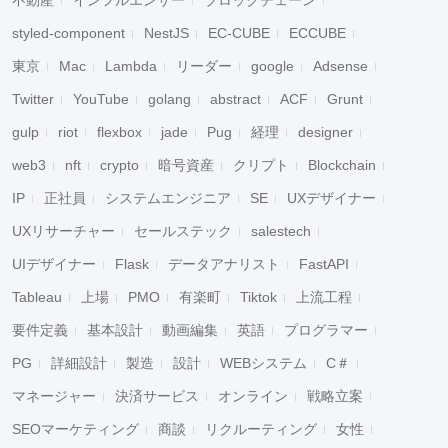
不動産
インフルエンサー
ブロックチェーン
styled-component
NestJS
EC-CUBE
ECCUBE
東京
Mac
Lambda
リーダー
google
Adsense
Twitter
YouTube
golang
abstract
ACF
Grunt
gulp
riot
flexbox
jade
Pug
経理
designer
web3
nft
crypto
暗号資産
クリプト
Blockchain
IP
正社員
システムエンジニア
SE
UXデザイナー
UXリサーチャー
セールステック
salestech
UIデザイナー
Flask
データアナリスト
FastAPI
Tableau
上場
PMO
有楽町
Tiktok
上流工程
要件定義
基本設計
動画編集
英語
プログラマー
PG
詳細設計
製造
設計
WEBシステム
C＃
マネージャー
決済サービス
オンライン
戦略立案
SEOマーケティング
商談
リクルーティング
女性