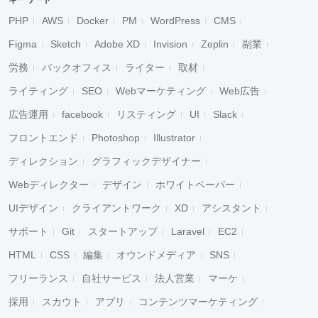
キーワード
PHP
AWS
Docker
PM
WordPress
CMS
Figma
Sketch
Adobe XD
Invision
Zeplin
副業
労務
バックオフィス
ライター
取材
ライティング
SEO
Webマーケティング
Web広告
広告運用
facebook
リスティング
UI
Slack
フロントエンド
Photoshop
Illustrator
ディレクション
グラフィックデザイナー
Webディレクター
デザイン
ホワイトペーパー
UIデザイン
クライアントワーク
XD
アシスタント
サポート
Git
スタートアップ
Laravel
EC2
HTML
CSS
編集
オウンドメディア
SNS
フリーランス
自社サービス
法人営業
マーケ
採用
スカウト
アプリ
コンテンツマーケティング