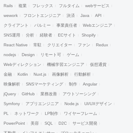
Rails
複業
フレックス
フルタイム
webサービス
wework
フロントエンジニア
決済
Java
API
クライアント
パルミー
事業責任者
Webエンジニア
SNS運用
分析
経験者
ECサイト
Shopify
React Native
常駐
クリエイター
ファン
Redux
nodejs
Design
リモート可
ゲーム
Webディレクション
機械学習エンジニア
仮想通貨
金融
Kotlin
Nuxt.js
画像解析
行動解析
映像解析
SNSマーケティング
制作
Angular
jQuery
GitHub
業務改善
アウトソーシング
Symfony
アプリエンジニア
Node.js
UI/UXデザイン
PL
ネットワーク
LP制作
ワイヤーフレーム
PowerPoint
美容
SQL
D2C
サービス開発