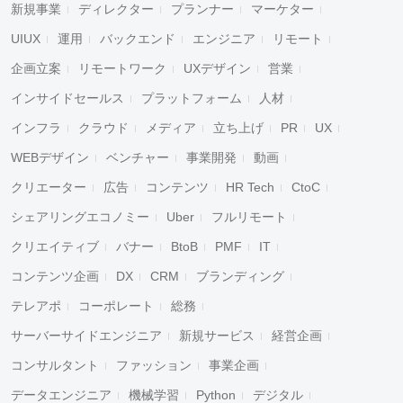
新規事業
ディレクター
プランナー
マーケター
UIUX
運用
バックエンド
エンジニア
リモート
企画立案
リモートワーク
UXデザイン
営業
インサイドセールス
プラットフォーム
人材
インフラ
クラウド
メディア
立ち上げ
PR
UX
WEBデザイン
ベンチャー
事業開発
動画
クリエーター
広告
コンテンツ
HR Tech
CtoC
シェアリングエコノミー
Uber
フルリモート
クリエイティブ
バナー
BtoB
PMF
IT
コンテンツ企画
DX
CRM
ブランディング
テレアポ
コーポレート
総務
サーバーサイドエンジニア
新規サービス
経営企画
コンサルタント
ファッション
事業企画
データエンジニア
機械学習
Python
デジタル