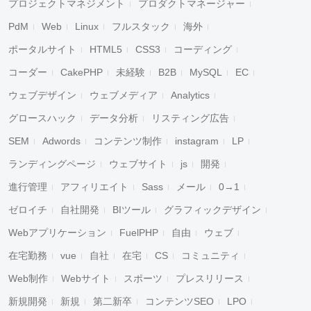
プロジェクトマネジメント
プロダクトマネージャー
PdM
Web
Linux
フルスタック
海外
ポータルサイト
HTML5
CSS3
コーディング
コーダー
CakePHP
未経験
B2B
MySQL
EC
ウェブデザイン
ウェブメディア
Analytics
グロースハック
データ分析
リスティング広告
SEM
Adwords
コンテンツ制作
instagram
LP
ランディングページ
ウェブサイト
js
開発
進行管理
アフィリエイト
Sass
メール
0→1
ゼロイチ
自社開発
BIツール
グラフィックデザイン
Webアプリケーション
FuelPHP
自由
ウェブ
在宅勤務
vue
自社
在宅
CS
コミュニティ
Web制作
Webサイト
スポーツ
プレスリリース
新規開発
新規
第二新卒
コンテンツSEO
LPO