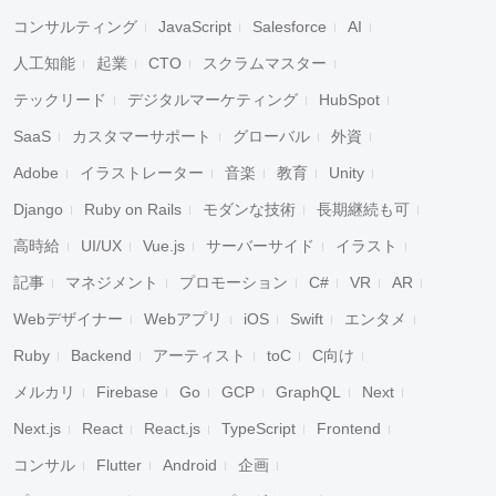
コンサルティング
JavaScript
Salesforce
AI
人工知能
起業
CTO
スクラムマスター
テックリード
デジタルマーケティング
HubSpot
SaaS
カスタマーサポート
グローバル
外資
Adobe
イラストレーター
音楽
教育
Unity
Django
Ruby on Rails
モダンな技術
長期継続も可
高時給
UI/UX
Vue.js
サーバーサイド
イラスト
記事
マネジメント
プロモーション
C#
VR
AR
Webデザイナー
Webアプリ
iOS
Swift
エンタメ
Ruby
Backend
アーティスト
toC
C向け
メルカリ
Firebase
Go
GCP
GraphQL
Next
Next.js
React
React.js
TypeScript
Frontend
コンサル
Flutter
Android
企画