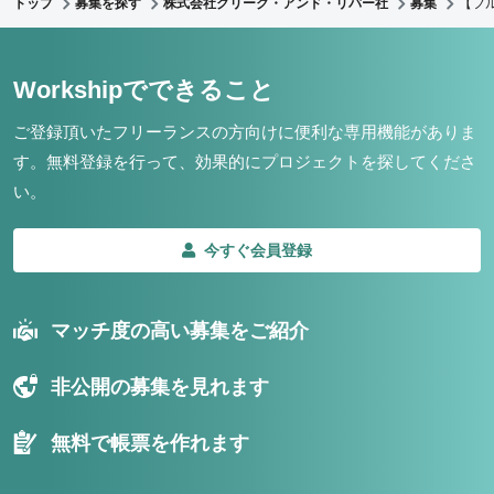
トップ
募集を探す
株式会社クリーク・アンド・リバー社
募集
【フ
Workshipでできること
ご登録頂いたフリーランスの方向けに便利な専用機能がありま
す。
無料登録を行って、効果的にプロジェクトを探してくださ
い。
今すぐ会員登録
マッチ度の高い募集をご紹介
非公開の募集を見れます
無料で帳票を作れます