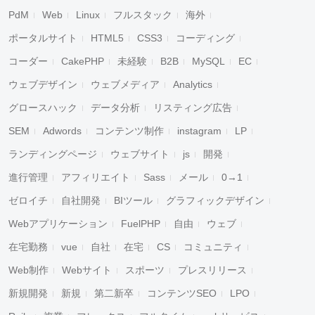
PdM
Web
Linux
フルスタック
海外
ポータルサイト
HTML5
CSS3
コーディング
コーダー
CakePHP
未経験
B2B
MySQL
EC
ウェブデザイン
ウェブメディア
Analytics
グロースハック
データ分析
リスティング広告
SEM
Adwords
コンテンツ制作
instagram
LP
ランディングページ
ウェブサイト
js
開発
進行管理
アフィリエイト
Sass
メール
0→1
ゼロイチ
自社開発
BIツール
グラフィックデザイン
Webアプリケーション
FuelPHP
自由
ウェブ
在宅勤務
vue
自社
在宅
CS
コミュニティ
Web制作
Webサイト
スポーツ
プレスリリース
新規開発
新規
第二新卒
コンテンツSEO
LPO