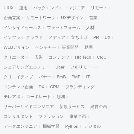
UIUX
運用
バックエンド
エンジニア
リモート
企画立案
リモートワーク
UXデザイン
営業
インサイドセールス
プラットフォーム
人材
インフラ
クラウド
メディア
立ち上げ
PR
UX
WEBデザイン
ベンチャー
事業開発
動画
クリエーター
広告
コンテンツ
HR Tech
CtoC
シェアリングエコノミー
Uber
フルリモート
クリエイティブ
バナー
BtoB
PMF
IT
コンテンツ企画
DX
CRM
ブランディング
テレアポ
コーポレート
総務
サーバーサイドエンジニア
新規サービス
経営企画
コンサルタント
ファッション
事業企画
データエンジニア
機械学習
Python
デジタル