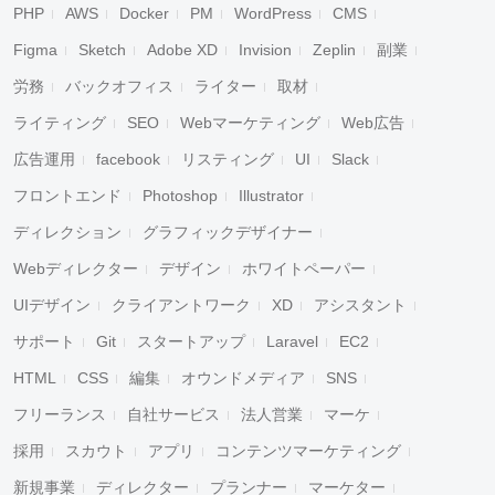
PHP
AWS
Docker
PM
WordPress
CMS
Figma
Sketch
Adobe XD
Invision
Zeplin
副業
労務
バックオフィス
ライター
取材
ライティング
SEO
Webマーケティング
Web広告
広告運用
facebook
リスティング
UI
Slack
フロントエンド
Photoshop
Illustrator
ディレクション
グラフィックデザイナー
Webディレクター
デザイン
ホワイトペーパー
UIデザイン
クライアントワーク
XD
アシスタント
サポート
Git
スタートアップ
Laravel
EC2
HTML
CSS
編集
オウンドメディア
SNS
フリーランス
自社サービス
法人営業
マーケ
採用
スカウト
アプリ
コンテンツマーケティング
新規事業
ディレクター
プランナー
マーケター