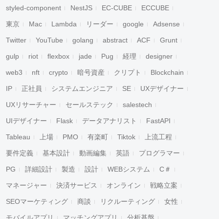
styled-component
NestJS
EC-CUBE
ECCUBE
東京
Mac
Lambda
リーダー
google
Adsense
Twitter
YouTube
golang
abstract
ACF
Grunt
gulp
riot
flexbox
jade
Pug
経理
designer
web3
nft
crypto
暗号資産
クリプト
Blockchain
IP
正社員
システムエンジニア
SE
UXデザイナー
UXリサーチャー
セールステック
salestech
UIデザイナー
Flask
データアナリスト
FastAPI
Tableau
上場
PMO
有楽町
Tiktok
上流工程
要件定義
基本設計
動画編集
英語
プログラマー
PG
詳細設計
製造
設計
WEBシステム
C＃
マネージャー
決済サービス
オンライン
戦略立案
SEOマーケティング
商談
リクルーティング
女性
モバイルアプリ
マッチングアプリ
分析基盤