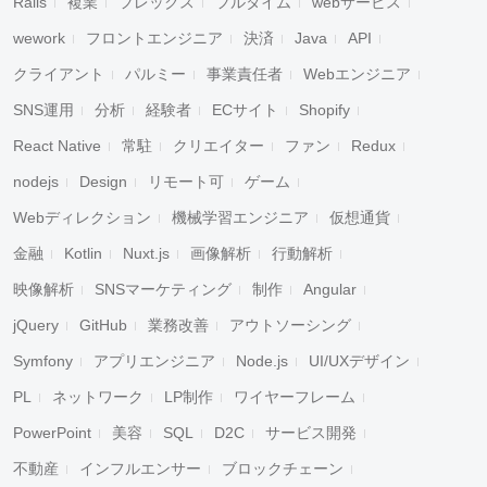
Rails
複業
フレックス
フルタイム
webサービス
wework
フロントエンジニア
決済
Java
API
クライアント
パルミー
事業責任者
Webエンジニア
SNS運用
分析
経験者
ECサイト
Shopify
React Native
常駐
クリエイター
ファン
Redux
nodejs
Design
リモート可
ゲーム
Webディレクション
機械学習エンジニア
仮想通貨
金融
Kotlin
Nuxt.js
画像解析
行動解析
映像解析
SNSマーケティング
制作
Angular
jQuery
GitHub
業務改善
アウトソーシング
Symfony
アプリエンジニア
Node.js
UI/UXデザイン
PL
ネットワーク
LP制作
ワイヤーフレーム
PowerPoint
美容
SQL
D2C
サービス開発
不動産
インフルエンサー
ブロックチェーン