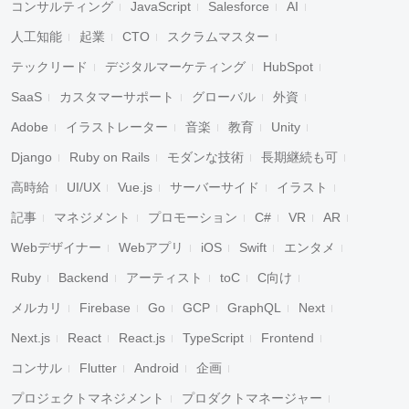
コンサルティング
JavaScript
Salesforce
AI
人工知能
起業
CTO
スクラムマスター
テックリード
デジタルマーケティング
HubSpot
SaaS
カスタマーサポート
グローバル
外資
Adobe
イラストレーター
音楽
教育
Unity
Django
Ruby on Rails
モダンな技術
長期継続も可
高時給
UI/UX
Vue.js
サーバーサイド
イラスト
記事
マネジメント
プロモーション
C#
VR
AR
Webデザイナー
Webアプリ
iOS
Swift
エンタメ
Ruby
Backend
アーティスト
toC
C向け
メルカリ
Firebase
Go
GCP
GraphQL
Next
Next.js
React
React.js
TypeScript
Frontend
コンサル
Flutter
Android
企画
プロジェクトマネジメント
プロダクトマネージャー