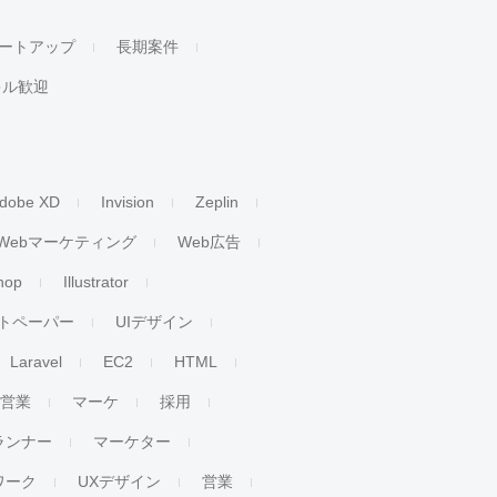
ートアップ
長期案件
キル歓迎
dobe XD
Invision
Zeplin
Webマーケティング
Web広告
hop
Illustrator
トペーパー
UIデザイン
Laravel
EC2
HTML
人営業
マーケ
採用
ランナー
マーケター
ワーク
UXデザイン
営業