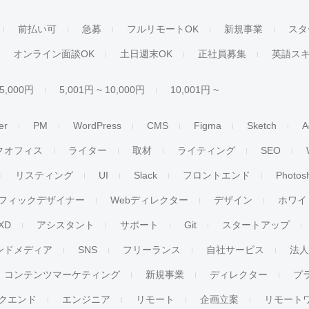
前払い可
急募
フルリモートOK
新規事業
スタ
オンライン面談OK
土日週末OK
正社員募集
英語ス
 5,000円
5,001円 ~ 10,000円
10,001円 ~
er
PM
WordPress
CMS
Figma
Sketch
A
クオフィス
ライター
取材
ライティング
SEO
リスティング
UI
Slack
フロントエンド
Photos
フィックデザイナー
Webディレクター
デザイン
ホワイ
XD
アシスタント
サポート
Git
スタートアップ
ンドメディア
SNS
フリーランス
自社サービス
法
コンテンツマーケティング
新規事業
ディレクター
プ
クエンド
エンジニア
リモート
企画立案
リモート