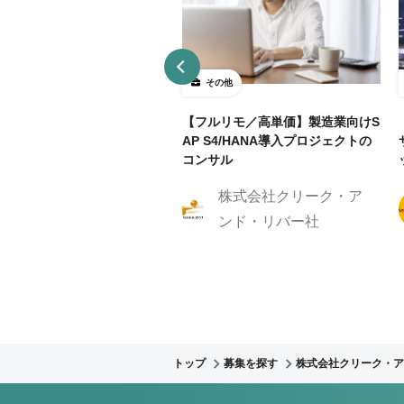
の他
その他
.5日～OK】大手スポーツブ
【フルリモ／高単価】製造業向けS
ドのECサイト戦略/ディレクタ
AP S4/HANA導入プロジェクトの
集！
コンサル
株式会社クリーク・ア
株式会社クリーク・ア
ンド・リバー社
ンド・リバー社
トップ
募集を探す
株式会社クリーク・ア