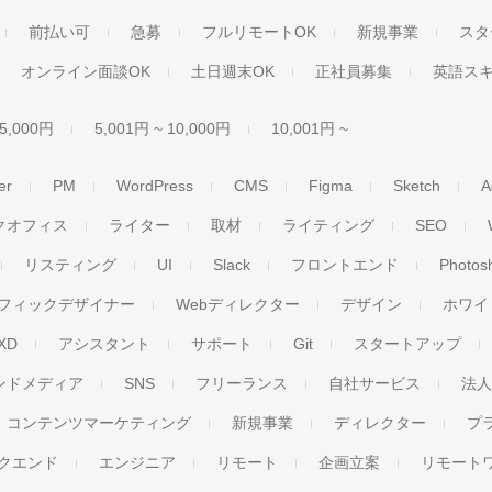
前払い可
急募
フルリモートOK
新規事業
スタ
オンライン面談OK
土日週末OK
正社員募集
英語ス
 5,000円
5,001円 ~ 10,000円
10,001円 ~
er
PM
WordPress
CMS
Figma
Sketch
A
クオフィス
ライター
取材
ライティング
SEO
リスティング
UI
Slack
フロントエンド
Photos
フィックデザイナー
Webディレクター
デザイン
ホワイ
XD
アシスタント
サポート
Git
スタートアップ
ンドメディア
SNS
フリーランス
自社サービス
法
コンテンツマーケティング
新規事業
ディレクター
プ
クエンド
エンジニア
リモート
企画立案
リモート