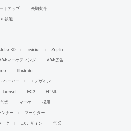
ートアップ
長期案件
キル歓迎
dobe XD
Invision
Zeplin
Webマーケティング
Web広告
hop
Illustrator
トペーパー
UIデザイン
Laravel
EC2
HTML
人営業
マーケ
採用
ランナー
マーケター
ワーク
UXデザイン
営業