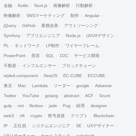
金融
Kotlin
Nuxt.js
画像解析
行動解析
映像解析
SNSマーケティング
制作
Angular
jQuery
GitHub
業務改善
アウトソーシング
Symfony
アプリエンジニア
Node.js
UI/UXデザイン
PL
ネットワーク
LP制作
ワイヤーフレーム
PowerPoint
美容
SQL
D2C
サービス開発
不動産
インフルエンサー
ブロックチェーン
styled-component
NestJS
EC-CUBE
ECCUBE
東京
Mac
Lambda
リーダー
google
Adsense
Twitter
YouTube
golang
abstract
ACF
Grunt
gulp
riot
flexbox
jade
Pug
経理
designer
web3
nft
crypto
暗号資産
クリプト
Blockchain
IP
正社員
システムエンジニア
SE
UXデザイナー
UXリサーチャー
セールステック
salestech