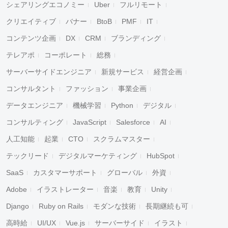
シェアリングエコノミー
Uber
フルリモート
クリエイティブ
バナー
BtoB
PMF
IT
コンテンツ企画
DX
CRM
ブランディング
テレアポ
コーポレート
総務
サーバーサイドエンジニア
新規サービス
経営企画
コンサルタント
ファッション
事業企画
データエンジニア
機械学習
Python
デジタル
コンサルティング
JavaScript
Salesforce
AI
人工知能
起業
CTO
スクラムマスター
テックリード
デジタルマーケティング
HubSpot
SaaS
カスタマーサポート
グローバル
外資
Adobe
イラストレーター
音楽
教育
Unity
Django
Ruby on Rails
モダンな技術
長期継続も可
高時給
UI/UX
Vue.js
サーバーサイド
イラスト