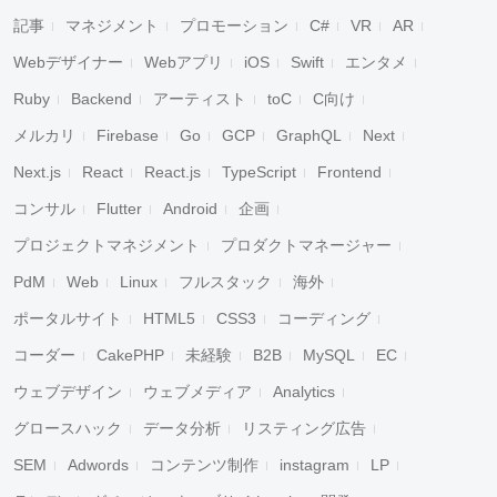
記事
マネジメント
プロモーション
C#
VR
AR
Webデザイナー
Webアプリ
iOS
Swift
エンタメ
Ruby
Backend
アーティスト
toC
C向け
メルカリ
Firebase
Go
GCP
GraphQL
Next
Next.js
React
React.js
TypeScript
Frontend
コンサル
Flutter
Android
企画
プロジェクトマネジメント
プロダクトマネージャー
PdM
Web
Linux
フルスタック
海外
ポータルサイト
HTML5
CSS3
コーディング
コーダー
CakePHP
未経験
B2B
MySQL
EC
ウェブデザイン
ウェブメディア
Analytics
グロースハック
データ分析
リスティング広告
SEM
Adwords
コンテンツ制作
instagram
LP