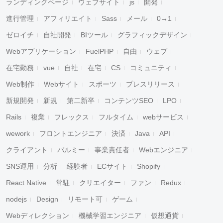
ランディングページ
ウェブサイト
js
開発
進行管理
アフィリエイト
Sass
メール
0→1
ゼロイチ
自社開発
BIツール
グラフィックデザイン
Webアプリケーション
FuelPHP
自由
ウェブ
在宅勤務
vue
自社
在宅
CS
コミュニティ
Web制作
Webサイト
スポーツ
プレスリリース
新規開発
新規
第二新卒
コンテンツSEO
LPO
Rails
複業
フレックス
フルタイム
webサービス
wework
フロントエンジニア
決済
Java
API
クライアント
パルミー
事業責任者
Webエンジニア
SNS運用
分析
経験者
ECサイト
Shopify
React Native
常駐
クリエイター
ファン
Redux
nodejs
Design
リモート可
ゲーム
Webディレクション
機械学習エンジニア
仮想通貨