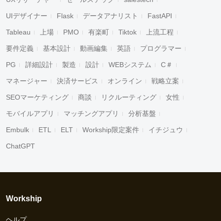
UIデザイナー
Flask
データアナリスト
FastAPI
Tableau
上場
PMO
有楽町
Tiktok
上流工程
要件定義
基本設計
動画編集
英語
プログラマー
PG
詳細設計
製造
設計
WEBシステム
C＃
マネージャー
決済サービス
オンライン
戦略立案
SEOマーケティング
商談
リクルーティング
女性
モバイルアプリ
マッチングアプリ
分析基盤
Embulk
ETL
ELT
Workship限定案件
イチジュウ
ChatGPT
Workship
ヘルプ