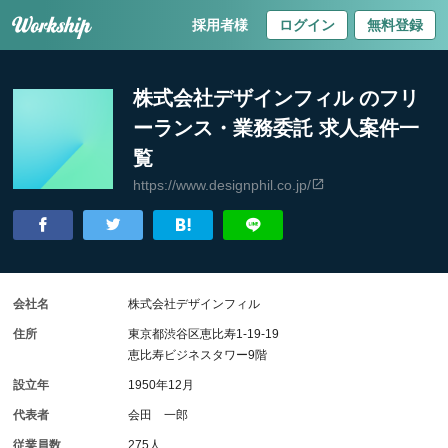
採用者様
ログイン
無料登録
株式会社デザインフィル のフリ
ーランス・業務委託 求人案件一
覧
https://www.designphil.co.jp/
会社名
株式会社デザインフィル
住所
東京都渋谷区恵比寿1-19-19
恵比寿ビジネスタワー9階
設立年
1950年12月
代表者
会田 一郎
従業員数
275人