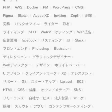
キーワード
PHP
AWS
Docker
PM
WordPress
CMS
Figma
Sketch
Adobe XD
Invision
Zeplin
副業
労務
バックオフィス
ライター
取材
ライティング
SEO
Webマーケティング
Web広告
広告運用
facebook
リスティング
UI
Slack
フロントエンド
Photoshop
Illustrator
ディレクション
グラフィックデザイナー
Webディレクター
デザイン
ホワイトペーパー
UIデザイン
クライアントワーク
XD
アシスタント
サポート
Git
スタートアップ
Laravel
EC2
HTML
CSS
編集
オウンドメディア
SNS
フリーランス
自社サービス
法人営業
マーケ
採用
スカウト
アプリ
コンテンツマーケティング