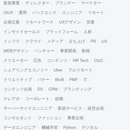
新規事業
ディレクター
プランナー
マーケター
UIUX
運用
バックエンド
エンジニア
リモート
企画立案
リモートワーク
UXデザイン
営業
インサイドセールス
プラットフォーム
人材
インフラ
クラウド
メディア
立ち上げ
PR
UX
WEBデザイン
ベンチャー
事業開発
動画
クリエーター
広告
コンテンツ
HR Tech
CtoC
シェアリングエコノミー
Uber
フルリモート
クリエイティブ
バナー
BtoB
PMF
IT
コンテンツ企画
DX
CRM
ブランディング
テレアポ
コーポレート
総務
サーバーサイドエンジニア
新規サービス
経営企画
コンサルタント
ファッション
事業企画
データエンジニア
機械学習
Python
デジタル