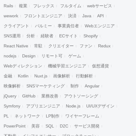
Rails
複業
フレックス
フルタイム
webサービス
wework
フロントエンジニア
決済
Java
API
クライアント
パルミー
事業責任者
Webエンジニア
SNS運用
分析
経験者
ECサイト
Shopify
React Native
常駐
クリエイター
ファン
Redux
nodejs
Design
リモート可
ゲーム
Webディレクション
機械学習エンジニア
仮想通貨
金融
Kotlin
Nuxt.js
画像解析
行動解析
映像解析
SNSマーケティング
制作
Angular
jQuery
GitHub
業務改善
アウトソーシング
Symfony
アプリエンジニア
Node.js
UI/UXデザイン
PL
ネットワーク
LP制作
ワイヤーフレーム
PowerPoint
美容
SQL
D2C
サービス開発