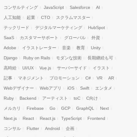
コンサルティング
JavaScript
Salesforce
AI
人工知能
起業
CTO
スクラムマスター
テックリード
デジタルマーケティング
HubSpot
SaaS
カスタマーサポート
グローバル
外資
Adobe
イラストレーター
音楽
教育
Unity
Django
Ruby on Rails
モダンな技術
長期継続も可
高時給
UI/UX
Vue.js
サーバーサイド
イラスト
記事
マネジメント
プロモーション
C#
VR
AR
Webデザイナー
Webアプリ
iOS
Swift
エンタメ
Ruby
Backend
アーティスト
toC
C向け
メルカリ
Firebase
Go
GCP
GraphQL
Next
Next.js
React
React.js
TypeScript
Frontend
コンサル
Flutter
Android
企画