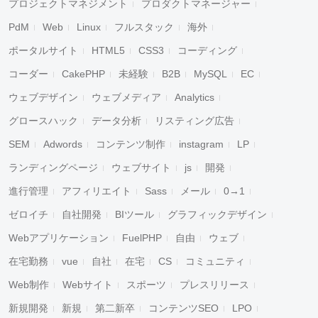
プロジェクトマネジメント
プロダクトマネージャー
PdM
Web
Linux
フルスタック
海外
ポータルサイト
HTML5
CSS3
コーディング
コーダー
CakePHP
未経験
B2B
MySQL
EC
ウェブデザイン
ウェブメディア
Analytics
グロースハック
データ分析
リスティング広告
SEM
Adwords
コンテンツ制作
instagram
LP
ランディングページ
ウェブサイト
js
開発
進行管理
アフィリエイト
Sass
メール
0→1
ゼロイチ
自社開発
BIツール
グラフィックデザイン
Webアプリケーション
FuelPHP
自由
ウェブ
在宅勤務
vue
自社
在宅
CS
コミュニティ
Web制作
Webサイト
スポーツ
プレスリリース
新規開発
新規
第二新卒
コンテンツSEO
LPO