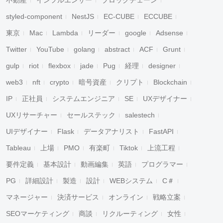
不動産
インフルエンサー
ブロックチェーン
styled-component
NestJS
EC-CUBE
ECCUBE
東京
Mac
Lambda
リーダー
google
Adsense
Twitter
YouTube
golang
abstract
ACF
Grunt
gulp
riot
flexbox
jade
Pug
経理
designer
web3
nft
crypto
暗号資産
クリプト
Blockchain
IP
正社員
システムエンジニア
SE
UXデザイナー
UXリサーチャー
セールステック
salestech
UIデザイナー
Flask
データアナリスト
FastAPI
Tableau
上場
PMO
有楽町
Tiktok
上流工程
要件定義
基本設計
動画編集
英語
プログラマー
PG
詳細設計
製造
設計
WEBシステム
C＃
マネージャー
決済サービス
オンライン
戦略立案
SEOマーケティング
商談
リクルーティング
女性