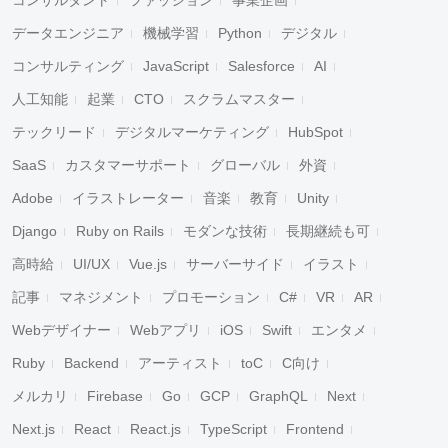
データエンジニア
機械学習
Python
デジタル
コンサルティング
JavaScript
Salesforce
AI
人工知能
起業
CTO
スクラムマスター
テックリード
デジタルマーケティング
HubSpot
SaaS
カスタマーサポート
グローバル
外資
Adobe
イラストレーター
音楽
教育
Unity
Django
Ruby on Rails
モダンな技術
長期継続も可
高時給
UI/UX
Vue.js
サーバーサイド
イラスト
記事
マネジメント
プロモーション
C#
VR
AR
Webデザイナー
Webアプリ
iOS
Swift
エンタメ
Ruby
Backend
アーティスト
toC
C向け
メルカリ
Firebase
Go
GCP
GraphQL
Next
Next.js
React
React.js
TypeScript
Frontend