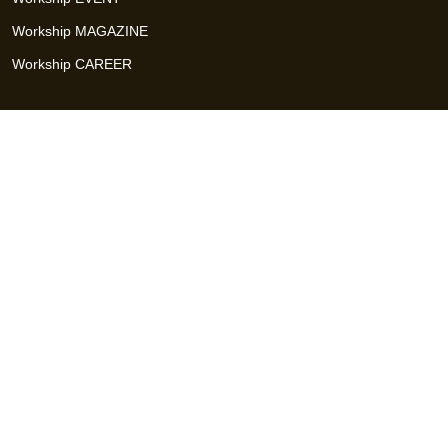
Workship MAGAZINE
Workship CAREER
関連サイト
GIGサイト
UXデザイン・プロトタイプ制作 - UX Design Lab
Webサイト制作 / CMS・マーケティングツール - LeadGrid
デザ
イナー特化の採用支援サービス - クロスデザイナー
インフラエ
ンジニア特化の採用支援サービス - クロスネットワーク
エンジ
ニア・デザイナーのフリーランス採用 - Workship
エンジニアの
採用支援・人材紹介 - Workship CAREER
日本最大級のHR・フ
リーランスメディア - Workship MAGAZINE
コンテンツマーケ
ティング総合パートナー - コンマルク
Workship（ワークシップ）は、デザイナー、エンジニア、マーケタ
ー、編集者、人事、広報などデジタル業界で活躍するプロフェッシ