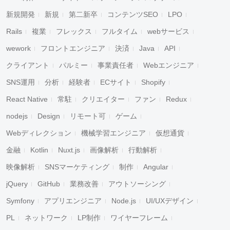
新規開発
新規
第二新卒
コンテンツSEO
LPO
Rails
複業
フレックス
フルタイム
webサービス
wework
フロントエンジニア
決済
Java
API
クライアント
パルミー
事業責任者
Webエンジニア
SNS運用
分析
経験者
ECサイト
Shopify
React Native
常駐
クリエイター
ファン
Redux
nodejs
Design
リモート可
ゲーム
Webディレクション
機械学習エンジニア
仮想通貨
金融
Kotlin
Nuxt.js
画像解析
行動解析
映像解析
SNSマーケティング
制作
Angular
jQuery
GitHub
業務改善
アウトソーシング
Symfony
アプリエンジニア
Node.js
UI/UXデザイン
PL
ネットワーク
LP制作
ワイヤーフレーム