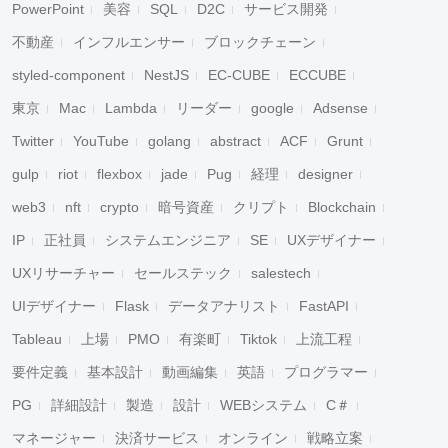
PowerPoint
美容
SQL
D2C
サービス開発
不動産
インフルエンサー
ブロックチェーン
styled-component
NestJS
EC-CUBE
ECCUBE
東京
Mac
Lambda
リーダー
google
Adsense
Twitter
YouTube
golang
abstract
ACF
Grunt
gulp
riot
flexbox
jade
Pug
経理
designer
web3
nft
crypto
暗号資産
クリプト
Blockchain
IP
正社員
システムエンジニア
SE
UXデザイナー
UXリサーチャー
セールステック
salestech
UIデザイナー
Flask
データアナリスト
FastAPI
Tableau
上場
PMO
有楽町
Tiktok
上流工程
要件定義
基本設計
動画編集
英語
プログラマー
PG
詳細設計
製造
設計
WEBシステム
C＃
マネージャー
決済サービス
オンライン
戦略立案