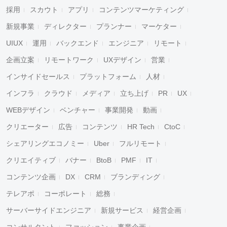
採用
スカウト
アプリ
コンテンツマーケティング
新規事業
ディレクター
プランナー
マーケター
UIUX
運用
バックエンド
エンジニア
リモート
企画立案
リモートワーク
UXデザイン
営業
インサイドセールス
プラットフォーム
人材
インフラ
クラウド
メディア
立ち上げ
PR
UX
WEBデザイン
ベンチャー
事業開発
動画
クリエーター
広告
コンテンツ
HR Tech
CtoC
シェアリングエコノミー
Uber
フルリモート
クリエイティブ
バナー
BtoB
PMF
IT
コンテンツ企画
DX
CRM
ブランディング
テレアポ
コーポレート
総務
サーバーサイドエンジニア
新規サービス
経営企画
コンサルタント
ファッション
事業企画