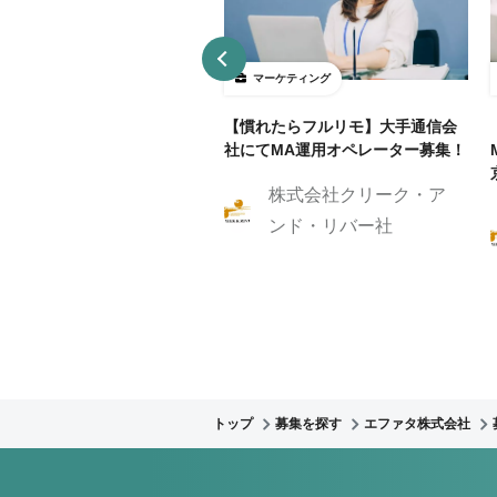
ーケティング
マーケティング
リモ/月50h程度】通信業界
【慣れたらフルリモ】大手通信会
RM/MAマーケティングスト
社にてMA運用オペレーター募集！
ジスト
株式会社クリーク・ア
株式会社クリーク・ア
ンド・リバー社
ンド・リバー社
トップ
募集を探す
エファタ株式会社