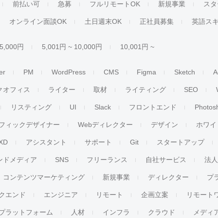
前払い可
急募
フルリモートOK
新規事業
スタ
オンライン面談OK
土日週末OK
正社員募集
英語ス
 5,000円
5,001円 ~ 10,000円
10,001円 ~
er
PM
WordPress
CMS
Figma
Sketch
A
クオフィス
ライター
取材
ライティング
SEO
リスティング
UI
Slack
フロントエンド
Photos
フィックデザイナー
Webディレクター
デザイン
ホワイ
XD
アシスタント
サポート
Git
スタートアップ
ンドメディア
SNS
フリーランス
自社サービス
法
コンテンツマーケティング
新規事業
ディレクター
プ
クエンド
エンジニア
リモート
企画立案
リモート
プラットフォーム
人材
インフラ
クラウド
メディ