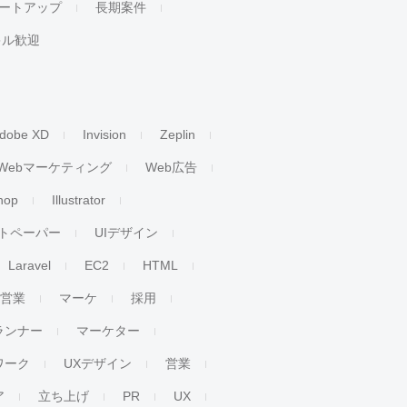
ートアップ
長期案件
キル歓迎
dobe XD
Invision
Zeplin
Webマーケティング
Web広告
hop
Illustrator
トペーパー
UIデザイン
Laravel
EC2
HTML
人営業
マーケ
採用
ランナー
マーケター
ワーク
UXデザイン
営業
ア
立ち上げ
PR
UX