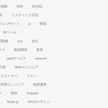
未経験
B2B
MySQL
析
リスティング広告
ウェブサイト
js
開発
BIツール
宅勤務
vue
自社
ース
新規開発
新規
webサービス
wework
任者
Webエンジニア
クリエイター
ファン
械学習エンジニア
仮想通貨
グ
制作
Angular
Node.js
UI/UXデザイン