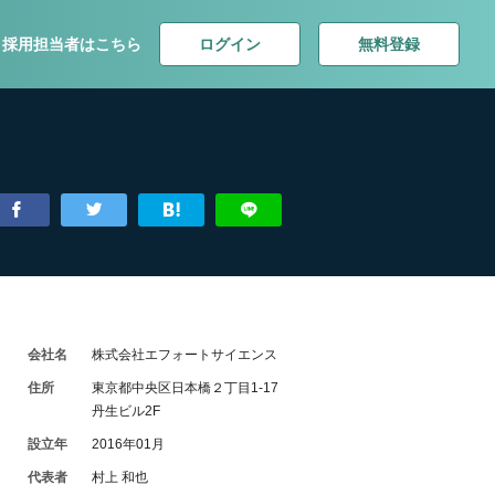
ログイン
無料登録
採用担当者はこちら
会社名
株式会社エフォートサイエンス
住所
東京都中央区日本橋２丁目1-17
丹生ビル2F
設立年
2016年01月
代表者
村上 和也