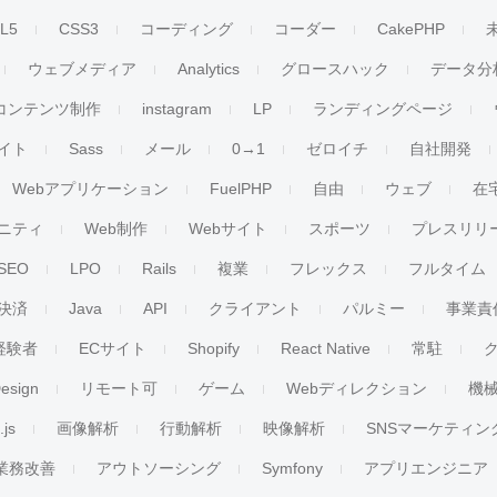
L5
CSS3
コーディング
コーダー
CakePHP
ウェブメディア
Analytics
グロースハック
データ分
コンテンツ制作
instagram
LP
ランディングページ
イト
Sass
メール
0→1
ゼロイチ
自社開発
Webアプリケーション
FuelPHP
自由
ウェブ
在
ニティ
Web制作
Webサイト
スポーツ
プレスリリ
SEO
LPO
Rails
複業
フレックス
フルタイム
決済
Java
API
クライアント
パルミー
事業責
経験者
ECサイト
Shopify
React Native
常駐
esign
リモート可
ゲーム
Webディレクション
機
.js
画像解析
行動解析
映像解析
SNSマーケティン
業務改善
アウトソーシング
Symfony
アプリエンジニア