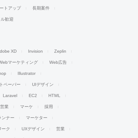
ートアップ
長期案件
キル歓迎
dobe XD
Invision
Zeplin
Webマーケティング
Web広告
hop
Illustrator
トペーパー
UIデザイン
Laravel
EC2
HTML
人営業
マーケ
採用
ランナー
マーケター
ワーク
UXデザイン
営業