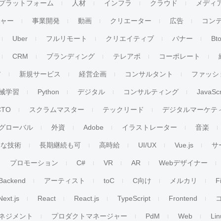
プラットフォーム
人材
インフラ
クラウド
メディ
チャー
事業開発
動画
クリエーター
広告
コン
Uber
フルリモート
クリエイティブ
バナー
Bt
CRM
ブランディング
テレアポ
コーポレート
ア
新規サービス
経営企画
コンサルタント
ファッシ
械学習
Python
デジタル
コンサルティング
JavaScr
CTO
スクラムマスター
テックリード
デジタルマーケテ
グローバル
外資
Adobe
イラストレーター
音楽
ンな技術
長期継続も可
高時給
UI/UX
Vue.js
サ
プロモーション
C#
VR
AR
Webデザイナー
Backend
アーティスト
toC
C向け
メルカリ
F
Next.js
React
React.js
TypeScript
Frontend
ネジメント
プロダクトマネージャー
PdM
Web
Lin