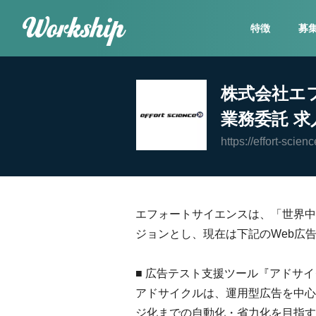
特徴
募
株式会社エ
業務委託 求
https://effort-scienc
エフォートサイエンスは、「世界中
ジョンとし、現在は下記のWeb広
■ 広告テスト支援ツール『アドサ
アドサイクルは、運用型広告を中心
ジ化までの自動化・省力化を目指す