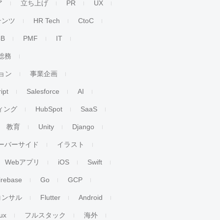
ア
立ち上げ
PR
UX
テンツ
HR Tech
CtoC
oB
PMF
IT
総務
ョン
事業企画
ipt
Salesforce
AI
ィング
HubSpot
SaaS
教育
Unity
Django
ーバーサイド
イラスト
Webアプリ
iOS
Swift
irebase
Go
GCP
コンサル
Flutter
Android
ux
フルスタック
海外