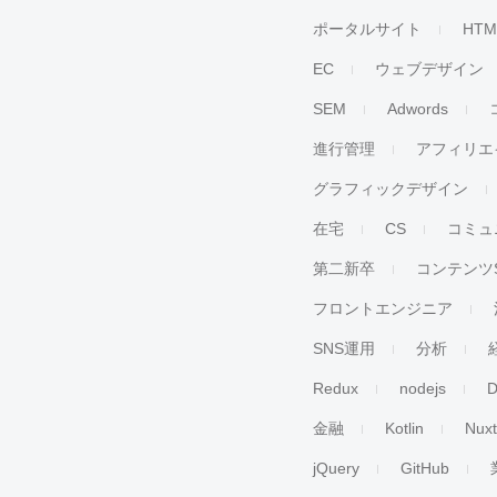
ポータルサイト
HTM
EC
ウェブデザイン
SEM
Adwords
進行管理
アフィリエ
グラフィックデザイン
在宅
CS
コミュ
第二新卒
コンテンツ
フロントエンジニア
SNS運用
分析
Redux
nodejs
D
金融
Kotlin
Nuxt
jQuery
GitHub