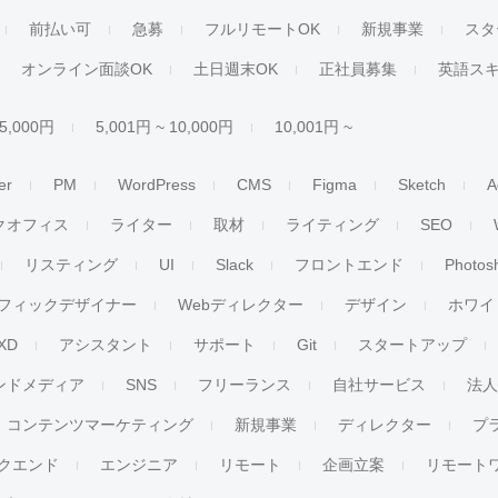
前払い可
急募
フルリモートOK
新規事業
スタ
オンライン面談OK
土日週末OK
正社員募集
英語ス
 5,000円
5,001円 ~ 10,000円
10,001円 ~
er
PM
WordPress
CMS
Figma
Sketch
A
クオフィス
ライター
取材
ライティング
SEO
リスティング
UI
Slack
フロントエンド
Photos
フィックデザイナー
Webディレクター
デザイン
ホワイ
XD
アシスタント
サポート
Git
スタートアップ
ンドメディア
SNS
フリーランス
自社サービス
法
コンテンツマーケティング
新規事業
ディレクター
プ
クエンド
エンジニア
リモート
企画立案
リモート