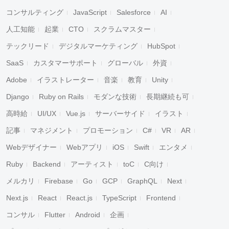
コンサルティング
JavaScript
Salesforce
AI
人工知能
起業
CTO
スクラムマスター
テックリード
デジタルマーケティング
HubSpot
SaaS
カスタマーサポート
グローバル
外資
Adobe
イラストレーター
音楽
教育
Unity
Django
Ruby on Rails
モダンな技術
長期継続も可
高時給
UI/UX
Vue.js
サーバーサイド
イラスト
記事
マネジメント
プロモーション
C#
VR
AR
Webデザイナー
Webアプリ
iOS
Swift
エンタメ
Ruby
Backend
アーティスト
toC
C向け
メルカリ
Firebase
Go
GCP
GraphQL
Next
Next.js
React
React.js
TypeScript
Frontend
コンサル
Flutter
Android
企画