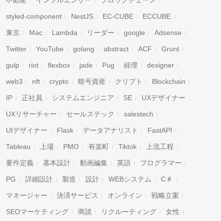
不動産
インフルエンサー
ブロックチェーン
styled-component
NestJS
EC-CUBE
ECCUBE
東京
Mac
Lambda
リーダー
google
Adsense
Twitter
YouTube
golang
abstract
ACF
Grunt
gulp
riot
flexbox
jade
Pug
経理
designer
web3
nft
crypto
暗号資産
クリプト
Blockchain
IP
正社員
システムエンジニア
SE
UXデザイナー
UXリサーチャー
セールステック
salestech
UIデザイナー
Flask
データアナリスト
FastAPI
Tableau
上場
PMO
有楽町
Tiktok
上流工程
要件定義
基本設計
動画編集
英語
プログラマー
PG
詳細設計
製造
設計
WEBシステム
C＃
マネージャー
決済サービス
オンライン
戦略立案
SEOマーケティング
商談
リクルーティング
女性