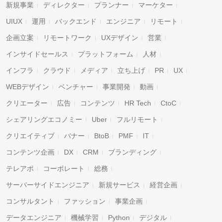
新規事業
ディレクター
プランナー
マーケター
UIUX
運用
バックエンド
エンジニア
リモート
企画立案
リモートワーク
UXデザイン
営業
インサイドセールス
プラットフォーム
人材
インフラ
クラウド
メディア
立ち上げ
PR
UX
WEBデザイン
ベンチャー
事業開発
動画
クリエーター
広告
コンテンツ
HR Tech
CtoC
シェアリングエコノミー
Uber
フルリモート
クリエイティブ
バナー
BtoB
PMF
IT
コンテンツ企画
DX
CRM
ブランディング
テレアポ
コーポレート
総務
サーバーサイドエンジニア
新規サービス
経営企画
コンサルタント
ファッション
事業企画
データエンジニア
機械学習
Python
デジタル