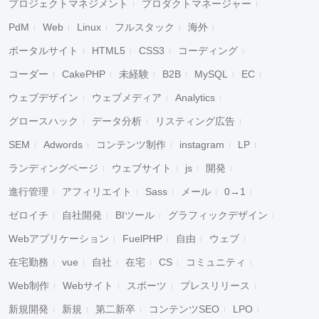
プロジェクトマネジメント
プロダクトマネージャー
PdM
Web
Linux
フルスタック
海外
ポータルサイト
HTML5
CSS3
コーディング
コーダー
CakePHP
未経験
B2B
MySQL
EC
ウェブデザイン
ウェブメディア
Analytics
グロースハック
データ分析
リスティング広告
SEM
Adwords
コンテンツ制作
instagram
LP
ランディングページ
ウェブサイト
js
開発
進行管理
アフィリエイト
Sass
メール
0→1
ゼロイチ
自社開発
BIツール
グラフィックデザイン
Webアプリケーション
FuelPHP
自由
ウェブ
在宅勤務
vue
自社
在宅
CS
コミュニティ
Web制作
Webサイト
スポーツ
プレスリリース
新規開発
新規
第二新卒
コンテンツSEO
LPO