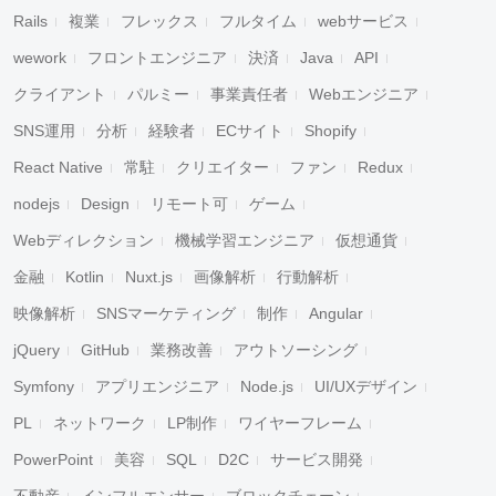
Rails
複業
フレックス
フルタイム
webサービス
wework
フロントエンジニア
決済
Java
API
クライアント
パルミー
事業責任者
Webエンジニア
SNS運用
分析
経験者
ECサイト
Shopify
React Native
常駐
クリエイター
ファン
Redux
nodejs
Design
リモート可
ゲーム
Webディレクション
機械学習エンジニア
仮想通貨
金融
Kotlin
Nuxt.js
画像解析
行動解析
映像解析
SNSマーケティング
制作
Angular
jQuery
GitHub
業務改善
アウトソーシング
Symfony
アプリエンジニア
Node.js
UI/UXデザイン
PL
ネットワーク
LP制作
ワイヤーフレーム
PowerPoint
美容
SQL
D2C
サービス開発