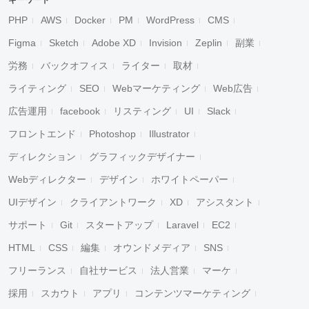
キーワード
PHP
AWS
Docker
PM
WordPress
CMS
Figma
Sketch
Adobe XD
Invision
Zeplin
副業
労務
バックオフィス
ライター
取材
ライティング
SEO
Webマーケティング
Web広告
広告運用
facebook
リスティング
UI
Slack
フロントエンド
Photoshop
Illustrator
ディレクション
グラフィックデザイナー
Webディレクター
デザイン
ホワイトペーパー
UIデザイン
クライアントワーク
XD
アシスタント
サポート
Git
スタートアップ
Laravel
EC2
HTML
CSS
編集
オウンドメディア
SNS
フリーランス
自社サービス
法人営業
マーケ
採用
スカウト
アプリ
コンテンツマーケティング