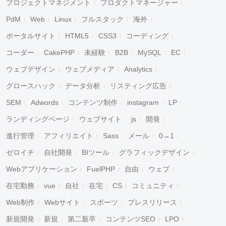
プロジェクトマネジメント
プロダクトマネージャー
PdM
Web
Linux
フルスタック
海外
ポータルサイト
HTML5
CSS3
コーディング
コーダー
CakePHP
未経験
B2B
MySQL
EC
ウェブデザイン
ウェブメディア
Analytics
グロースハック
データ分析
リスティング広告
SEM
Adwords
コンテンツ制作
instagram
LP
ランディングページ
ウェブサイト
js
開発
進行管理
アフィリエイト
Sass
メール
0→1
ゼロイチ
自社開発
BIツール
グラフィックデザイン
Webアプリケーション
FuelPHP
自由
ウェブ
在宅勤務
vue
自社
在宅
CS
コミュニティ
Web制作
Webサイト
スポーツ
プレスリリース
新規開発
新規
第二新卒
コンテンツSEO
LPO