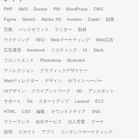
キーワード
PHP
AWS
Docker
PM
WordPress
CMS
Figma
Sketch
Adobe XD
Invision
Zeplin
副業
労務
バックオフィス
ライター
取材
ライティング
SEO
Webマーケティング
Web広告
広告運用
facebook
リスティング
UI
Slack
フロントエンド
Photoshop
Illustrator
ディレクション
グラフィックデザイナー
Webディレクター
デザイン
ホワイトペーパー
UIデザイン
クライアントワーク
XD
アシスタント
サポート
Git
スタートアップ
Laravel
EC2
HTML
CSS
編集
オウンドメディア
SNS
フリーランス
自社サービス
法人営業
マーケ
採用
スカウト
アプリ
コンテンツマーケティング