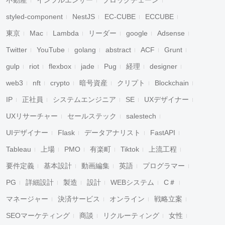
不動産
インフルエンサー
ブロックチェーン
styled-component
NestJS
EC-CUBE
ECCUBE
東京
Mac
Lambda
リーダー
google
Adsense
Twitter
YouTube
golang
abstract
ACF
Grunt
gulp
riot
flexbox
jade
Pug
経理
designer
web3
nft
crypto
暗号資産
クリプト
Blockchain
IP
正社員
システムエンジニア
SE
UXデザイナー
UXリサーチャー
セールステック
salestech
UIデザイナー
Flask
データアナリスト
FastAPI
Tableau
上場
PMO
有楽町
Tiktok
上流工程
要件定義
基本設計
動画編集
英語
プログラマー
PG
詳細設計
製造
設計
WEBシステム
C＃
マネージャー
決済サービス
オンライン
戦略立案
SEOマーケティング
商談
リクルーティング
女性