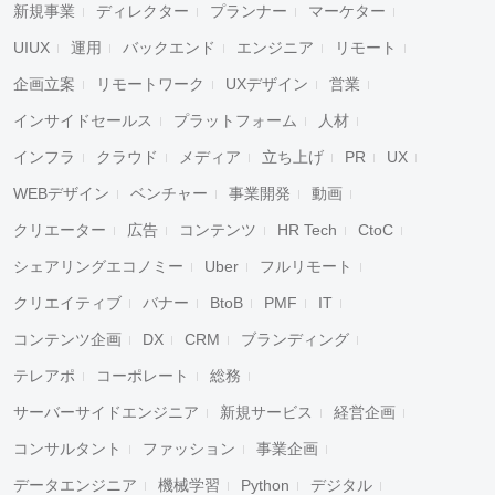
新規事業
ディレクター
プランナー
マーケター
UIUX
運用
バックエンド
エンジニア
リモート
企画立案
リモートワーク
UXデザイン
営業
インサイドセールス
プラットフォーム
人材
インフラ
クラウド
メディア
立ち上げ
PR
UX
WEBデザイン
ベンチャー
事業開発
動画
クリエーター
広告
コンテンツ
HR Tech
CtoC
シェアリングエコノミー
Uber
フルリモート
クリエイティブ
バナー
BtoB
PMF
IT
コンテンツ企画
DX
CRM
ブランディング
テレアポ
コーポレート
総務
サーバーサイドエンジニア
新規サービス
経営企画
コンサルタント
ファッション
事業企画
データエンジニア
機械学習
Python
デジタル