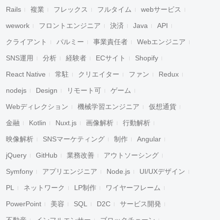
Rails
複業
フレックス
フルタイム
webサービス
wework
フロントエンジニア
決済
Java
API
クライアント
パルミー
事業責任者
Webエンジニア
SNS運用
分析
経験者
ECサイト
Shopify
React Native
常駐
クリエイター
ファン
Redux
nodejs
Design
リモート可
ゲーム
Webディレクション
機械学習エンジニア
仮想通貨
金融
Kotlin
Nuxt.js
画像解析
行動解析
映像解析
SNSマーケティング
制作
Angular
jQuery
GitHub
業務改善
アウトソーシング
Symfony
アプリエンジニア
Node.js
UI/UXデザイン
PL
ネットワーク
LP制作
ワイヤーフレーム
PowerPoint
美容
SQL
D2C
サービス開発