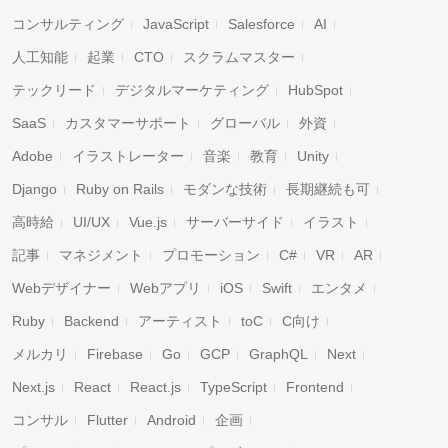
コンサルティング
JavaScript
Salesforce
AI
人工知能
起業
CTO
スクラムマスター
テックリード
デジタルマーケティング
HubSpot
SaaS
カスタマーサポート
グローバル
外資
Adobe
イラストレーター
音楽
教育
Unity
Django
Ruby on Rails
モダンな技術
長期継続も可
高時給
UI/UX
Vue.js
サーバーサイド
イラスト
記事
マネジメント
プロモーション
C#
VR
AR
Webデザイナー
Webアプリ
iOS
Swift
エンタメ
Ruby
Backend
アーティスト
toC
C向け
メルカリ
Firebase
Go
GCP
GraphQL
Next
Next.js
React
React.js
TypeScript
Frontend
コンサル
Flutter
Android
企画