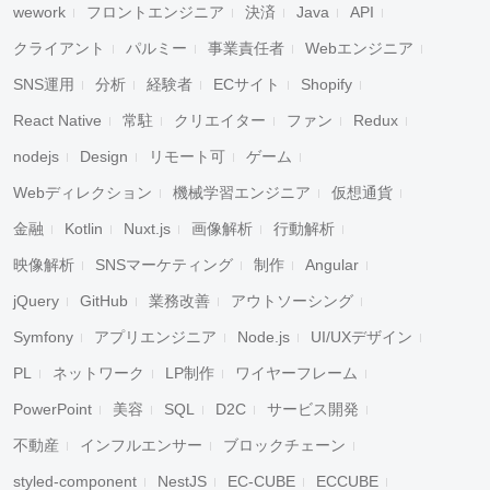
wework
フロントエンジニア
決済
Java
API
クライアント
パルミー
事業責任者
Webエンジニア
SNS運用
分析
経験者
ECサイト
Shopify
React Native
常駐
クリエイター
ファン
Redux
nodejs
Design
リモート可
ゲーム
Webディレクション
機械学習エンジニア
仮想通貨
金融
Kotlin
Nuxt.js
画像解析
行動解析
映像解析
SNSマーケティング
制作
Angular
jQuery
GitHub
業務改善
アウトソーシング
Symfony
アプリエンジニア
Node.js
UI/UXデザイン
PL
ネットワーク
LP制作
ワイヤーフレーム
PowerPoint
美容
SQL
D2C
サービス開発
不動産
インフルエンサー
ブロックチェーン
styled-component
NestJS
EC-CUBE
ECCUBE