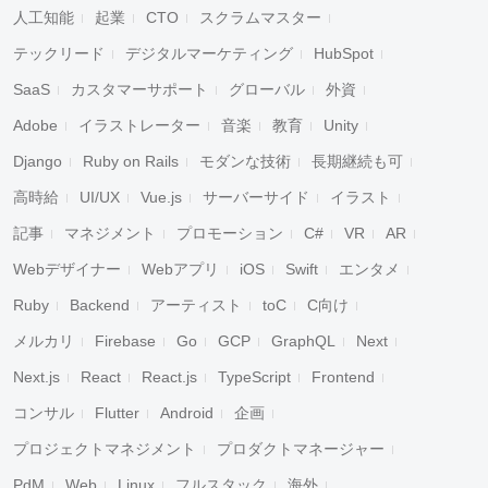
人工知能
起業
CTO
スクラムマスター
テックリード
デジタルマーケティング
HubSpot
SaaS
カスタマーサポート
グローバル
外資
Adobe
イラストレーター
音楽
教育
Unity
Django
Ruby on Rails
モダンな技術
長期継続も可
高時給
UI/UX
Vue.js
サーバーサイド
イラスト
記事
マネジメント
プロモーション
C#
VR
AR
Webデザイナー
Webアプリ
iOS
Swift
エンタメ
Ruby
Backend
アーティスト
toC
C向け
メルカリ
Firebase
Go
GCP
GraphQL
Next
Next.js
React
React.js
TypeScript
Frontend
コンサル
Flutter
Android
企画
プロジェクトマネジメント
プロダクトマネージャー
PdM
Web
Linux
フルスタック
海外