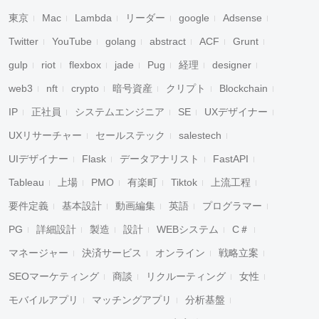
東京
Mac
Lambda
リーダー
google
Adsense
Twitter
YouTube
golang
abstract
ACF
Grunt
gulp
riot
flexbox
jade
Pug
経理
designer
web3
nft
crypto
暗号資産
クリプト
Blockchain
IP
正社員
システムエンジニア
SE
UXデザイナー
UXリサーチャー
セールステック
salestech
UIデザイナー
Flask
データアナリスト
FastAPI
Tableau
上場
PMO
有楽町
Tiktok
上流工程
要件定義
基本設計
動画編集
英語
プログラマー
PG
詳細設計
製造
設計
WEBシステム
C＃
マネージャー
決済サービス
オンライン
戦略立案
SEOマーケティング
商談
リクルーティング
女性
モバイルアプリ
マッチングアプリ
分析基盤