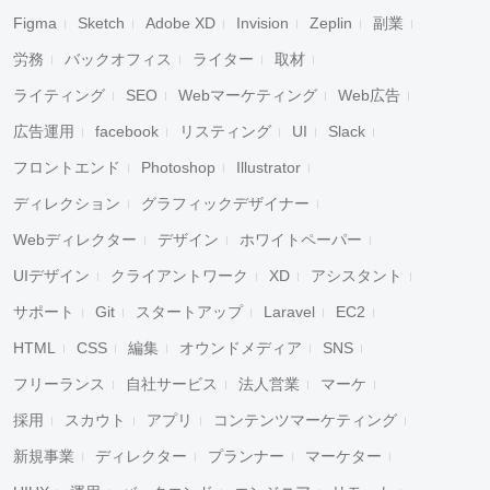
Figma
Sketch
Adobe XD
Invision
Zeplin
副業
労務
バックオフィス
ライター
取材
ライティング
SEO
Webマーケティング
Web広告
広告運用
facebook
リスティング
UI
Slack
フロントエンド
Photoshop
Illustrator
ディレクション
グラフィックデザイナー
Webディレクター
デザイン
ホワイトペーパー
UIデザイン
クライアントワーク
XD
アシスタント
サポート
Git
スタートアップ
Laravel
EC2
HTML
CSS
編集
オウンドメディア
SNS
フリーランス
自社サービス
法人営業
マーケ
採用
スカウト
アプリ
コンテンツマーケティング
新規事業
ディレクター
プランナー
マーケター