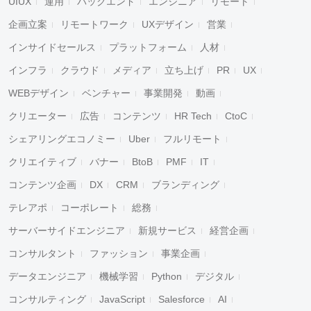
UIUX
運用
バックエンド
エンジニア
リモート
企画立案
リモートワーク
UXデザイン
営業
インサイドセールス
プラットフォーム
人材
インフラ
クラウド
メディア
立ち上げ
PR
UX
WEBデザイン
ベンチャー
事業開発
動画
クリエーター
広告
コンテンツ
HR Tech
CtoC
シェアリングエコノミー
Uber
フルリモート
クリエイティブ
バナー
BtoB
PMF
IT
コンテンツ企画
DX
CRM
ブランディング
テレアポ
コーポレート
総務
サーバーサイドエンジニア
新規サービス
経営企画
コンサルタント
ファッション
事業企画
データエンジニア
機械学習
Python
デジタル
コンサルティング
JavaScript
Salesforce
AI