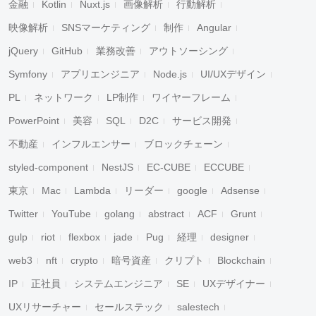
金融
Kotlin
Nuxt.js
画像解析
行動解析
映像解析
SNSマーケティング
制作
Angular
jQuery
GitHub
業務改善
アウトソーシング
Symfony
アプリエンジニア
Node.js
UI/UXデザイン
PL
ネットワーク
LP制作
ワイヤーフレーム
PowerPoint
美容
SQL
D2C
サービス開発
不動産
インフルエンサー
ブロックチェーン
styled-component
NestJS
EC-CUBE
ECCUBE
東京
Mac
Lambda
リーダー
google
Adsense
Twitter
YouTube
golang
abstract
ACF
Grunt
gulp
riot
flexbox
jade
Pug
経理
designer
web3
nft
crypto
暗号資産
クリプト
Blockchain
IP
正社員
システムエンジニア
SE
UXデザイナー
UXリサーチャー
セールステック
salestech