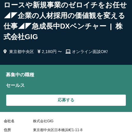
ロースや新規事業のゼロイチをお任せ
◢◤企業の人材採用の価値観を変える
仕事◢◤急成長中DXベンチャー | 株
式会社GIG
東京都中央区
2,180円 〜
オンライン面談OK!
募集中の職種
セールス
応募する
会社名
株式会社GIG
住所
東京都中央区日本橋浜町1-11-8