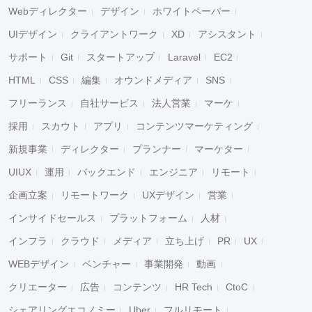
Webディレクター
デザイン
ホワイトペーパー
UIデザイン
クライアントワーク
XD
アシスタント
サポート
Git
スタートアップ
Laravel
EC2
HTML
CSS
編集
オウンドメディア
SNS
フリーランス
自社サービス
法人営業
マーケ
採用
スカウト
アプリ
コンテンツマーケティング
新規事業
ディレクター
プランナー
マーケター
UIUX
運用
バックエンド
エンジニア
リモート
企画立案
リモートワーク
UXデザイン
営業
インサイドセールス
プラットフォーム
人材
インフラ
クラウド
メディア
立ち上げ
PR
UX
WEBデザイン
ベンチャー
事業開発
動画
クリエーター
広告
コンテンツ
HR Tech
CtoC
シェアリングエコノミー
Uber
フルリモート