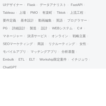
UIデザイナー
Flask
データアナリスト
FastAPI
Tableau
上場
PMO
有楽町
Tiktok
上流工程
要件定義
基本設計
動画編集
英語
プログラマー
PG
詳細設計
製造
設計
WEBシステム
C＃
マネージャー
決済サービス
オンライン
戦略立案
SEOマーケティング
商談
リクルーティング
女性
モバイルアプリ
マッチングアプリ
分析基盤
Embulk
ETL
ELT
Workship限定案件
イチジュウ
ChatGPT
Workship
ヘルプ