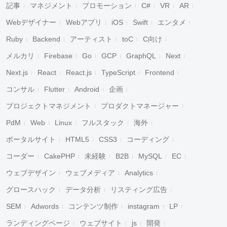
記事
マネジメント
プロモーション
C#
VR
AR
Webデザイナー
Webアプリ
iOS
Swift
エンタメ
Ruby
Backend
アーティスト
toC
C向け
メルカリ
Firebase
Go
GCP
GraphQL
Next
Next.js
React
React.js
TypeScript
Frontend
コンサル
Flutter
Android
企画
プロジェクトマネジメント
プロダクトマネージャー
PdM
Web
Linux
フルスタック
海外
ポータルサイト
HTML5
CSS3
コーディング
コーダー
CakePHP
未経験
B2B
MySQL
EC
ウェブデザイン
ウェブメディア
Analytics
グロースハック
データ分析
リスティング広告
SEM
Adwords
コンテンツ制作
instagram
LP
ランディングページ
ウェブサイト
js
開発