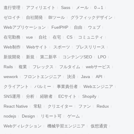
進行管理
アフィリエイト
Sass
メール
0→1
ゼロイチ
自社開発
BIツール
グラフィックデザイン
Webアプリケーション
FuelPHP
自由
ウェブ
在宅勤務
vue
自社
在宅
CS
コミュニティ
Web制作
Webサイト
スポーツ
プレスリリース
新規開発
新規
第二新卒
コンテンツSEO
LPO
Rails
複業
フレックス
フルタイム
webサービス
wework
フロントエンジニア
決済
Java
API
クライアント
パルミー
事業責任者
Webエンジニア
SNS運用
分析
経験者
ECサイト
Shopify
React Native
常駐
クリエイター
ファン
Redux
nodejs
Design
リモート可
ゲーム
Webディレクション
機械学習エンジニア
仮想通貨