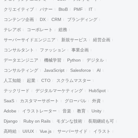
クリエイティブ
バナー
BtoB
PMF
IT
コンテンツ企画
DX
CRM
ブランディング
テレアポ
コーポレート
総務
サーバーサイドエンジニア
新規サービス
経営企画
コンサルタント
ファッション
事業企画
データエンジニア
機械学習
Python
デジタル
コンサルティング
JavaScript
Salesforce
AI
人工知能
起業
CTO
スクラムマスター
テックリード
デジタルマーケティング
HubSpot
SaaS
カスタマーサポート
グローバル
外資
Adobe
イラストレーター
音楽
教育
Unity
Django
Ruby on Rails
モダンな技術
長期継続も可
高時給
UI/UX
Vue.js
サーバーサイド
イラスト