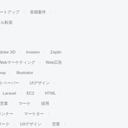
ートアップ
長期案件
キル歓迎
dobe XD
Invision
Zeplin
Webマーケティング
Web広告
hop
Illustrator
トペーパー
UIデザイン
Laravel
EC2
HTML
人営業
マーケ
採用
ランナー
マーケター
ワーク
UXデザイン
営業