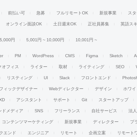
前払い可
急募
フルリモートOK
新規事業
スタ
オンライン面談OK
土日週末OK
正社員募集
英語ス
 5,000円
5,001円 ~ 10,000円
10,001円 ~
er
PM
WordPress
CMS
Figma
Sketch
A
クオフィス
ライター
取材
ライティング
SEO
リスティング
UI
Slack
フロントエンド
Photos
フィックデザイナー
Webディレクター
デザイン
ホワイ
XD
アシスタント
サポート
Git
スタートアップ
ンドメディア
SNS
フリーランス
自社サービス
法
コンテンツマーケティング
新規事業
ディレクター
プ
クエンド
エンジニア
リモート
企画立案
リモート