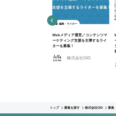
集・ライター
編集・ライター
モートOK! インフラエンジ
Webメディア運営／コンテンツマ
特化メディア立ち上げに伴う
ーケティング支援を主導するライ
ター募集
ターを募集！
株式会社GIG
株式会社GIG
トップ
募集を探す
株式会社GIG
募集