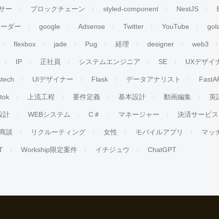
サー
ブロックチェーン
styled-component
NestJS
リーダー
google
Adsense
Twitter
YouTube
gol
flexbox
jade
Pug
経理
designer
web3
IP
正社員
システムエンジニア
SE
UXデザイ
stech
UIデザイナー
Flask
データアナリスト
FastA
ktok
上流工程
要件定義
基本設計
動画編集
英
設計
WEBシステム
C＃
マネージャー
決済サービス
商談
リクルーティング
女性
モバイルアプリ
マッ
T
Workship限定案件
イチジュウ
ChatGPT