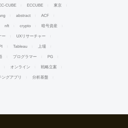
EC-CUBE
ECCUBE
東京
ang
abstract
ACF
nft
crypto
暗号資産
ナー
UXリサーチャー
PI
Tableau
上場
語
プログラマー
PG
オンライン
戦略立案
チングアプリ
分析基盤