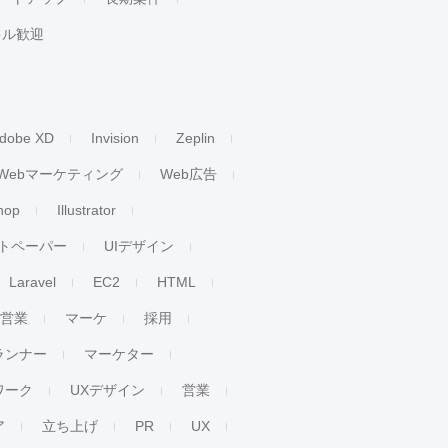
キル歓迎
dobe XD
Invision
Zeplin
Webマーケティング
Web広告
hop
Illustrator
トペーパー
UIデザイン
Laravel
EC2
HTML
人営業
マーケ
採用
ランナー
マーケター
ワーク
UXデザイン
営業
ア
立ち上げ
PR
UX