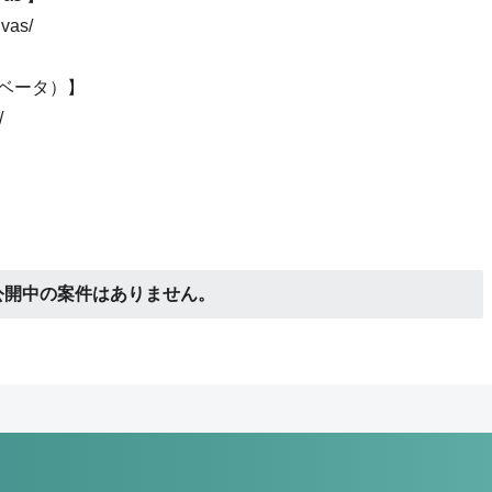
nvas/
r （ベータ）】
/
公開中の案件はありません。