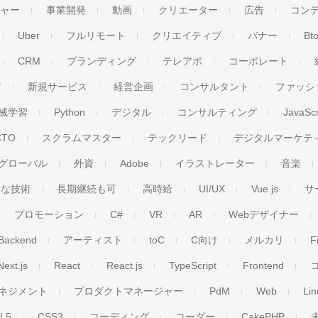
チャー
事業開発
動画
クリエーター
広告
コン
Uber
フルリモート
クリエイティブ
バナー
Bt
CRM
ブランディング
テレアポ
コーポレート
ア
新規サービス
経営企画
コンサルタント
ファッシ
械学習
Python
デジタル
コンサルティング
JavaScr
CTO
スクラムマスター
テックリード
デジタルマーケテ
グローバル
外資
Adobe
イラストレーター
音楽
ンな技術
長期継続も可
高時給
UI/UX
Vue.js
サ
プロモーション
C#
VR
AR
Webデザイナー
Backend
アーティスト
toC
C向け
メルカリ
F
Next.js
React
React.js
TypeScript
Frontend
ネジメント
プロダクトマネージャー
PdM
Web
Lin
L5
CSS3
コーディング
コーダー
CakePHP