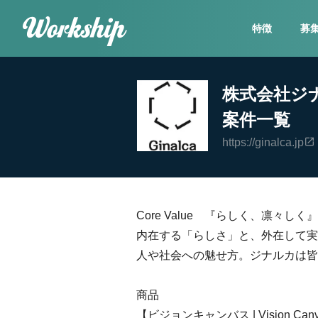
特徴
募
株式会社ジ
案件一覧
https://ginalca.jp
Core Value 『らしく、凛々しく』
内在する「らしさ」と、外在して実
人や社会への魅せ方。ジナルカは皆
商品
【ビジョンキャンバス | Vision Canv