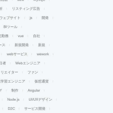
析
リスティング広告
ウェブサイト
js
開発
BIツール
宅勤務
vue
自社
ース
新規開発
新規
webサービス
wework
任者
Webエンジニア
クリエイター
ファン
械学習エンジニア
仮想通貨
グ
制作
Angular
Node.js
UI/UXデザイン
D2C
サービス開発