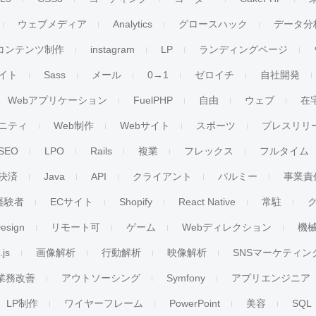
ウェブメディア
Analytics
グロースハック
データ分
コンテンツ制作
instagram
LP
ランディングページ
イト
Sass
メール
0→1
ゼロイチ
自社開発
Webアプリケーション
FuelPHP
自由
ウェブ
在
ニティ
Web制作
Webサイト
スポーツ
プレスリリ
SEO
LPO
Rails
複業
フレックス
フルタイム
決済
Java
API
クライアント
パルミー
事業責
経験者
ECサイト
Shopify
React Native
常駐
esign
リモート可
ゲーム
Webディレクション
機
.js
画像解析
行動解析
映像解析
SNSマーケティン
業務改善
アウトソーシング
Symfony
アプリエンジニア
LP制作
ワイヤーフレーム
PowerPoint
美容
SQL