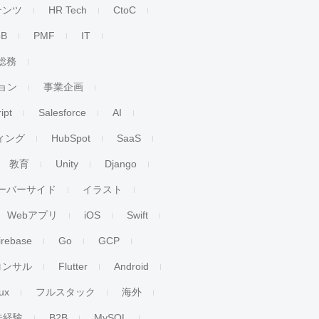
テンツ
HR Tech
CtoC
oB
PMF
IT
総務
ョン
事業企画
ipt
Salesforce
AI
ィング
HubSpot
SaaS
教育
Unity
Django
ーバーサイド
イラスト
Webアプリ
iOS
Swift
irebase
Go
GCP
コンサル
Flutter
Android
ux
フルスタック
海外
未経験
B2B
MySQL