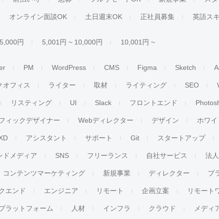
オンライン面談OK
土日週末OK
正社員募集
英語ス
 5,000円
5,001円 ~ 10,000円
10,001円 ~
er
PM
WordPress
CMS
Figma
Sketch
A
クオフィス
ライター
取材
ライティング
SEO
リスティング
UI
Slack
フロントエンド
Photos
フィックデザイナー
Webディレクター
デザイン
ホワイ
XD
アシスタント
サポート
Git
スタートアップ
ンドメディア
SNS
フリーランス
自社サービス
法
コンテンツマーケティング
新規事業
ディレクター
プ
クエンド
エンジニア
リモート
企画立案
リモート
プラットフォーム
人材
インフラ
クラウド
メディ