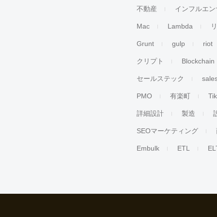
不動産
インフルエン
Mac
Lambda
Grunt
gulp
riot
クリプト
Blockchain
セールステック
sale
PMO
有楽町
Ti
詳細設計
製造
SEOマーケティング
Embulk
ETL
EL